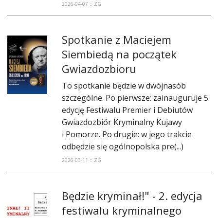
2026-04-07 :: ZG
Spotkanie z Maciejem
Siembiedą na początek
Gwiazdozbioru
​To spotkanie będzie w dwójnasób
szczególne. Po pierwsze: zainauguruje 5.
edycję Festiwalu Premier i Debiutów
Gwiazdozbiór Kryminalny Kujawy
i Pomorze. Po drugie: w jego trakcie
odbędzie się ogólnopolska pre(...)
2026-03-11 :: ZG
​Będzie kryminał!" - 2. edycja
festiwalu kryminalnego