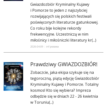
​Gwiazdozbiór Kryminalny Kujawy
i Pomorze to jeden z najszybciej
rozwijających się polskich festiwali
poświęconych literaturze gatunkowej.
Co roku bije kolejne rekordy
frekwencyjne. Uczestniczą w nim
miłośnicy i miłośniczki literatury kr(...)
2026-04-09 :: inf prasowa
​Prawdziwy GWIAZDOZBIÓR!
Zobaczcie, jaka ekipa szykuje się na
tegoroczną, piątą edycję Gwiazdozbiór
Kryminalny Kujawy i Pomorze. Totalny
kosmos! Kto się wybiera? Impreza
odbędzie się w dniach 22 - 26 kwietnia
w Toruniu(...)