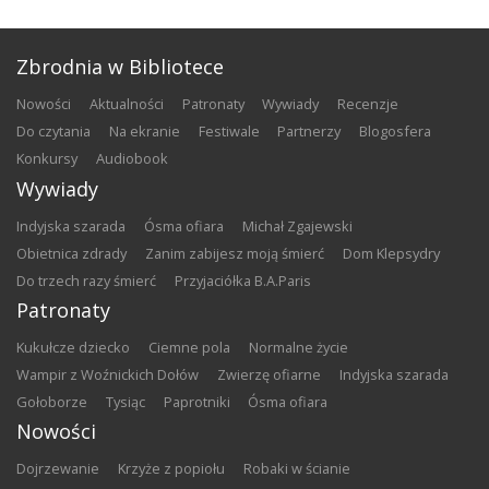
Zbrodnia w Bibliotece
nowości
aktualności
patronaty
wywiady
recenzje
do czytania
na ekranie
festiwale
partnerzy
blogosfera
konkursy
audiobook
Wywiady
Indyjska szarada
Ósma ofiara
Michał Zgajewski
Obietnica zdrady
Zanim zabijesz moją śmierć
Dom Klepsydry
Do trzech razy śmierć
Przyjaciółka B.A.Paris
Patronaty
Kukułcze dziecko
Ciemne pola
Normalne życie
Wampir z Woźnickich Dołów
Zwierzę ofiarne
Indyjska szarada
Gołoborze
Tysiąc
Paprotniki
Ósma ofiara
Nowości
Dojrzewanie
Krzyże z popiołu
Robaki w ścianie