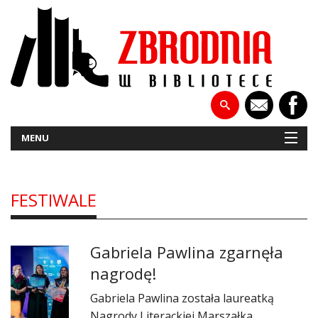
MENU
FESTIWALE
NOWOŚCI
PATRONATY
Gabriela Pawlina zgarnęła
WYWIADY
nagrodę!
RECENZJE
​Gabriela Pawlina została laureatką
Nagrody Literackiej Marszałka