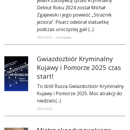
jeden! Zdobywcą tytułu Kryminalny
Debiut Roku 2024 został Michał
Zgajewski i jego powieść „Strażnik
jeziora”. Pisarz odebrał statuetkę
podczas uroczystej gali (...)
2025-04-07 :: inf prasowa
Gwiazdozbiór Kryminalny
Kujawy i Pomorze 2025 czas
start!
To dziś! Rusza Gwiazdozbiór Kryminalny
Kujawy i Pomorze 2025. Moc atrakcji do
niedzieli.(...)
2025-04-02
Mistrz skandynawskiego