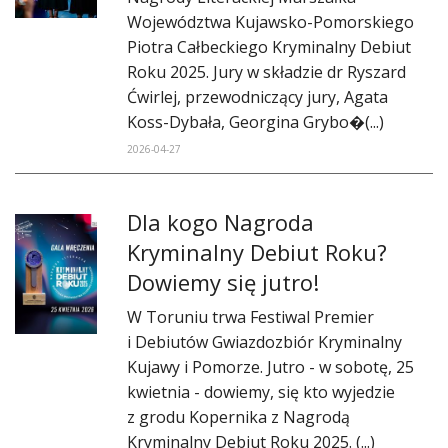
DO CZYTANIA
Województwa Kujawsko-Pomorskiego
Piotra Całbeckiego Kryminalny Debiut
NA EKRANIE
Roku 2025. Jury w składzie dr Ryszard
Ćwirlej, przewodniczący jury, Agata
KONTAKT
Koss-Dybała, Georgina Grybo�(...)
2026-04-27
Dla kogo Nagroda
Kryminalny Debiut Roku?
Dowiemy się jutro!
W Toruniu trwa Festiwal Premier
i Debiutów Gwiazdozbiór Kryminalny
Kujawy i Pomorze. Jutro - w sobotę, 25
kwietnia - dowiemy, się kto wyjedzie
z grodu Kopernika z Nagrodą
Kryminalny Debiut Roku 2025. (...)