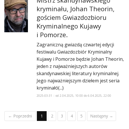
kryminału, Johan Theorin,
gościem Gwiazdozbioru
Kryminalnego Kujawy
i Pomorze.
Zagraniczną gwiazdą czwartej edycji
festiwalu Gwiazdozbiór Kryminalny
Kujawy i Pomorze będzie Johan Theorin,
jeden z najważniejszych autorów
skandynawskiej literatury kryminalnej.
Jego najważniejszym dziełem jest seria
kryminałó(...)
2025-03-31 :: od 2.04.2025, 10:00 do 6.04.2025, 22:00
← Poprzedni
1
2
3
4
5
Następny →