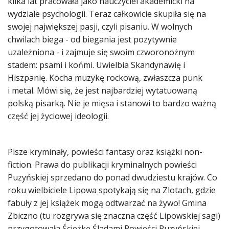
kilka lat pracowała jako nauczyciel akademicki na
wydziale psychologii. Teraz całkowicie skupiła się na
swojej największej pasji, czyli pisaniu. W wolnych
chwilach biega - od biegania jest pozytywnie
uzależniona - i zajmuje się swoim czworonożnym
stadem: psami i końmi. Uwielbia Skandynawię i
Hiszpanię. Kocha muzykę rockową, zwłaszcza punk
i metal. Mówi się, że jest najbardziej wytatuowaną
polską pisarką. Nie je mięsa i stanowi to bardzo ważną
część jej życiowej ideologii.
Pisze kryminały, powieści fantasy oraz książki non-
fiction. Prawa do publikacji kryminalnych powieści
Puzyńskiej sprzedano do ponad dwudziestu krajów. Co
roku wielbiciele Lipowa spotykają się na Zlotach, gdzie
fabuły z jej książek mogą odtwarzać na żywo! Gmina
Zbiczno (tu rozgrywa się znaczna część Lipowskiej sagi)
przygotowała Ścieżkę Śladami Powieści Puzyńskiej.