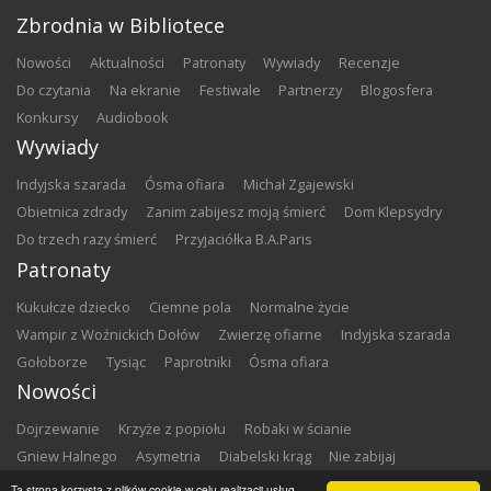
Zbrodnia w Bibliotece
nowości
aktualności
patronaty
wywiady
recenzje
do czytania
na ekranie
festiwale
partnerzy
blogosfera
konkursy
audiobook
Wywiady
Indyjska szarada
Ósma ofiara
Michał Zgajewski
Obietnica zdrady
Zanim zabijesz moją śmierć
Dom Klepsydry
Do trzech razy śmierć
Przyjaciółka B.A.Paris
Patronaty
Kukułcze dziecko
Ciemne pola
Normalne życie
Wampir z Woźnickich Dołów
Zwierzę ofiarne
Indyjska szarada
Gołoborze
Tysiąc
Paprotniki
Ósma ofiara
Nowości
Dojrzewanie
Krzyże z popiołu
Robaki w ścianie
Gniew Halnego
Asymetria
Diabelski krąg
Nie zabijaj
Dowody zbrodni
Zemsta
Matki chrzestne
Ta strona korzysta z plików cookie w celu realizacji usług