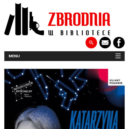
MENU
NOWOŚCI
PATRONATY
WYWIADY
RECENZJE