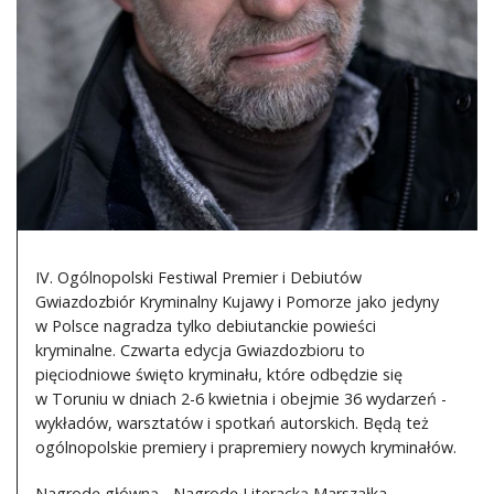
DO CZYTANIA
NA EKRANIE
KONTAKT
IV. Ogólnopolski Festiwal Premier i Debiutów
Gwiazdozbiór Kryminalny Kujawy i Pomorze jako jedyny
w Polsce nagradza tylko debiutanckie powieści
kryminalne. Czwarta edycja Gwiazdozbioru to
pięciodniowe święto kryminału, które odbędzie się
w Toruniu w dniach 2-6 kwietnia i obejmie 36 wydarzeń -
wykładów, warsztatów i spotkań autorskich. Będą też
ogólnopolskie premiery i prapremiery nowych kryminałów.
Nagrodę główną - Nagrodę Literacką Marszałka