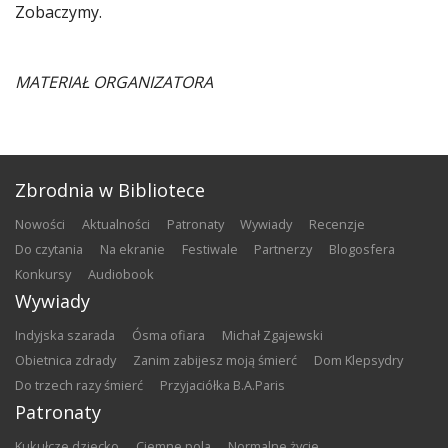
Zobaczymy.
MATERIAŁ ORGANIZATORA
Zbrodnia w Bibliotece
nowości
aktualności
patronaty
wywiady
recenzje
do czytania
na ekranie
festiwale
partnerzy
blogosfera
konkursy
audiobook
Wywiady
Indyjska szarada
Ósma ofiara
Michał Zgajewski
Obietnica zdrady
Zanim zabijesz moją śmierć
Dom Klepsydry
Do trzech razy śmierć
Przyjaciółka B.A.Paris
Patronaty
Kukułcze dziecko
Ciemne pola
Normalne życie