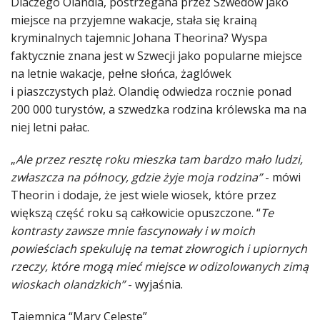
Dlaczego Olandia, postrzegana przez Szwedów jako
miejsce na przyjemne wakacje, stała się krainą
kryminalnych tajemnic Johana Theorina? Wyspa
faktycznie znana jest w Szwecji jako popularne miejsce
na letnie wakacje, pełne słońca, żaglówek
i piaszczystych plaż. Olandię odwiedza rocznie ponad
200 000 turystów, a szwedzka rodzina królewska ma na
niej letni pałac.
„
Ale przez resztę roku mieszka tam bardzo mało ludzi,
zwłaszcza na północy, gdzie żyje moja rodzina”
- mówi
Theorin i dodaje, że jest wiele wiosek, które przez
większą część roku są całkowicie opuszczone. “
Te
kontrasty zawsze mnie fascynowały i w moich
powieściach spekuluję na temat złowrogich i upiornych
rzeczy, które mogą mieć miejsce w odizolowanych zimą
wioskach olandzkich”
- wyjaśnia.
Tajemnica “Mary Celeste”