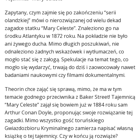
Zapytany, czym zajmie się po zakończeniu “serii
olandzkiej” mówi o nierozwiązanej od wielu dekad
zagadce statku “Mary Celeste”. Znaleziono go na
środku Atlantyku w 1872 roku. Na pokładzie nie było
ani żywego ducha. Mimo długich poszukiwań, nie
odnaleziono żadnych wskazówek i wytłumaczeń, co
mogło stać się z załogą. Spekulacje na temat tego, co
mogło się wydarzyć, trwają do dziś i zaowocowały nawet
badaniami naukowymi czy filmami dokumentalnymi.
Theorin chce zająć się sprawą, mimo, że ma w tym
temacie godnego przeciwnika z Baker Street! Tajemnicą
“Mary Celeste” zajął się bowiem już w 1884 roku sam
Arthur Conan Doyle, proponując swoje rozwiązanie tej
zagadki. Mimo wszystko gość toruńskiego
Gwiazdozbioru Kryminalnego zamierza napisać własną
książkę o tej tajemnicy. Czy w końcu ją rozwiąże?