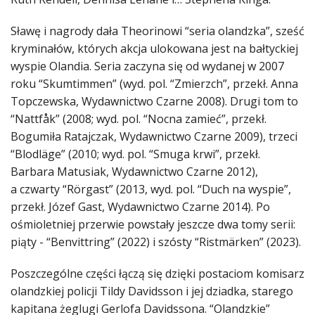
Sławę i nagrody dała Theorinowi “seria olandzka”, sześć
kryminałów, których akcja ulokowana jest na bałtyckiej
wyspie Olandia. Seria zaczyna się od wydanej w 2007
roku “Skumtimmen” (wyd. pol. “Zmierzch”, przekł. Anna
Topczewska, Wydawnictwo Czarne 2008). Drugi tom to
“Nattfåk” (2008; wyd. pol. “Nocna zamieć”, przekł.
Bogumiła Ratajczak, Wydawnictwo Czarne 2009), trzeci
“Blodläge” (2010; wyd. pol. “Smuga krwi”, przekł.
Barbara Matusiak, Wydawnictwo Czarne 2012),
a czwarty “Rörgast” (2013, wyd. pol. “Duch na wyspie”,
przekł. Józef Gast, Wydawnictwo Czarne 2014). Po
ośmioletniej przerwie powstały jeszcze dwa tomy serii:
piąty - “Benvittring” (2022) i szósty “Ristmärken” (2023).
Poszczególne części łączą się dzięki postaciom komisarz
olandzkiej policji Tildy Davidsson i jej dziadka, starego
kapitana żeglugi Gerlofa Davidssona. “Olandzkie”