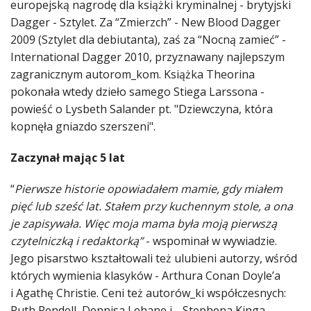
europejską nagrodę dla książki kryminalnej - brytyjski
Dagger - Sztylet. Za “Zmierzch” - New Blood Dagger
2009 (Sztylet dla debiutanta), zaś za “Nocną zamieć” -
International Dagger 2010, przyznawany najlepszym
zagranicznym autorom_kom. Książka Theorina
pokonała wtedy dzieło samego Stiega Larssona -
powieść o Lysbeth Salander pt. "Dziewczyna, która
kopnęła gniazdo szerszeni".
Zaczynał mając 5 lat
“
Pierwsze historie opowiadałem mamie, gdy miałem
pięć lub sześć lat. Stałem przy kuchennym stole, a ona
je zapisywała. Więc moja mama była moją pierwszą
czytelniczką i redaktorką”
- wspominał w wywiadzie.
Jego pisarstwo kształtowali też ulubieni autorzy, wśród
których wymienia klasyków - Arthura Conan Doyle’a
i Agathę Christie. Ceni też autorów_ki współczesnych:
Ruth Rendell, Dennisa Lehane i… Stephena Kinga.