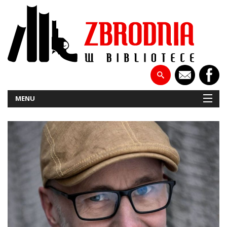
MENU
NOWOŚCI
PATRONATY
WYWIADY
RECENZJE