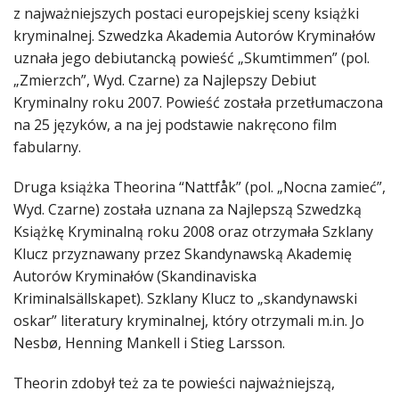
z najważniejszych postaci europejskiej sceny książki
kryminalnej. Szwedzka Akademia Autorów Kryminałów
uznała jego debiutancką powieść „Skumtimmen” (pol.
„Zmierzch”, Wyd. Czarne) za Najlepszy Debiut
Kryminalny roku 2007. Powieść została przetłumaczona
na 25 języków, a na jej podstawie nakręcono film
fabularny.
Druga książka Theorina “Nattfåk” (pol. „Nocna zamieć”,
Wyd. Czarne) została uznana za Najlepszą Szwedzką
Książkę Kryminalną roku 2008 oraz otrzymała Szklany
Klucz przyznawany przez Skandynawską Akademię
Autorów Kryminałów (Skandinaviska
Kriminalsällskapet). Szklany Klucz to „skandynawski
oskar” literatury kryminalnej, który otrzymali m.in. Jo
Nesbø, Henning Mankell i Stieg Larsson.
Theorin zdobył też za te powieści najważniejszą,