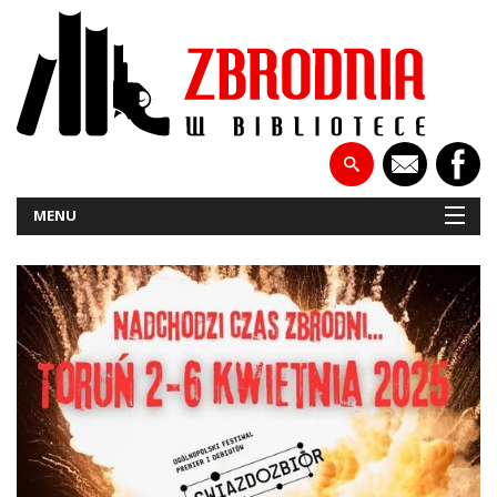
MENU
NOWOŚCI
PATRONATY
WYWIADY
RECENZJE