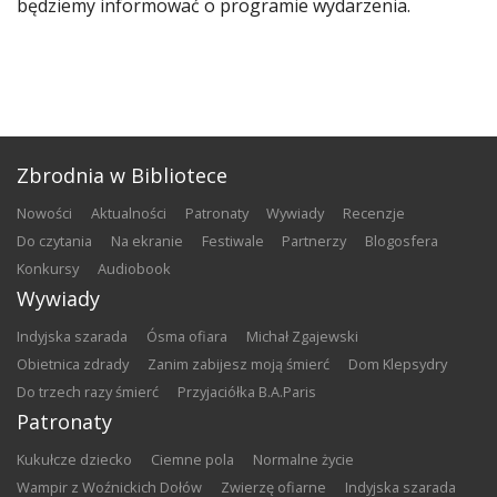
będziemy informować o programie wydarzenia.
Zbrodnia w Bibliotece
nowości
aktualności
patronaty
wywiady
recenzje
do czytania
na ekranie
festiwale
partnerzy
blogosfera
konkursy
audiobook
Wywiady
Indyjska szarada
Ósma ofiara
Michał Zgajewski
Obietnica zdrady
Zanim zabijesz moją śmierć
Dom Klepsydry
Do trzech razy śmierć
Przyjaciółka B.A.Paris
Patronaty
Kukułcze dziecko
Ciemne pola
Normalne życie
Wampir z Woźnickich Dołów
Zwierzę ofiarne
Indyjska szarada