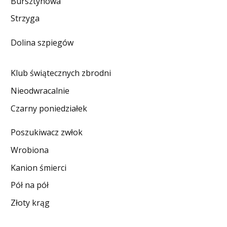
Bursztynowa
DO CZYTANIA
Strzyga
NA EKRANIE
Dolina szpiegów
KONTAKT
Klub świątecznych zbrodni
Nieodwracalnie
Czarny poniedziałek
Poszukiwacz zwłok
Wrobiona
Kanion śmierci
Pół na pół
Złoty krąg