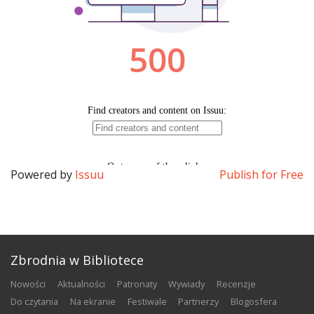
Powered by
Issuu
Publish for Free
Zbrodnia w Bibliotece
nowości
aktualności
patronaty
wywiady
recenzje
do czytania
na ekranie
festiwale
partnerzy
blogosfera