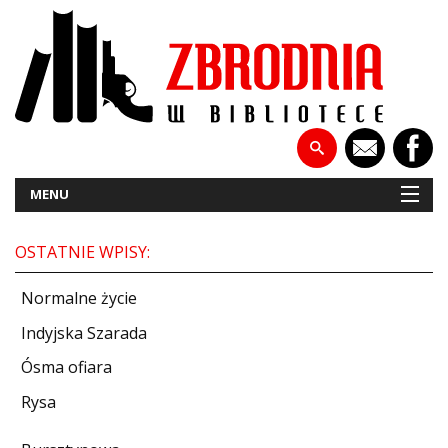
MENU
OSTATNIE WPISY:
NOWOŚCI
Normalne życie
PATRONATY
Indyjska Szarada
Ósma ofiara
WYWIADY
Rysa
RECENZJE