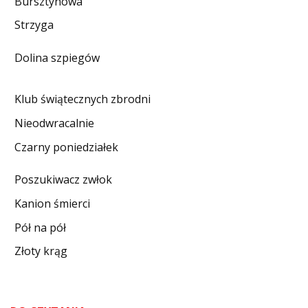
Bursztynowa
DO CZYTANIA
Strzyga
NA EKRANIE
Dolina szpiegów
KONTAKT
Klub świątecznych zbrodni
Nieodwracalnie
Czarny poniedziałek
Poszukiwacz zwłok
Kanion śmierci
Pół na pół
Złoty krąg