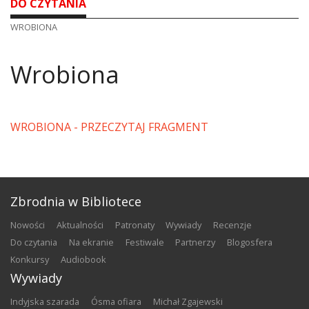
DO CZYTANIA
WROBIONA
Wrobiona
WROBIONA - PRZECZYTAJ FRAGMENT
Zbrodnia w Bibliotece
nowości
aktualności
patronaty
wywiady
recenzje
do czytania
na ekranie
festiwale
partnerzy
blogosfera
konkursy
audiobook
Wywiady
Indyjska szarada
Ósma ofiara
Michał Zgajewski