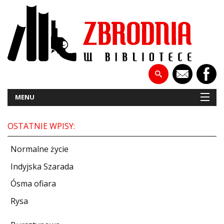
MENU
OSTATNIE WPISY:
NOWOŚCI
Normalne życie
PATRONATY
Indyjska Szarada
Ósma ofiara
WYWIADY
Rysa
RECENZJE