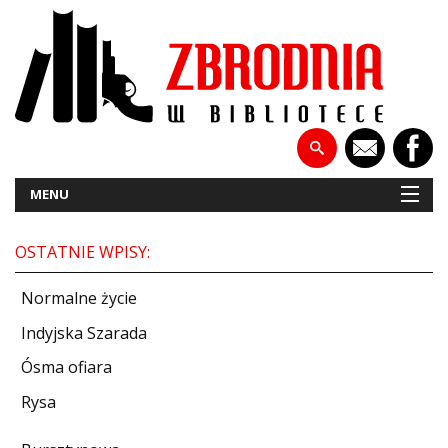
MENU
OSTATNIE WPISY:
NOWOŚCI
Normalne życie
PATRONATY
Indyjska Szarada
Ósma ofiara
WYWIADY
Rysa
RECENZJE