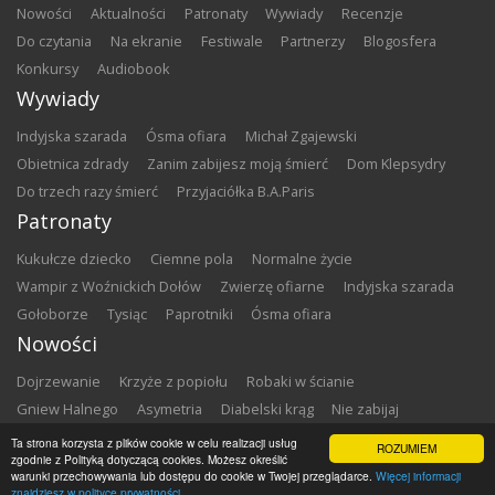
nowości
aktualności
patronaty
wywiady
recenzje
do czytania
na ekranie
festiwale
partnerzy
blogosfera
konkursy
audiobook
Wywiady
Indyjska szarada
Ósma ofiara
Michał Zgajewski
Obietnica zdrady
Zanim zabijesz moją śmierć
Dom Klepsydry
Do trzech razy śmierć
Przyjaciółka B.A.Paris
Patronaty
Kukułcze dziecko
Ciemne pola
Normalne życie
Wampir z Woźnickich Dołów
Zwierzę ofiarne
Indyjska szarada
Gołoborze
Tysiąc
Paprotniki
Ósma ofiara
Nowości
Dojrzewanie
Krzyże z popiołu
Robaki w ścianie
Gniew Halnego
Asymetria
Diabelski krąg
Nie zabijaj
Dowody zbrodni
Zemsta
Matki chrzestne
Ta strona korzysta z plików cookie w celu realizacji usług
ROZUMIEM
zgodnie z Polityką dotyczącą cookies. Możesz określić
warunki przechowywania lub dostępu do cookie w Twojej przeglądarce.
Więcej informacji
Copyright ©
2026
Zbrodnia w Bibliotece
znajdziesz w polityce prywatności.