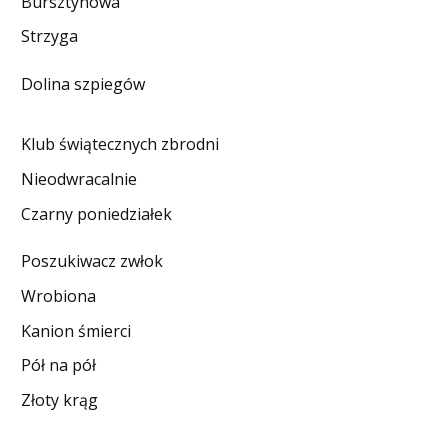
Bursztynowa
DO CZYTANIA
Strzyga
NA EKRANIE
Dolina szpiegów
KONTAKT
Klub świątecznych zbrodni
Nieodwracalnie
Czarny poniedziałek
Poszukiwacz zwłok
Wrobiona
Kanion śmierci
Pół na pół
Złoty krąg