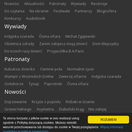
nowości
aktualności
patronaty
wywiady
recenzje
do czytania
na ekranie
festiwale
partnerzy
blogosfera
konkursy
audiobook
Wywiady
Indyjska szarada
Ósma ofiara
Michał Zgajewski
Obietnica zdrady
Zanim zabijesz moją śmierć
Dom Klepsydry
Do trzech razy śmierć
Przyjaciółka B.A.Paris
Patronaty
Kukułcze dziecko
Ciemne pola
Normalne życie
Wampir z Woźnickich Dołów
Zwierzę ofiarne
Indyjska szarada
Gołoborze
Tysiąc
Paprotniki
Ósma ofiara
Nowości
Dojrzewanie
Krzyże z popiołu
Robaki w ścianie
Gniew Halnego
Asymetria
Diabelski krąg
Nie zabijaj
Dowody zbrodni
Zemsta
Matki chrzestne
Ta strona korzysta z plików cookie w celu realizacji usług
ROZUMIEM
zgodnie z Polityką dotyczącą cookies. Możesz określić
warunki przechowywania lub dostępu do cookie w Twojej przeglądarce.
Więcej informacji
Copyright ©
2026
Zbrodnia w Bibliotece
znajdziesz w polityce prywatności.