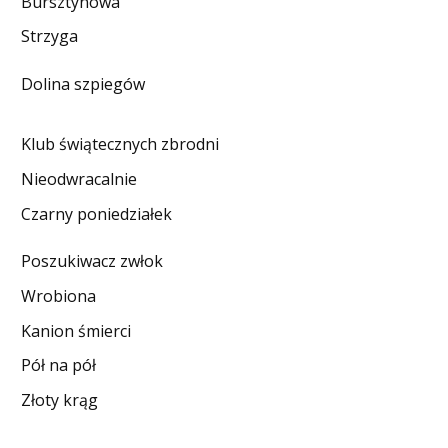
Bursztynowa
DO CZYTANIA
Strzyga
NA EKRANIE
Dolina szpiegów
KONTAKT
Klub świątecznych zbrodni
Nieodwracalnie
Czarny poniedziałek
Poszukiwacz zwłok
Wrobiona
Kanion śmierci
Pół na pół
Złoty krąg