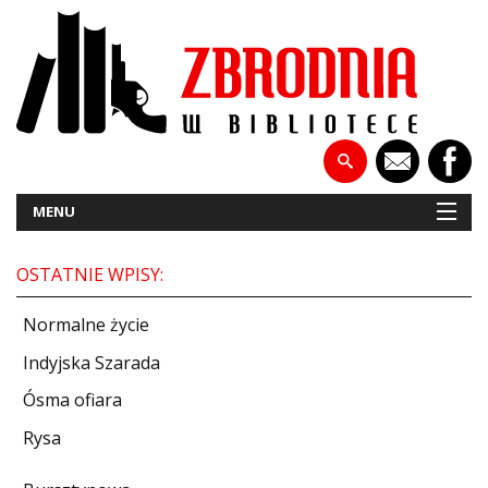
MENU
OSTATNIE WPISY:
NOWOŚCI
Normalne życie
PATRONATY
Indyjska Szarada
Ósma ofiara
WYWIADY
Rysa
RECENZJE