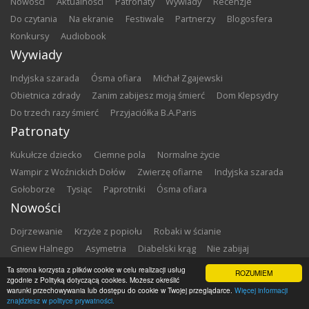
nowości
aktualności
patronaty
wywiady
recenzje
do czytania
na ekranie
festiwale
partnerzy
blogosfera
konkursy
audiobook
Wywiady
Indyjska szarada
Ósma ofiara
Michał Zgajewski
Obietnica zdrady
Zanim zabijesz moją śmierć
Dom Klepsydry
Do trzech razy śmierć
Przyjaciółka B.A.Paris
Patronaty
Kukułcze dziecko
Ciemne pola
Normalne życie
Wampir z Woźnickich Dołów
Zwierzę ofiarne
Indyjska szarada
Gołoborze
Tysiąc
Paprotniki
Ósma ofiara
Nowości
Dojrzewanie
Krzyże z popiołu
Robaki w ścianie
Gniew Halnego
Asymetria
Diabelski krąg
Nie zabijaj
Dowody zbrodni
Zemsta
Matki chrzestne
Ta strona korzysta z plików cookie w celu realizacji usług
ROZUMIEM
zgodnie z Polityką dotyczącą cookies. Możesz określić
warunki przechowywania lub dostępu do cookie w Twojej przeglądarce.
Więcej informacji
Copyright ©
2026
Zbrodnia w Bibliotece
znajdziesz w polityce prywatności.