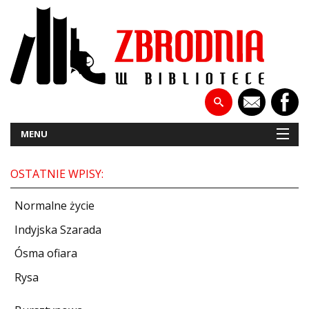
MENU
OSTATNIE WPISY:
NOWOŚCI
Normalne życie
PATRONATY
Indyjska Szarada
Ósma ofiara
WYWIADY
Rysa
RECENZJE