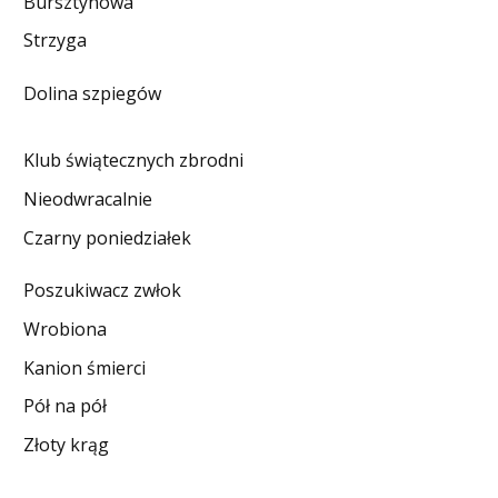
Bursztynowa
DO CZYTANIA
Strzyga
NA EKRANIE
Dolina szpiegów
KONTAKT
Klub świątecznych zbrodni
Nieodwracalnie
Czarny poniedziałek
Poszukiwacz zwłok
Wrobiona
Kanion śmierci
Pół na pół
Złoty krąg