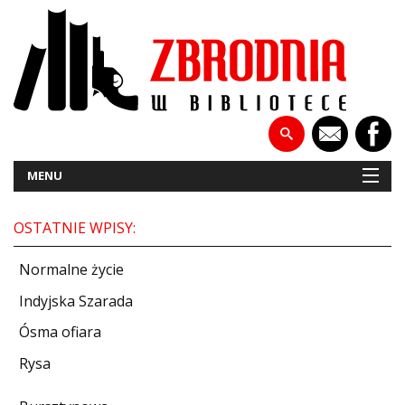
MENU
OSTATNIE WPISY:
NOWOŚCI
Normalne życie
PATRONATY
Indyjska Szarada
Ósma ofiara
WYWIADY
Rysa
RECENZJE