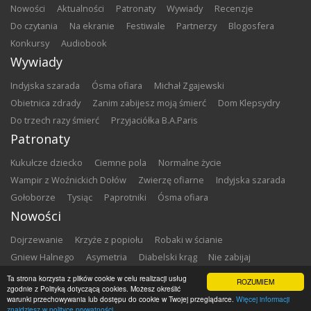
nowości
aktualności
patronaty
wywiady
recenzje
do czytania
na ekranie
festiwale
partnerzy
blogosfera
konkursy
audiobook
Wywiady
Indyjska szarada
Ósma ofiara
Michał Zgajewski
Obietnica zdrady
Zanim zabijesz moją śmierć
Dom Klepsydry
Do trzech razy śmierć
Przyjaciółka B.A.Paris
Patronaty
Kukułcze dziecko
Ciemne pola
Normalne życie
Wampir z Woźnickich Dołów
Zwierzę ofiarne
Indyjska szarada
Gołoborze
Tysiąc
Paprotniki
Ósma ofiara
Nowości
Dojrzewanie
Krzyże z popiołu
Robaki w ścianie
Gniew Halnego
Asymetria
Diabelski krąg
Nie zabijaj
Dowody zbrodni
Zemsta
Matki chrzestne
Ta strona korzysta z plików cookie w celu realizacji usług
ROZUMIEM
zgodnie z Polityką dotyczącą cookies. Możesz określić
warunki przechowywania lub dostępu do cookie w Twojej przeglądarce.
Więcej informacji
Copyright ©
2026
Zbrodnia w Bibliotece
znajdziesz w polityce prywatności.