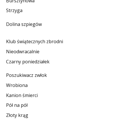
Bursztynowa
DO CZYTANIA
Strzyga
NA EKRANIE
Dolina szpiegów
KONTAKT
Klub świątecznych zbrodni
Nieodwracalnie
Czarny poniedziałek
Poszukiwacz zwłok
Wrobiona
Kanion śmierci
Pół na pół
Złoty krąg