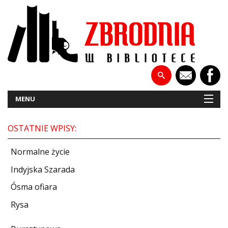
MENU
OSTATNIE WPISY:
NOWOŚCI
Normalne życie
PATRONATY
Indyjska Szarada
Ósma ofiara
WYWIADY
Rysa
RECENZJE