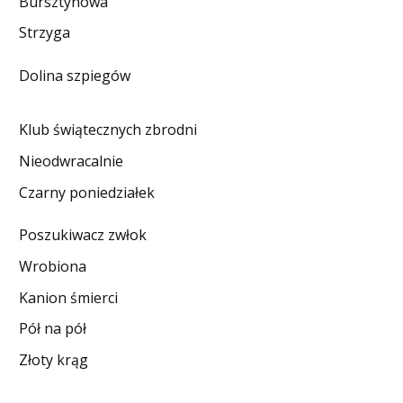
Bursztynowa
DO CZYTANIA
Strzyga
NA EKRANIE
Dolina szpiegów
KONTAKT
Klub świątecznych zbrodni
Nieodwracalnie
Czarny poniedziałek
Poszukiwacz zwłok
Wrobiona
Kanion śmierci
Pół na pół
Złoty krąg