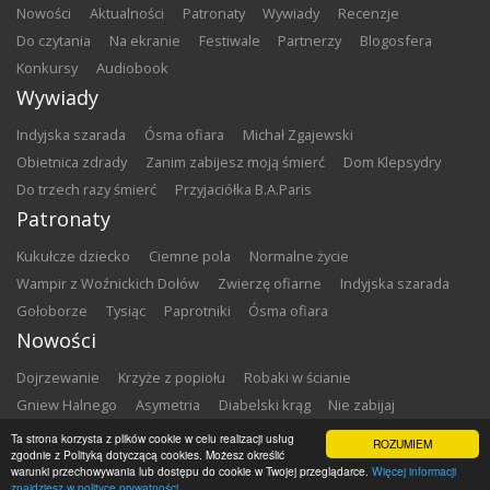
nowości
aktualności
patronaty
wywiady
recenzje
do czytania
na ekranie
festiwale
partnerzy
blogosfera
konkursy
audiobook
Wywiady
Indyjska szarada
Ósma ofiara
Michał Zgajewski
Obietnica zdrady
Zanim zabijesz moją śmierć
Dom Klepsydry
Do trzech razy śmierć
Przyjaciółka B.A.Paris
Patronaty
Kukułcze dziecko
Ciemne pola
Normalne życie
Wampir z Woźnickich Dołów
Zwierzę ofiarne
Indyjska szarada
Gołoborze
Tysiąc
Paprotniki
Ósma ofiara
Nowości
Dojrzewanie
Krzyże z popiołu
Robaki w ścianie
Gniew Halnego
Asymetria
Diabelski krąg
Nie zabijaj
Dowody zbrodni
Zemsta
Matki chrzestne
Ta strona korzysta z plików cookie w celu realizacji usług
ROZUMIEM
zgodnie z Polityką dotyczącą cookies. Możesz określić
warunki przechowywania lub dostępu do cookie w Twojej przeglądarce.
Więcej informacji
Copyright ©
2026
Zbrodnia w Bibliotece
znajdziesz w polityce prywatności.