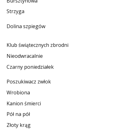
Bursztynowa
DO CZYTANIA
Strzyga
NA EKRANIE
Dolina szpiegów
KONTAKT
Klub świątecznych zbrodni
Nieodwracalnie
Czarny poniedziałek
Poszukiwacz zwłok
Wrobiona
Kanion śmierci
Pół na pół
Złoty krąg