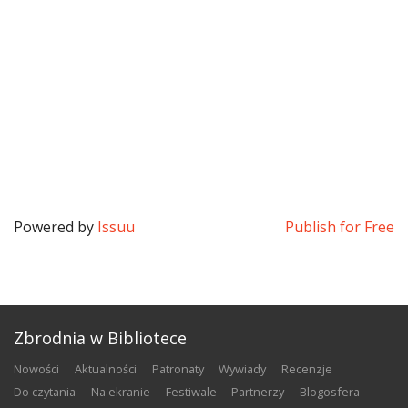
Powered by
Issuu
Publish for Free
Zbrodnia w Bibliotece
nowości
aktualności
patronaty
wywiady
recenzje
do czytania
na ekranie
festiwale
partnerzy
blogosfera