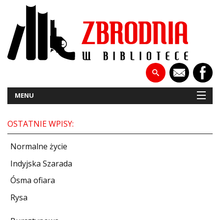
MENU
OSTATNIE WPISY:
NOWOŚCI
Normalne życie
PATRONATY
Indyjska Szarada
Ósma ofiara
WYWIADY
Rysa
RECENZJE