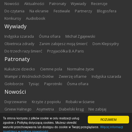
nowości
aktualności
patronaty
wywiady
recenzje
do czytania
na ekranie
festiwale
partnerzy
blogosfera
konkursy
audiobook
Wywiady
Indyjska szarada
Ósma ofiara
Michał Zgajewski
Obietnica zdrady
Zanim zabijesz moją śmierć
Dom Klepsydry
Do trzech razy śmierć
Przyjaciółka B.A.Paris
Patronaty
Kukułcze dziecko
Ciemne pola
Normalne życie
Wampir z Woźnickich Dołów
Zwierzę ofiarne
Indyjska szarada
Gołoborze
Tysiąc
Paprotniki
Ósma ofiara
Nowości
Dojrzewanie
Krzyże z popiołu
Robaki w ścianie
Gniew Halnego
Asymetria
Diabelski krąg
Nie zabijaj
Dowody zbrodni
Zemsta
Matki chrzestne
Ta strona korzysta z plików cookie w celu realizacji usług
ROZUMIEM
zgodnie z Polityką dotyczącą cookies. Możesz określić
warunki przechowywania lub dostępu do cookie w Twojej przeglądarce.
Więcej informacji
Copyright ©
2026
Zbrodnia w Bibliotece
znajdziesz w polityce prywatności.