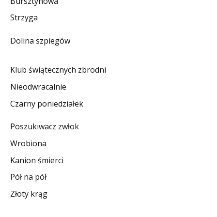
Bursztynowa
DO CZYTANIA
Strzyga
NA EKRANIE
Dolina szpiegów
KONTAKT
Klub świątecznych zbrodni
Nieodwracalnie
Czarny poniedziałek
Poszukiwacz zwłok
Wrobiona
Kanion śmierci
Pół na pół
Złoty krąg