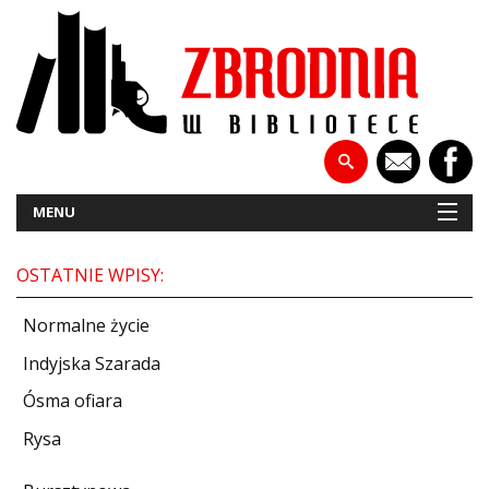
MENU
OSTATNIE WPISY:
NOWOŚCI
Normalne życie
PATRONATY
Indyjska Szarada
Ósma ofiara
WYWIADY
Rysa
RECENZJE