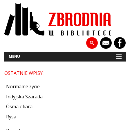
MENU
OSTATNIE WPISY:
NOWOŚCI
Normalne życie
PATRONATY
Indyjska Szarada
Ósma ofiara
WYWIADY
Rysa
RECENZJE