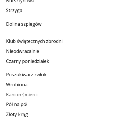
Bursztynowa
DO CZYTANIA
Strzyga
NA EKRANIE
Dolina szpiegów
KONTAKT
Klub świątecznych zbrodni
Nieodwracalnie
Czarny poniedziałek
Poszukiwacz zwłok
Wrobiona
Kanion śmierci
Pół na pół
Złoty krąg