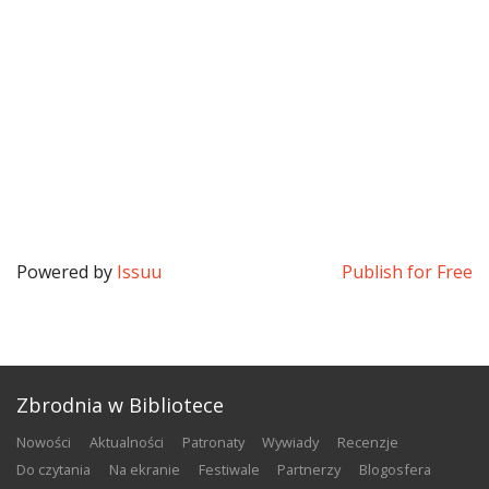
Powered by
Issuu
Publish for Free
Zbrodnia w Bibliotece
nowości
aktualności
patronaty
wywiady
recenzje
do czytania
na ekranie
festiwale
partnerzy
blogosfera