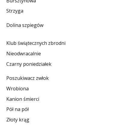
Bursztynowa
DO CZYTANIA
Strzyga
NA EKRANIE
Dolina szpiegów
KONTAKT
Klub świątecznych zbrodni
Nieodwracalnie
Czarny poniedziałek
Poszukiwacz zwłok
Wrobiona
Kanion śmierci
Pół na pół
Złoty krąg