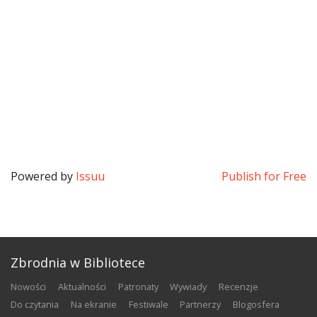
Powered by
Issuu
Publish for Free
Zbrodnia w Bibliotece
nowości
aktualności
patronaty
wywiady
recenzje
do czytania
na ekranie
festiwale
partnerzy
blogosfera