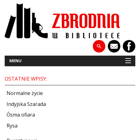
MENU
OSTATNIE WPISY:
NOWOŚCI
Normalne życie
PATRONATY
Indyjska Szarada
Ósma ofiara
WYWIADY
Rysa
RECENZJE