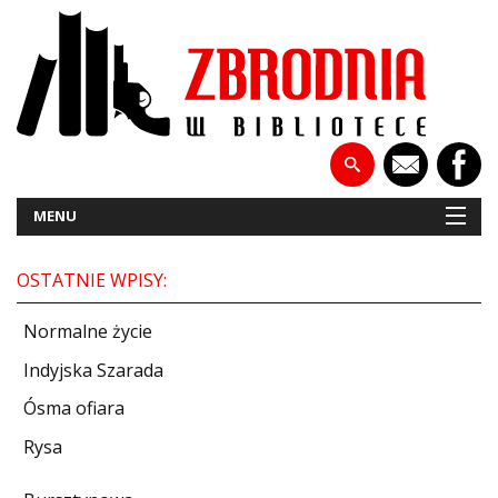
MENU
OSTATNIE WPISY:
NOWOŚCI
Normalne życie
PATRONATY
Indyjska Szarada
Ósma ofiara
WYWIADY
Rysa
RECENZJE