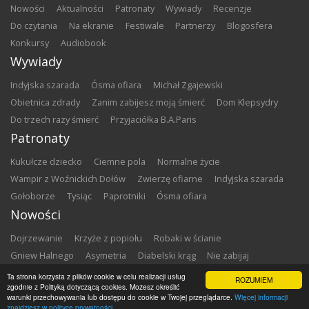
nowości
aktualności
patronaty
wywiady
recenzje
do czytania
na ekranie
festiwale
partnerzy
blogosfera
konkursy
audiobook
Wywiady
Indyjska szarada
Ósma ofiara
Michał Zgajewski
Obietnica zdrady
Zanim zabijesz moją śmierć
Dom Klepsydry
Do trzech razy śmierć
Przyjaciółka B.A.Paris
Patronaty
Kukułcze dziecko
Ciemne pola
Normalne życie
Wampir z Woźnickich Dołów
Zwierzę ofiarne
Indyjska szarada
Gołoborze
Tysiąc
Paprotniki
Ósma ofiara
Nowości
Dojrzewanie
Krzyże z popiołu
Robaki w ścianie
Gniew Halnego
Asymetria
Diabelski krąg
Nie zabijaj
Dowody zbrodni
Zemsta
Matki chrzestne
Ta strona korzysta z plików cookie w celu realizacji usług
ROZUMIEM
zgodnie z Polityką dotyczącą cookies. Możesz określić
warunki przechowywania lub dostępu do cookie w Twojej przeglądarce.
Więcej informacji
Copyright ©
2026
Zbrodnia w Bibliotece
znajdziesz w polityce prywatności.