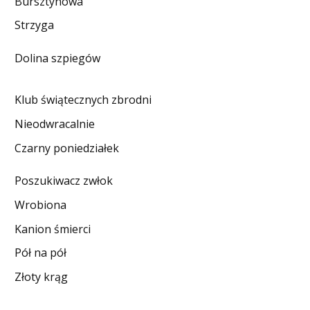
Bursztynowa
DO CZYTANIA
Strzyga
NA EKRANIE
Dolina szpiegów
KONTAKT
Klub świątecznych zbrodni
Nieodwracalnie
Czarny poniedziałek
Poszukiwacz zwłok
Wrobiona
Kanion śmierci
Pół na pół
Złoty krąg