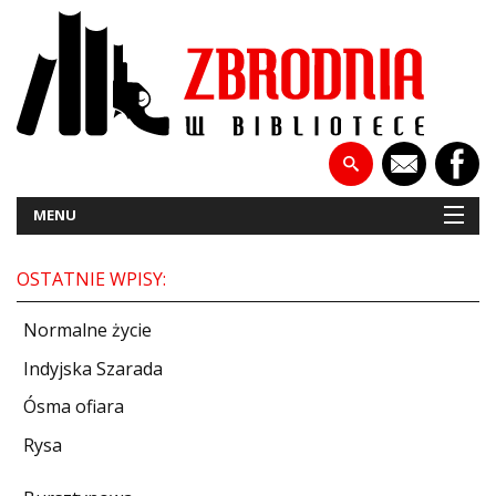
MENU
OSTATNIE WPISY:
NOWOŚCI
Normalne życie
PATRONATY
Indyjska Szarada
Ósma ofiara
WYWIADY
Rysa
RECENZJE