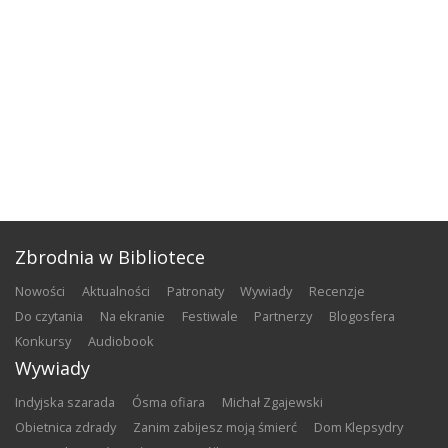
Zbrodnia w Bibliotece
nowości
aktualności
patronaty
wywiady
recenzje
do czytania
na ekranie
festiwale
partnerzy
blogosfera
konkursy
audiobook
Wywiady
Indyjska szarada
Ósma ofiara
Michał Zgajewski
Obietnica zdrady
Zanim zabijesz moją śmierć
Dom Klepsydry