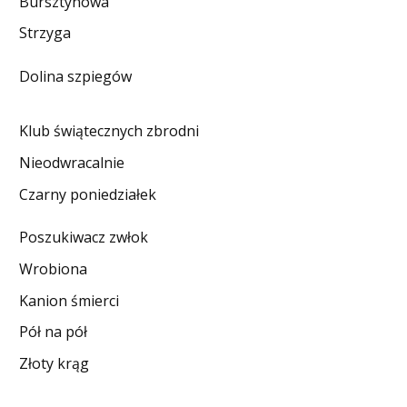
Bursztynowa
DO CZYTANIA
Strzyga
NA EKRANIE
Dolina szpiegów
KONTAKT
Klub świątecznych zbrodni
Nieodwracalnie
Czarny poniedziałek
Poszukiwacz zwłok
Wrobiona
Kanion śmierci
Pół na pół
Złoty krąg