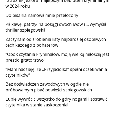
"Strażnik Jeziora" najlepszym debiutem kryminalnym
w 2024 roku.
Do pisania namówił mnie przełożony
​Pił kawę, patrzył na posągi dwóch lwów i … wymyślił
thriller szpiegowski!
Zaczynam od zrobienia listy najbardziej osobliwych
cech każdego z bohaterów
"Obok czytania kryminałów, moją wielką miłością jest
prestidigitatorstwo"
"Mam nadzieję, że „Przyjaciółka” spełni oczekiwania
czytelników"
Bez doświadczeń zawodowych w ogóle nie
próbowałbym pisać powieści szpiegowskich
​Lubię wywrócić wszystko do góry nogami i zostawić
czytelnika w stanie zaskoczenia!