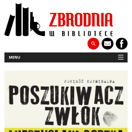
MENU
NOWOŚCI
PATRONATY
WYWIADY
RECENZJE