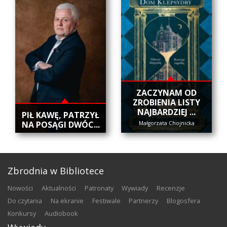
ZACZYNAM OD
ZROBIENIA LISTY
NAJBARDZIEJ ...
​PIŁ KAWĘ, PATRZYŁ
NA POSĄGI DWÓC...
Małgorzata Chojnicka
Zbrodnia w Bibliotece
nowości
aktualności
patronaty
wywiady
recenzje
do czytania
na ekranie
festiwale
partnerzy
blogosfera
konkursy
audiobook