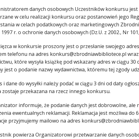
inistratorem danych osobowych Uczestników konkursu jest
rzane w celu realizacji konkursu oraz postanowień jego Re
stania w celach podatkowych oraz marketingowych Zbrodni w
 1997 r. o ochronie danych osobowych (Dz.U. z 2002., Nr 101,
cięzca w konkursie proszony jest o przesłanie swojego adr
em telefonu na adres konkurs@zbrodniawbibliotece.pl wraz
ctwu, które wysyła książkę pod wskazany adres w ciągu 30 
y jest o podanie nazwy wydawnictwa, któremu tej zgody udzi
s i dane do wysyłki należy podać w ciągu 3 dni od daty ogłos
 zostaje przekazana na rzecz innego konkursu.
anizator informuje, że podanie danych jest dobrowolne, ale
zenia ewentualnych reklamacji. Reklamacja jest możliwa do 
cje przyjmujemy mailowo na adres konkurs@zbrodniawbibli
estnik powierza Organizatorowi przetwarzanie danych osobo