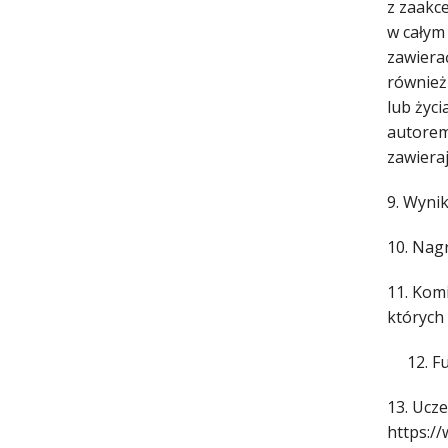
z zaakc
w całym
zawiera
również
lub życi
autorem
zawieraj
9. Wynik
10. Nag
11. Kom
których
12. 
13. Ucz
https:/