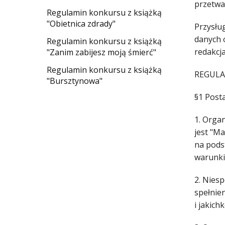
przetwa
Regulamin konkursu z książką
"Obietnica zdrady"
Przysłu
danych 
Regulamin konkursu z książką
redakcj
"Zanim zabijesz moją śmierć"
Regulamin konkursu z książką
REGUL
"Bursztynowa"
§1 Post
1. Orga
jest "Ma
na pods
warunki
2. Nies
spełnie
i jakic