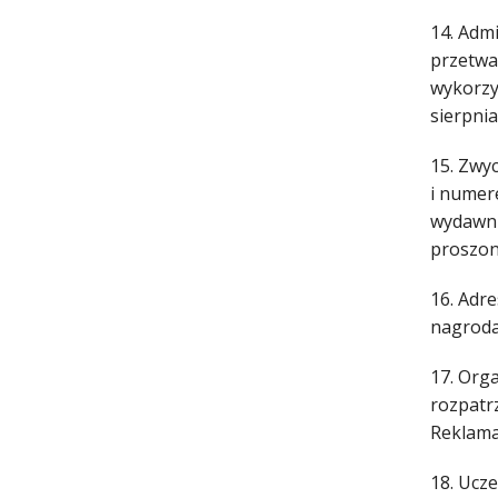
14. Adm
przetwa
wykorzy
sierpnia
15. Zwy
i numer
wydawni
proszon
16. Adre
nagroda
17. Org
rozpatr
Reklama
18. Ucz