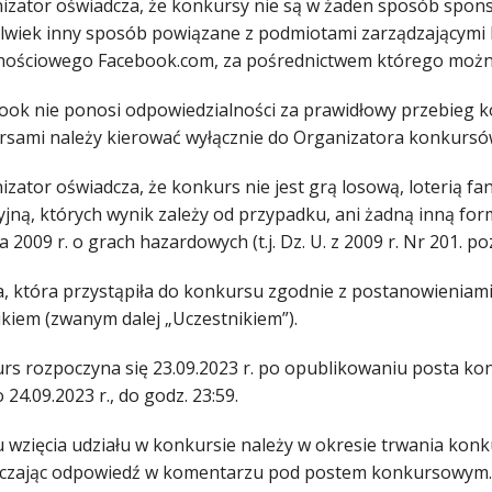
nizator oświadcza, że konkursy nie są w żaden sposób spon
olwiek inny sposób powiązane z podmiotami zarządzającymi l
nościowego Facebook.com, za pośrednictwem którego można
book nie ponosi odpowiedzialności za prawidłowy przebieg 
rsami należy kierować wyłącznie do Organizatora konkursó
izator oświadcza, że konkurs nie jest grą losową, loterią 
jną, których wynik zależy od przypadku, ani żadną inną form
a 2009 r. o grach hazardowych (t.j. Dz. U. z 2009 r. Nr 201. po
a, która przystąpiła do konkursu zgodnie z postanowieniami 
ikiem (zwanym dalej „Uczestnikiem”).
urs rozpoczyna się 23.09.2023 r. po opublikowaniu posta k
o 24.09.2023 r., do godz. 23:59.
lu wzięcia udziału w konkursie należy w okresie trwania k
czając odpowiedź w komentarzu pod postem konkursowym. 