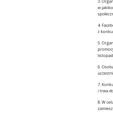
3. Orga
w jakik
społecz
4. Face
z konku
5. Organ
promocy
listopad
6. Osob
uczestn
7. Konk
i trwa d
8. W ce
zamiesz