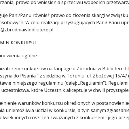
rzania, prawo do wniesienia sprzeciwu wobec ich przetwarz
guje Pani/Panu również prawo do złożenia skargi w związku
osobowych. W celu realizacji przysługujących Pani/ Panu up
a@zbrodniawbibliotece.pl
AMIN KONKURSU
anowienia ogólne
nizatorem konkursów na fanpage’u Zbrodnia w Bibliotece
h
szyna do Pisania " z siedzibą w Toruniu, ul. Zbożowej 15/47
tawie niniejszego regulaminu (dalej: „Regulamin”). Regulami
 uczestnictwa, które Uczestnik akceptuje w chwili przystąpi
pełnienie warunków konkursu określonych w postanowienia
nia uniemożliwia udział w konkursie, a tym samym zgłaszan
hkolwiek innych roszczeń związanych z konkursem i jego pr