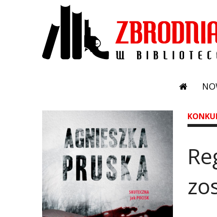
NO
KONKU
Re
zos