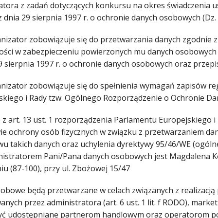
tora z zadań dotyczących konkursu na okres świadczenia usł
 dnia 29 sierpnia 1997 r. o ochronie danych osobowych (Dz. U
anizator zobowiązuje się do przetwarzania danych zgodnie
ości w zabezpieczeniu powierzonych mu danych osobowych zg
29 sierpnia 1997 r. o ochronie danych osobowych oraz prze
anizator zobowiązuje się do spełnienia wymagań zapisów re
skiego i Rady tzw. Ogólnego Rozporządzenie o Ochronie Da
z art. 13 ust. 1 rozporządzenia Parlamentu Europejskiego i 
ie ochrony osób fizycznych w związku z przetwarzaniem d
wu takich danych oraz uchylenia dyrektywy 95/46/WE (ogóln
nistratorem Pani/Pana danych osobowych jest Magdalena Ko
iu (87-100), przy ul. Zbożowej 15/47
obowe będą przetwarzane w celach związanych z realizacją
anych przez administratora (art. 6 ust. 1 lit. f RODO), ma
ć udostępniane partnerom handlowym oraz operatorom poczt