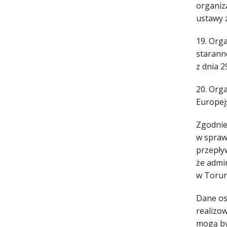
organiza
ustawy z
19. Org
starann
z dnia 
20. Org
Europej
Zgodnie 
w spraw
przepły
że admi
w Torun
Dane os
realizow
mogą by