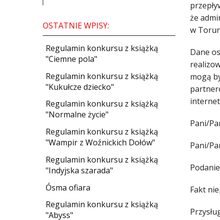
przepły
że admi
OSTATNIE WPISY:
w Torun
Regulamin konkursu z książką
Dane os
"Ciemne pola"
realizow
Regulamin konkursu z książką
mogą by
"Kukułcze dziecko"
partner
interne
Regulamin konkursu z książką
"Normalne życie"
Pani/Pa
Regulamin konkursu z książką
"Wampir z Woźnickich Dołów"
Pani/Pa
Regulamin konkursu z książką
Podanie 
"Indyjska szarada"
Ósma ofiara
Fakt ni
Regulamin konkursu z książką
Przysłu
"Abyss"