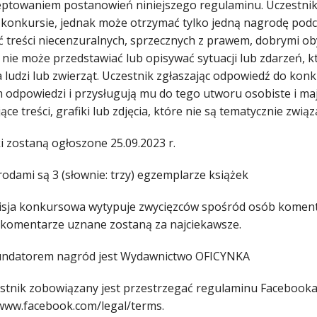
eptowaniem postanowień niniejszego regulaminu. Uczestnik 
 konkursie, jednak może otrzymać tylko jedną nagrodę pod
ć treści niecenzuralnych, sprzecznych z prawem, dobrymi oby
 nie może przedstawiać lub opisywać sytuacji lub zdarzeń,
a ludzi lub zwierząt. Uczestnik zgłaszając odpowiedź do kon
 odpowiedzi i przysługują mu do tego utworu osobiste i ma
ące treści, grafiki lub zdjęcia, które nie są tematycznie z
i zostaną ogłoszone 25.09.2023 r.
rodami są 3 (słownie: trzy) egzemplarze książek
isja konkursowa wytypuje zwycięzców spośród osób komentu
 komentarze uznane zostaną za najciekawsze.
Fundatorem nagród jest Wydawnictwo OFICYNKA
estnik zobowiązany jest przestrzegać regulaminu Facebooka
/www.facebook.com/legal/terms.