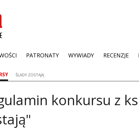
WOŚCI
PATRONATY
WYWIADY
RECENZJE
RSY
ŚLADY ZOSTAJĄ
gulamin konkursu z ks
tają"