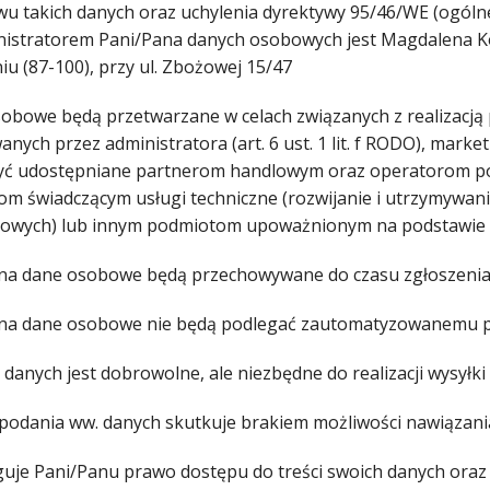
wu takich danych oraz uchylenia dyrektywy 95/46/WE (ogóln
nistratorem Pani/Pana danych osobowych jest Magdalena Ko
iu (87-100), przy ul. Zbożowej 15/47
obowe będą przetwarzane w celach związanych z realizacją
anych przez administratora (art. 6 ust. 1 lit. f RODO), ma
ć udostępniane partnerom handlowym oraz operatorom poczt
om świadczącym usługi techniczne (rozwijanie i utrzymywa
towych) lub innym podmiotom upoważnionym na podstawie 
na dane osobowe będą przechowywane do czasu zgłoszenia s
na dane osobowe nie będą podlegać zautomatyzowanemu pod
danych jest dobrowolne, ale niezbędne do realizacji wysyłki
epodania ww. danych skutkuje brakiem możliwości nawiązani
guje Pani/Panu prawo dostępu do treści swoich danych oraz 