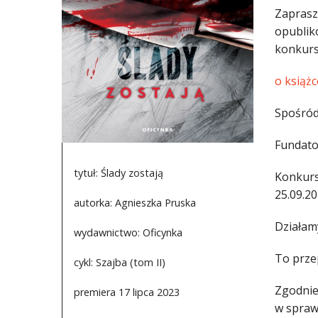
Zaprasz
opublik
konkurs
o książc
Spośród
Fundato
tytuł: Ślady zostają
Konkurs
25.09.20
autorka: Agnieszka Pruska
Działam
wydawnictwo: Oficynka
To prze
cykl: Szajba (tom II)
Zgodnie 
premiera 17 lipca 2023
w spraw