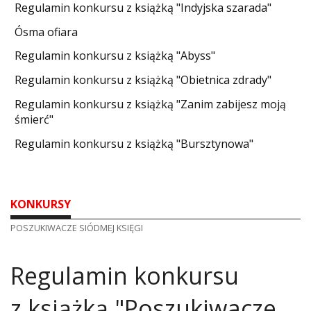
DO CZYTANIA
Regulamin konkursu z książką "Indyjska szarada"
Ósma ofiara
NA EKRANIE
Regulamin konkursu z książką "Abyss"
KONTAKT
Regulamin konkursu z książką "Obietnica zdrady"
Regulamin konkursu z książką "Zanim zabijesz moją
śmierć"
Regulamin konkursu z książką "Bursztynowa"
KONKURSY
POSZUKIWACZE SIÓDMEJ KSIĘGI
Regulamin konkursu
z książką "Poszukiwacze