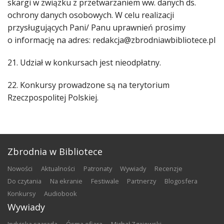
skargi w związku z przetwarzaniem ww. danych ds.
ochrony danych osobowych. W celu realizacji
przysługujących Pani/ Panu uprawnień prosimy
o informację na adres: redakcja@zbrodniawbibliotece.pl
21. Udział w konkursach jest nieodpłatny.
22. Konkursy prowadzone są na terytorium
Rzeczpospolitej Polskiej.
Zbrodnia w Bibliotece
nowości
aktualności
patronaty
wywiady
recenzje
do czytania
na ekranie
festiwale
partnerzy
blogosfera
konkursy
audiobook
Wywiady