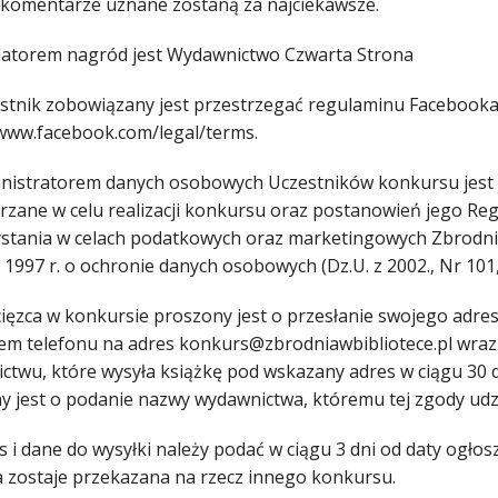
 komentarze uznane zostaną za najciekawsze.
datorem nagród jest Wydawnictwo Czwarta Strona
estnik zobowiązany jest przestrzegać regulaminu Facebooka
/www.facebook.com/legal/terms.
inistratorem danych osobowych Uczestników konkursu jest
rzane w celu realizacji konkursu oraz postanowień jego Re
stania w celach podatkowych oraz marketingowych Zbrodni w
 1997 r. o ochronie danych osobowych (Dz.U. z 2002., Nr 101,
cięzca w konkursie proszony jest o przesłanie swojego adr
em telefonu na adres konkurs@zbrodniawbibliotece.pl wraz
ctwu, które wysyła książkę pod wskazany adres w ciągu 30 
y jest o podanie nazwy wydawnictwa, któremu tej zgody udzi
s i dane do wysyłki należy podać w ciągu 3 dni od daty ogłos
 zostaje przekazana na rzecz innego konkursu.