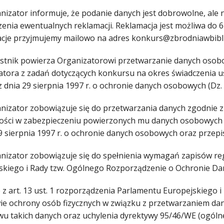
anizator informuje, że podanie danych jest dobrowolne, ale
zenia ewentualnych reklamacji. Reklamacja jest możliwa do 
cje przyjmujemy mailowo na adres konkurs@zbrodniawbibli
estnik powierza Organizatorowi przetwarzanie danych osobo
tora z zadań dotyczących konkursu na okres świadczenia usł
 dnia 29 sierpnia 1997 r. o ochronie danych osobowych (Dz. U
anizator zobowiązuje się do przetwarzania danych zgodnie
ości w zabezpieczeniu powierzonych mu danych osobowych zg
29 sierpnia 1997 r. o ochronie danych osobowych oraz prze
anizator zobowiązuje się do spełnienia wymagań zapisów re
skiego i Rady tzw. Ogólnego Rozporządzenie o Ochronie Da
z art. 13 ust. 1 rozporządzenia Parlamentu Europejskiego i 
ie ochrony osób fizycznych w związku z przetwarzaniem d
wu takich danych oraz uchylenia dyrektywy 95/46/WE (ogóln