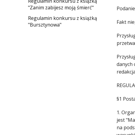
Regulamin konkursu z książką
"Zanim zabijesz moją śmierć"
Podanie 
Regulamin konkursu z książką
Fakt ni
"Bursztynowa"
Przysłu
przetwa
Przysłu
danych 
redakcj
REGUL
§1 Post
1. Orga
jest "Ma
na pods