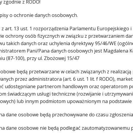
y zgodnie z RODO!
pisy o ochronie danych osobowych.
z art. 13 ust. 1 rozporządzenia Parlamentu Europejskiego i 
ie ochrony osób fizycznych w związku z przetwarzaniem d
wu takich danych oraz uchylenia dyrektywy 95/46/WE (ogóln
nistratorem Pani/Pana danych osobowych jest Magdalena Ko
iu (87-100), przy ul. Zbożowej 15/47
obowe będą przetwarzane w celach związanych z realizacją
anych przez administratora (art. 6 ust. 1 lit. f RODO), ma
ć udostępniane partnerom handlowym oraz operatorom poczt
om świadczącym usługi techniczne (rozwijanie i utrzymywa
towych) lub innym podmiotom upoważnionym na podstawie 
na dane osobowe będą przechowywane do czasu zgłoszenia s
na dane osobowe nie będą podlegać zautomatyzowanemu pod