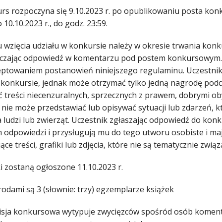
urs rozpoczyna się 9.10.2023 r. po opublikowaniu posta ko
o 10.10.2023 r., do godz. 23:59.
lu wzięcia udziału w konkursie należy w okresie trwania k
czając odpowiedź w komentarzu pod postem konkursowym. 
eptowaniem postanowień niniejszego regulaminu. Uczestnik 
 konkursie, jednak może otrzymać tylko jedną nagrodę pod
ć treści niecenzuralnych, sprzecznych z prawem, dobrymi oby
 nie może przedstawiać lub opisywać sytuacji lub zdarzeń,
a ludzi lub zwierząt. Uczestnik zgłaszając odpowiedź do kon
 odpowiedzi i przysługują mu do tego utworu osobiste i ma
ące treści, grafiki lub zdjęcia, które nie są tematycznie z
i zostaną ogłoszone 11.10.2023 r.
rodami są 3 (słownie: trzy) egzemplarze książek
isja konkursowa wytypuje zwycięzców spośród osób komentu