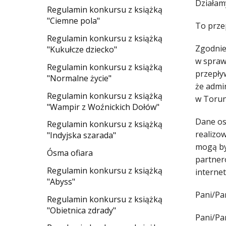
Działam
Regulamin konkursu z książką
"Ciemne pola"
To prze
Regulamin konkursu z książką
Zgodnie 
"Kukułcze dziecko"
w spraw
Regulamin konkursu z książką
przepły
"Normalne życie"
że admi
Regulamin konkursu z książką
w Torun
"Wampir z Woźnickich Dołów"
Dane os
Regulamin konkursu z książką
realizow
"Indyjska szarada"
mogą by
Ósma ofiara
partner
Regulamin konkursu z książką
interne
"Abyss"
Pani/Pa
Regulamin konkursu z książką
"Obietnica zdrady"
Pani/Pa