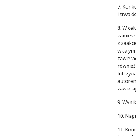
7. Konk
i trwa d
8. W ce
zamiesz
z zaakc
w całym
zawiera
również
lub życi
autorem
zawieraj
9. Wynik
10. Nag
11. Kom