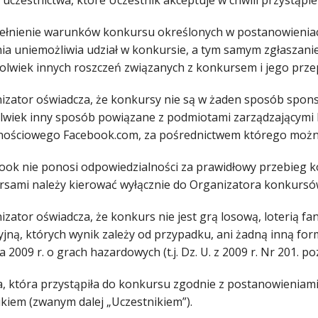
 uczestnictwa, które Uczestnik akceptuje w chwili przystąpi
pełnienie warunków konkursu określonych w postanowienia
nia uniemożliwia udział w konkursie, a tym samym zgłaszan
hkolwiek innych roszczeń związanych z konkursem i jego pr
nizator oświadcza, że konkursy nie są w żaden sposób spon
olwiek inny sposób powiązane z podmiotami zarządzającymi l
nościowego Facebook.com, za pośrednictwem którego można
book nie ponosi odpowiedzialności za prawidłowy przebieg 
rsami należy kierować wyłącznie do Organizatora konkursó
izator oświadcza, że konkurs nie jest grą losową, loterią 
jną, których wynik zależy od przypadku, ani żadną inną form
a 2009 r. o grach hazardowych (t.j. Dz. U. z 2009 r. Nr 201. po
a, która przystąpiła do konkursu zgodnie z postanowieniami 
ikiem (zwanym dalej „Uczestnikiem”).