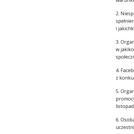
warunki
2. Nies
spełnie
i jakic
3. Orga
w jakik
społecz
4. Face
z konku
5. Organ
promocy
listopad
6. Osob
uczestn