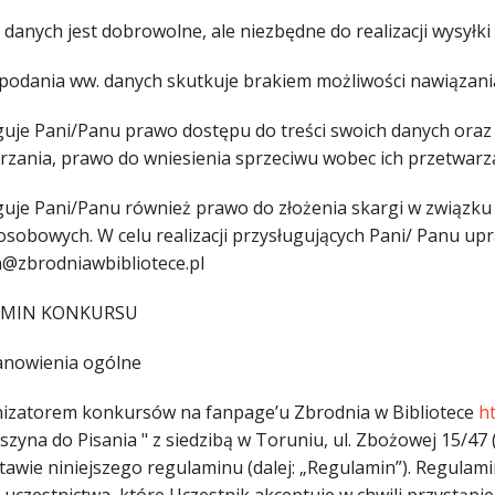
danych jest dobrowolne, ale niezbędne do realizacji wysyłki
epodania ww. danych skutkuje brakiem możliwości nawiązani
guje Pani/Panu prawo dostępu do treści swoich danych oraz 
rzania, prawo do wniesienia sprzeciwu wobec ich przetwarz
guje Pani/Panu również prawo do złożenia skargi w związku
osobowych. W celu realizacji przysługujących Pani/ Panu up
a@zbrodniawbibliotece.pl
AMIN KONKURSU
anowienia ogólne
nizatorem konkursów na fanpage’u Zbrodnia w Bibliotece
h
szyna do Pisania " z siedzibą w Toruniu, ul. Zbożowej 15/47
tawie niniejszego regulaminu (dalej: „Regulamin”). Regulami