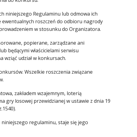
enia do konkursu.
ch niniejszego Regulaminu lub odmowa ich
ie ewentualnych roszczeń do odbioru nagrody
zeprowadzeniem w stosunku do Organizatora.
sorowane, popierane, zarządzane ani
ub będącymi właścicielami serwisu
 wziąć udział w konkursach.
konkursów. Wszelkie roszczenia związane
w.
fantowa, zakładem wzajemnym, loterią
a gry losowej przewidzianej w ustawie z dnia 19
z.1540).
niniejszego regulaminu, staje się jego