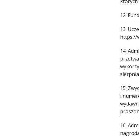
których
12. Fun
13. Ucz
https:/
14. Adm
przetwa
wykorzy
sierpnia
15. Zwy
i numer
wydawni
proszon
16. Adre
nagroda