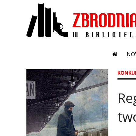
NO
KONKU
Re
tw