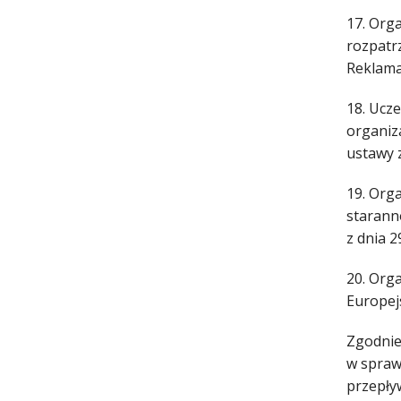
17. Org
rozpatr
Reklama
18. Ucz
organiza
ustawy z
19. Org
starann
z dnia 
20. Org
Europej
Zgodnie 
w spraw
przepły