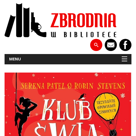
MENU
NOWOŚCI
PATRONATY
WYWIADY
RECENZJE