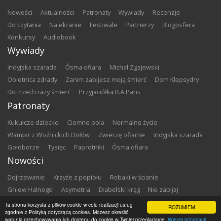
nowości
aktualności
patronaty
wywiady
recenzje
do czytania
na ekranie
festiwale
partnerzy
blogosfera
konkursy
audiobook
Wywiady
Indyjska szarada
Ósma ofiara
Michał Zgajewski
Obietnica zdrady
Zanim zabijesz moją śmierć
Dom Klepsydry
Do trzech razy śmierć
Przyjaciółka B.A.Paris
Patronaty
Kukułcze dziecko
Ciemne pola
Normalne życie
Wampir z Woźnickich Dołów
Zwierzę ofiarne
Indyjska szarada
Gołoborze
Tysiąc
Paprotniki
Ósma ofiara
Nowości
Dojrzewanie
Krzyże z popiołu
Robaki w ścianie
Gniew Halnego
Asymetria
Diabelski krąg
Nie zabijaj
Dowody zbrodni
Zemsta
Matki chrzestne
Ta strona korzysta z plików cookie w celu realizacji usług
ROZUMIEM
zgodnie z Polityką dotyczącą cookies. Możesz określić
warunki przechowywania lub dostępu do cookie w Twojej przeglądarce.
Więcej informacji
Copyright ©
2026
Zbrodnia w Bibliotece