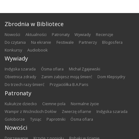
Zbrodnia w Bibliotece
nowości
aktualności
patronaty
wywiady
recenzje
do czytania
na ekranie
festiwale
partnerzy
blogosfera
konkursy
audiobook
Wywiady
Indyjska szarada
Ósma ofiara
Michał Zgajewski
Obietnica zdrady
Zanim zabijesz moją śmierć
Dom Klepsydry
Do trzech razy śmierć
Przyjaciółka B.A.Paris
Patronaty
Kukułcze dziecko
Ciemne pola
Normalne życie
Wampir z Woźnickich Dołów
Zwierzę ofiarne
Indyjska szarada
Gołoborze
Tysiąc
Paprotniki
Ósma ofiara
Nowości
Dojrzewanie
Krzyże z popiołu
Robaki w ścianie