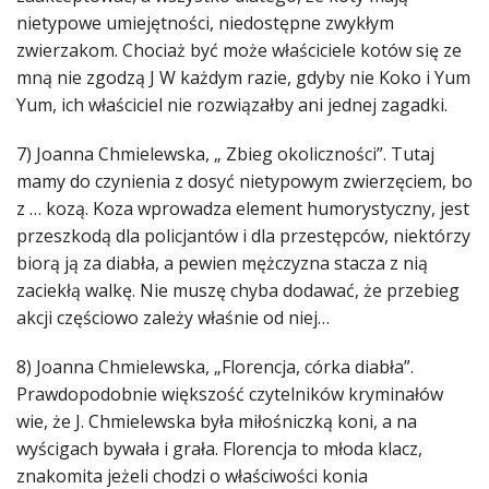
nietypowe umiejętności, niedostępne zwykłym
zwierzakom. Chociaż być może właściciele kotów się ze
mną nie zgodzą J W każdym razie, gdyby nie Koko i Yum
Yum, ich właściciel nie rozwiązałby ani jednej zagadki.
7) Joanna Chmielewska, „ Zbieg okoliczności”. Tutaj
mamy do czynienia z dosyć nietypowym zwierzęciem, bo
z … kozą. Koza wprowadza element humorystyczny, jest
przeszkodą dla policjantów i dla przestępców, niektórzy
biorą ją za diabła, a pewien mężczyzna stacza z nią
zaciekłą walkę. Nie muszę chyba dodawać, że przebieg
akcji częściowo zależy właśnie od niej…
8) Joanna Chmielewska, „Florencja, córka diabła”.
Prawdopodobnie większość czytelników kryminałów
wie, że J. Chmielewska była miłośniczką koni, a na
wyścigach bywała i grała. Florencja to młoda klacz,
znakomita jeżeli chodzi o właściwości konia