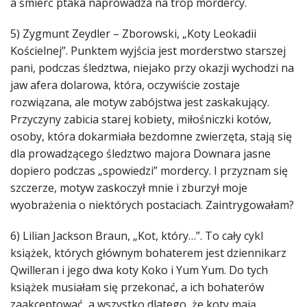
a śmierć ptaka naprowadza na trop mordercy.
5) Zygmunt Zeydler – Zborowski, „Koty Leokadii
Kościelnej”. Punktem wyjścia jest morderstwo starszej
pani, podczas śledztwa, niejako przy okazji wychodzi na
jaw afera dolarowa, która, oczywiście zostaje
rozwiązana, ale motyw zabójstwa jest zaskakujący.
Przyczyny zabicia starej kobiety, miłośniczki kotów,
osoby, która dokarmiała bezdomne zwierzęta, stają się
dla prowadzącego śledztwo majora Downara jasne
dopiero podczas „spowiedzi” mordercy. I przyznam się
szczerze, motyw zaskoczył mnie i zburzył moje
wyobrażenia o niektórych postaciach. Zaintrygowałam?
6) Lilian Jackson Braun, „Kot, który…”. To cały cykl
książek, których głównym bohaterem jest dziennikarz
Qwilleran i jego dwa koty Koko i Yum Yum. Do tych
książek musiałam się przekonać, a ich bohaterów
zaakceptować, a wszystko dlatego, że koty mają