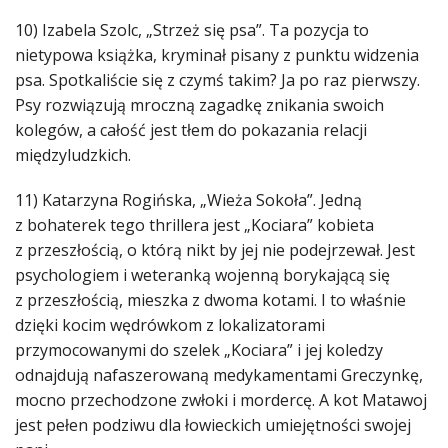
10) Izabela Szolc, „Strzeż się psa”. Ta pozycja to
nietypowa książka, kryminał pisany z punktu widzenia
psa. Spotkaliście się z czymś takim? Ja po raz pierwszy.
Psy rozwiązują mroczną zagadkę znikania swoich
kolegów, a całość jest tłem do pokazania relacji
międzyludzkich.
11) Katarzyna Rogińska, „Wieża Sokoła”. Jedną
z bohaterek tego thrillera jest „Kociara” kobieta
z przeszłością, o którą nikt by jej nie podejrzewał. Jest
psychologiem i weteranką wojenną borykającą się
z przeszłością, mieszka z dwoma kotami. I to właśnie
dzięki kocim wędrówkom z lokalizatorami
przymocowanymi do szelek „Kociara” i jej koledzy
odnajdują nafaszerowaną medykamentami Greczynkę,
mocno przechodzone zwłoki i mordercę. A kot Matawoj
jest pełen podziwu dla łowieckich umiejętności swojej