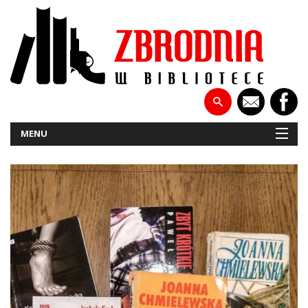
MENU
NOWOŚCI
PATRONATY
WYWIADY
RECENZJE