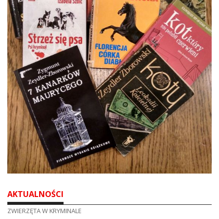
DO CZYTANIA
NA EKRANIE
KONTAKT
AKTUALNOŚCI
ZWIERZĘTA W KRYMINALE