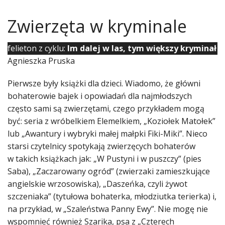
Zwierzęta w kryminale
felieton z cyklu:
Im dalej w las, tym większy kryminał
Agnieszka Pruska
Pierwsze były książki dla dzieci. Wiadomo, że główni
bohaterowie bajek i opowiadań dla najmłodszych
często sami są zwierzętami, czego przykładem mogą
być: seria z wróbelkiem Elemelkiem, „Koziołek Matołek”
lub „Awantury i wybryki małej małpki Fiki-Miki”. Nieco
starsi czytelnicy spotykają zwierzęcych bohaterów
w takich książkach jak: „W Pustyni i w puszczy” (pies
Saba), „Zaczarowany ogród” (zwierzaki zamieszkujące
angielskie wrzosowiska), „Daszeńka, czyli żywot
szczeniaka” (tytułowa bohaterka, młodziutka terierka) i,
na przykład, w „Szaleństwa Panny Ewy”. Nie mogę nie
wspomnieć również Szarika, psa z „Czterech