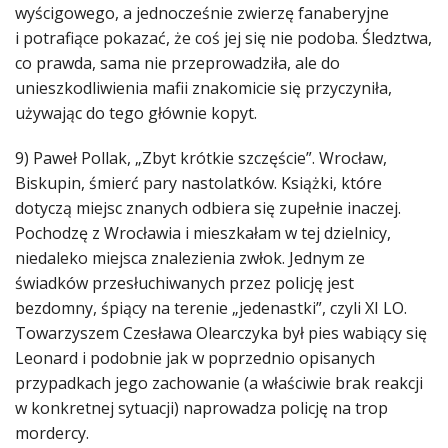
wyścigowego, a jednocześnie zwierzę fanaberyjne
i potrafiące pokazać, że coś jej się nie podoba. Śledztwa,
co prawda, sama nie przeprowadziła, ale do
unieszkodliwienia mafii znakomicie się przyczyniła,
używając do tego głównie kopyt.
9) Paweł Pollak, „Zbyt krótkie szczęście”. Wrocław,
Biskupin, śmierć pary nastolatków. Książki, które
dotyczą miejsc znanych odbiera się zupełnie inaczej.
Pochodzę z Wrocławia i mieszkałam w tej dzielnicy,
niedaleko miejsca znalezienia zwłok. Jednym ze
świadków przesłuchiwanych przez policję jest
bezdomny, śpiący na terenie „jedenastki”, czyli XI LO.
Towarzyszem Czesława Olearczyka był pies wabiący się
Leonard i podobnie jak w poprzednio opisanych
przypadkach jego zachowanie (a właściwie brak reakcji
w konkretnej sytuacji) naprowadza policję na trop
mordercy.