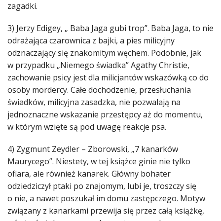
zagadki.
3) Jerzy Edigey, „ Baba Jaga gubi trop”. Baba Jaga, to nie
odrażająca czarownica z bajki, a pies milicyjny
odznaczający się znakomitym węchem. Podobnie, jak
w przypadku „Niemego świadka” Agathy Christie,
zachowanie psicy jest dla milicjantów wskazówką co do
osoby mordercy. Całe dochodzenie, przesłuchania
świadków, milicyjna zasadzka, nie pozwalają na
jednoznaczne wskazanie przestępcy aż do momentu,
w którym wzięte są pod uwagę reakcje psa.
4) Zygmunt Zeydler – Zborowski, „7 kanarków
Maurycego”. Niestety, w tej książce ginie nie tylko
ofiara, ale również kanarek. Główny bohater
odziedziczył ptaki po znajomym, lubi je, troszczy się
o nie, a nawet poszukał im domu zastępczego. Motyw
związany z kanarkami przewija się przez całą książkę,