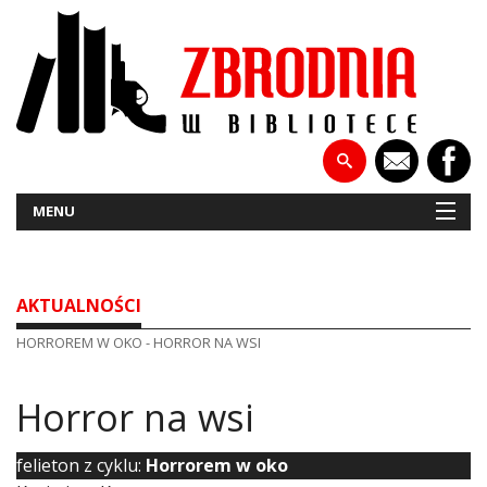
MENU
AKTUALNOŚCI
NOWOŚCI
HORROREM W OKO - HORROR NA WSI
PATRONATY
WYWIADY
Horror na wsi
RECENZJE
felieton z cyklu:
Horrorem w oko