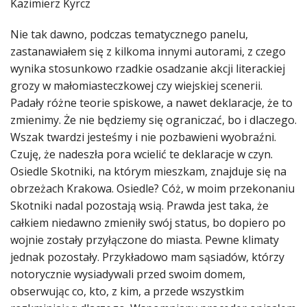
Kazimierz Kyrcz
DO CZYTANIA
Nie tak dawno, podczas tematycznego panelu,
NA EKRANIE
zastanawiałem się z kilkoma innymi autorami, z czego
KONTAKT
wynika stosunkowo rzadkie osadzanie akcji literackiej
grozy w małomiasteczkowej czy wiejskiej scenerii.
Padały różne teorie spiskowe, a nawet deklaracje, że to
zmienimy. Że nie będziemy się ograniczać, bo i dlaczego.
Wszak twardzi jesteśmy i nie pozbawieni wyobraźni.
Czuję, że nadeszła pora wcielić te deklaracje w czyn.
Osiedle Skotniki, na którym mieszkam, znajduje się na
obrzeżach Krakowa. Osiedle? Cóż,
w moim przekonaniu
Skotniki nadal pozostają wsią. Prawda jest taka, że
całkiem niedawno zmieniły swój status, bo dopiero po
wojnie zostały przyłączone do miasta. Pewne klimaty
jednak pozostały. Przykładowo mam sąsiadów, którzy
notorycznie wysiadywali przed swoim domem,
obserwując co, kto, z kim, a przede wszystkim