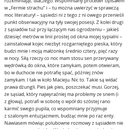
rozkminiając: dlaczego. Wspomniany proceder opisałem
w „Fermie strachu” i – tu można uwierzyć w sprawczą
moc literatury! – sąsiedzi ni z tego z ni owego przenieśli
punkt obserwacyjny na tyły swojej posesji. Z kolei drugi
z sąsiadów tuż przy łączącym nas ogrodzeniu – jakieś
dziesięć metrów w linii prostej od okna mojej sypialni –
zainstalował kojec niezbyt rozgarniętego pieska, który
budzi mnie i moją małżonkę średnio cztery, pięć razy
w nocy. Siłą rzeczy co noc mam stosu sen przerywany
wędrówką do okna, które zamykam, potem otwieram,
bo w duchocie nie potrafię spać, później znów
zamykam. I tak w koło Macieju. Nic to. Takie są widać
prawa dżungli. Pies jak pies, poszczekać musi. Gorzej,
że sąsiad, który najwyraźniej ma problemy ze snem (i
z głową), potrafi w sobotę o wpół do szóstej rano
karmić swego pupila, co wspomniany przyjmuje
z szalonym entuzjazmem, budząc mnie po raz enty.
Nawiasem mówiąc polubowne rozmowy z sąsiadem nie