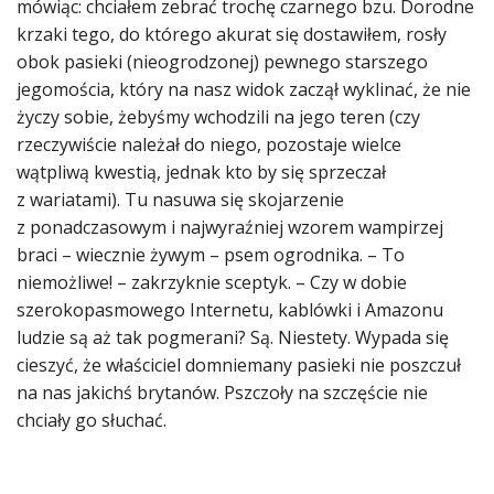
mówiąc: chciałem zebrać trochę czarnego bzu. Dorodne
krzaki tego, do którego akurat się dostawiłem, rosły
obok pasieki (nieogrodzonej) pewnego starszego
jegomościa, który na nasz widok zaczął wyklinać, że nie
życzy sobie, żebyśmy wchodzili na jego teren (czy
rzeczywiście należał do niego, pozostaje wielce
wątpliwą kwestią, jednak kto by się sprzeczał
z wariatami). Tu nasuwa się skojarzenie
z ponadczasowym i najwyraźniej wzorem wampirzej
braci – wiecznie żywym – psem ogrodnika. – To
niemożliwe! – zakrzyknie sceptyk. – Czy w dobie
szerokopasmowego Internetu, kablówki i Amazonu
ludzie są aż tak pogmerani? Są. Niestety. Wypada się
cieszyć, że właściciel domniemany pasieki nie poszczuł
na nas jakichś brytanów. Pszczoły na szczęście nie
chciały go słuchać.