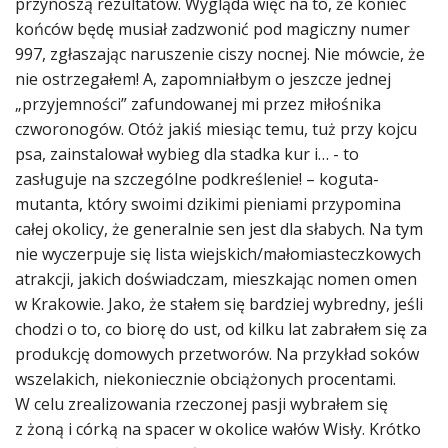
przynoszą rezultatów. Wygląda więc na to, że koniec
końców będę musiał zadzwonić pod magiczny numer
997, zgłaszając naruszenie ciszy nocnej. Nie mówcie, że
nie ostrzegałem! A, zapomniałbym o jeszcze jednej
„przyjemności” zafundowanej mi przez miłośnika
czworonogów. Otóż jakiś miesiąc temu, tuż przy kojcu
psa, zainstalował wybieg dla stadka kur i… - to
zasługuje na szczególne podkreślenie! – koguta-
mutanta, który swoimi dzikimi pieniami przypomina
całej okolicy, że generalnie sen jest dla słabych. Na tym
nie wyczerpuje się lista wiejskich/małomiasteczkowych
atrakcji, jakich doświadczam, mieszkając nomen omen
w Krakowie. Jako, że stałem się bardziej wybredny, jeśli
chodzi o to, co biorę do ust, od kilku lat zabrałem się za
produkcję domowych przetworów. Na przykład soków
wszelakich, niekoniecznie obciążonych procentami.
W celu zrealizowania rzeczonej pasji wybrałem się
z żoną i córką na spacer w okolice wałów Wisły. Krótko