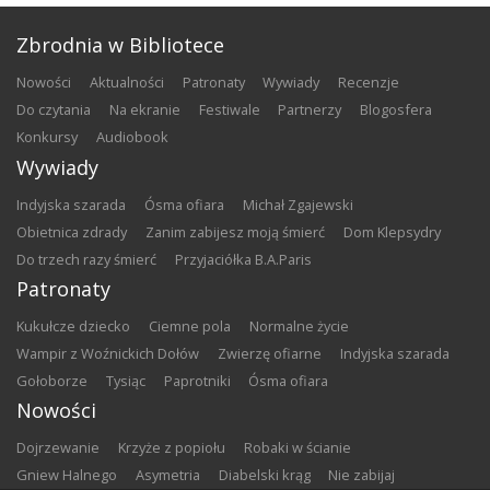
Zbrodnia w Bibliotece
nowości
aktualności
patronaty
wywiady
recenzje
do czytania
na ekranie
festiwale
partnerzy
blogosfera
konkursy
audiobook
Wywiady
Indyjska szarada
Ósma ofiara
Michał Zgajewski
Obietnica zdrady
Zanim zabijesz moją śmierć
Dom Klepsydry
Do trzech razy śmierć
Przyjaciółka B.A.Paris
Patronaty
Kukułcze dziecko
Ciemne pola
Normalne życie
Wampir z Woźnickich Dołów
Zwierzę ofiarne
Indyjska szarada
Gołoborze
Tysiąc
Paprotniki
Ósma ofiara
Nowości
Dojrzewanie
Krzyże z popiołu
Robaki w ścianie
Gniew Halnego
Asymetria
Diabelski krąg
Nie zabijaj