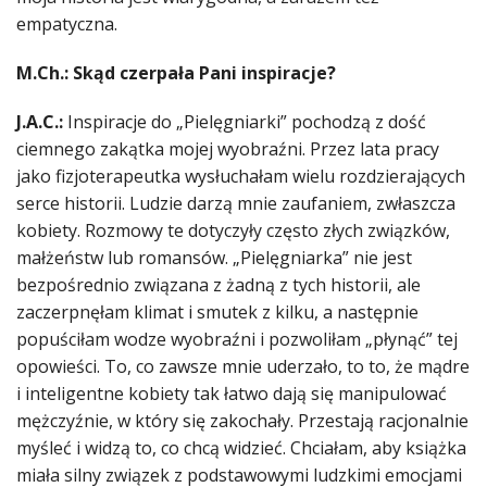
empatyczna.
M.Ch.: Skąd czerpała Pani inspiracje?
J.A.C.:
Inspiracje do „Pielęgniarki” pochodzą z dość
ciemnego zakątka mojej wyobraźni. Przez lata pracy
jako fizjoterapeutka wysłuchałam wielu rozdzierających
serce historii. Ludzie darzą mnie zaufaniem, zwłaszcza
kobiety. Rozmowy te dotyczyły często złych związków,
małżeństw lub romansów. „Pielęgniarka” nie jest
bezpośrednio związana z żadną z tych historii, ale
zaczerpnęłam klimat i smutek z kilku, a następnie
popuściłam wodze wyobraźni i pozwoliłam „płynąć” tej
opowieści. To, co zawsze mnie uderzało, to to, że mądre
i inteligentne kobiety tak łatwo dają się manipulować
mężczyźnie, w który się zakochały. Przestają racjonalnie
myśleć i widzą to, co chcą widzieć. Chciałam, aby książka
miała silny związek z podstawowymi ludzkimi emocjami