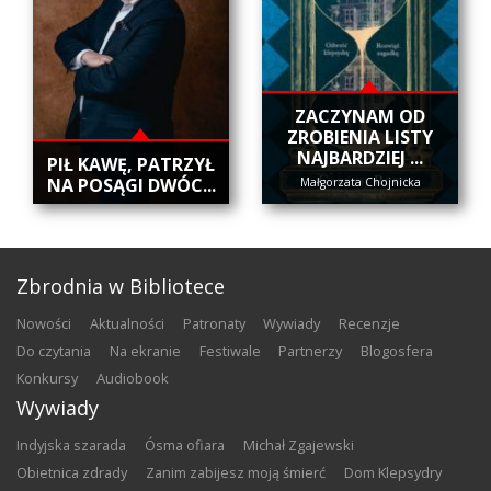
ZACZYNAM OD
ZROBIENIA LISTY
NAJBARDZIEJ ...
​PIŁ KAWĘ, PATRZYŁ
NA POSĄGI DWÓC...
Małgorzata Chojnicka
Zbrodnia w Bibliotece
nowości
aktualności
patronaty
wywiady
recenzje
do czytania
na ekranie
festiwale
partnerzy
blogosfera
konkursy
audiobook
Wywiady
Indyjska szarada
Ósma ofiara
Michał Zgajewski
Obietnica zdrady
Zanim zabijesz moją śmierć
Dom Klepsydry