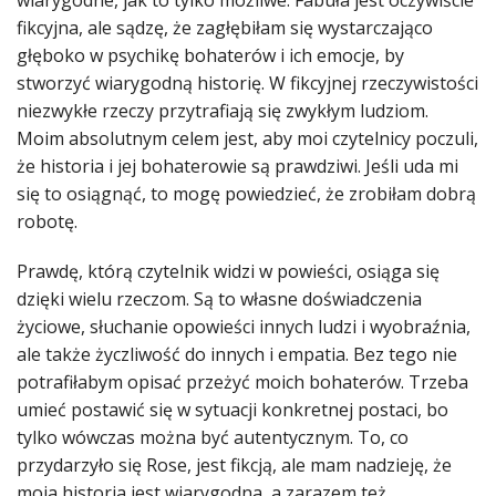
fikcyjna, ale sądzę, że zagłębiłam się wystarczająco
głęboko w psychikę bohaterów i ich emocje, by
stworzyć wiarygodną historię. W fikcyjnej rzeczywistości
niezwykłe rzeczy przytrafiają się zwykłym ludziom.
Moim absolutnym celem jest, aby moi czytelnicy poczuli,
że historia i jej bohaterowie są prawdziwi. Jeśli uda mi
się to osiągnąć, to mogę powiedzieć, że zrobiłam dobrą
robotę.
Prawdę, którą czytelnik widzi w powieści, osiąga się
dzięki wielu rzeczom. Są to własne doświadczenia
życiowe, słuchanie opowieści innych ludzi i wyobraźnia,
ale także życzliwość do innych i empatia. Bez tego nie
potrafiłabym opisać przeżyć moich bohaterów. Trzeba
umieć postawić się w sytuacji konkretnej postaci, bo
tylko wówczas można być autentycznym. To, co
przydarzyło się Rose, jest fikcją, ale mam nadzieję, że
moja historia jest wiarygodna, a zarazem też