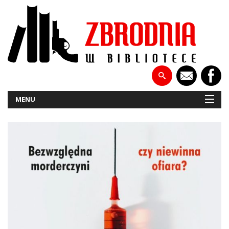
MENU
NOWOŚCI
PATRONATY
WYWIADY
RECENZJE