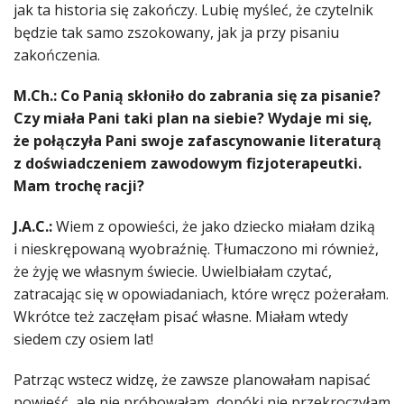
jak ta historia się zakończy. Lubię myśleć, że czytelnik
będzie tak samo zszokowany, jak ja przy pisaniu
zakończenia.
M.Ch.: Co Panią skłoniło do zabrania się za pisanie?
Czy miała Pani taki plan na siebie? Wydaje mi się,
że połączyła Pani swoje zafascynowanie literaturą
z doświadczeniem zawodowym fizjoterapeutki.
Mam trochę racji?
J.A.C.:
Wiem z opowieści, że jako dziecko miałam dziką
i nieskrępowaną wyobraźnię. Tłumaczono mi również,
że żyję we własnym świecie. Uwielbiałam czytać,
zatracając się w opowiadaniach, które wręcz pożerałam.
Wkrótce też zaczęłam pisać własne. Miałam wtedy
siedem czy osiem lat!
Patrząc wstecz widzę, że zawsze planowałam napisać
powieść, ale nie próbowałam, dopóki nie przekroczyłam