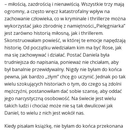
– miłością, zazdrością i nienawiścią. Wszystkie trzy mają
ogromny, a często wręcz katastrofalny wpływ na
zachowanie człowieka, co w kryminale i thrillerze można
wykorzystać jako
zbrodnię z namiętności.„Pielęgniarka”
jest zarówno historią miłosną, jak i thrillerem.
Skonstruowałam powieść, w której te emocje napędzają
historię. Od początku wiedziałam kim ma być Rose, jak
ma się zachowywać i działać. Postać Daniela była
trudniejsza do napisania, ponieważ nie chciałam, aby
był banalnie przewidywalny. Nigdy nie byłam do końca
pewna, jak bardzo „złym” chcę go uczynić. Jednak po tak
wielu szokujących historiach o tym, do czego są zdolni
mężczyźni, postanowiłam dać sobie szansę, aby oddać
jego narcystyczną osobowość. Na świecie jest wielu
takich ludzi i chociaż może nie są tak dwulicowi jak
Daniel, to wielu z nich jest wokół nas.
Kiedy pisałam książkę, nie byłam do końca przekonana