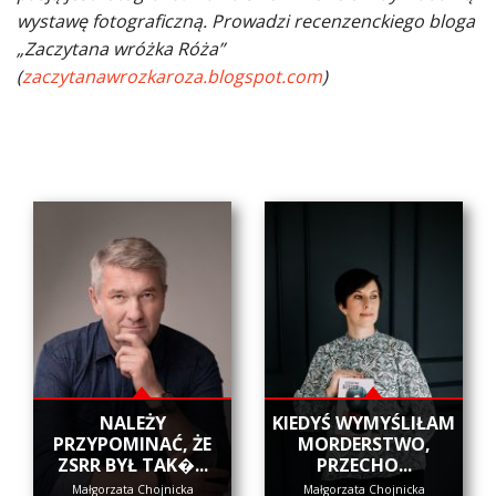
wystawę fotograficzną. Prowadzi recenzenckiego bloga
„Zaczytana wróżka Róża”
(
zaczytanawrozkaroza.blogspot.com
)
NALEŻY
KIEDYŚ WYMYŚLIŁAM
PRZYPOMINAĆ, ŻE
MORDERSTWO,
ZSRR BYŁ TAK�...
PRZECHO...
Małgorzata Chojnicka
Małgorzata Chojnicka