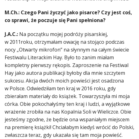
M.Ch.:
Czego Pani życzyć jako pisarce?
Czy jest coś,
co sprawi, że poczuje się Pani spełniona?
J.A.C.:
Na początku mojej podróży pisarskiej,
w 2011roku, otrzymałam owację na stojąco podczas
nocy „Otwarty mikrofon” na słynnym na całym świecie
Festiwalu Literackim Hay. Było to zanim miałam
kompletny pierwszy rękopis. Zaproszenie na Festiwal
Hay jako autora publikacji byłoby dla mnie szczytem
sukcesu. Akcja dwóch moich powieści jest osadzona
w Polsce. Odwiedziłam ten kraj w 2016 roku, gdy
zbierałam materiały do książek. Towarzyszyła mi moja
córka. Obie pokochałyśmy ten kraj i ludzi, a wyjątkowe
wrażenie zrobiła na nas Kopalnia Soli w Wieliczce. Obie
jesteśmy zgodne, że będzie ona wspaniałym miejscem
na premierę książki! Chciałabym kiedyś wrócić do Polski,
zwłaszcza teraz, gdy ukazała się tam moja powieść.