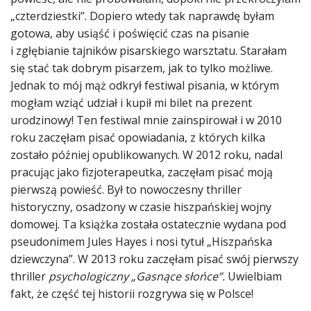
„czterdziestki”. Dopiero wtedy tak naprawdę byłam
gotowa, aby usiąść i poświęcić czas na pisanie
i zgłębianie tajników pisarskiego warsztatu. Starałam
się stać tak dobrym pisarzem, jak to tylko możliwe.
Jednak to mój mąż odkrył festiwal pisania, w którym
mogłam wziąć udział i kupił mi bilet na prezent
urodzinowy! Ten festiwal mnie zainspirował i w 2010
roku zaczęłam pisać opowiadania, z których kilka
zostało później opublikowanych. W 2012 roku, nadal
pracując jako fizjoterapeutka, zaczęłam pisać moją
pierwszą powieść. Był to nowoczesny thriller
historyczny, osadzony w czasie hiszpańskiej wojny
domowej. Ta książka została ostatecznie wydana pod
pseudonimem Jules Hayes i nosi tytuł „Hiszpańska
dziewczyna”. W 2013 roku zaczęłam pisać swój pierwszy
thriller
psychologiczny „Gasnące słońce”.
Uwielbiam
fakt, że część tej historii rozgrywa się w Polsce!