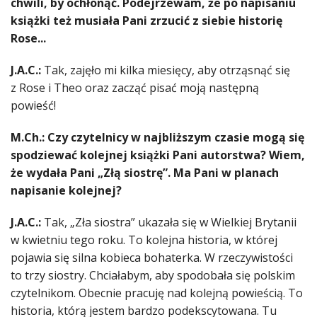
chwili, by ochłonąć. Podejrzewam, że po napisaniu
książki też musiała Pani zrzucić z siebie historię
Rose...
J.A.C.:
Tak, zajęło mi kilka miesięcy, aby otrząsnąć się
z Rose i Theo oraz zacząć pisać moją następną
powieść!
M.Ch.: Czy czytelnicy w najbliższym czasie mogą się
spodziewać kolejnej książki Pani autorstwa?
Wiem,
że wydała Pani „Złą siostrę”. Ma Pani w planach
napisanie kolejnej?
J.A.C.:
Tak, „Zła siostra” ukazała się w Wielkiej Brytanii
w kwietniu tego roku. To kolejna historia, w której
pojawia się silna kobieca bohaterka. W rzeczywistości
to trzy siostry. Chciałabym, aby spodobała się polskim
czytelnikom. Obecnie pracuję nad kolejną powieścią. To
historia, którą jestem bardzo podekscytowana. Tu