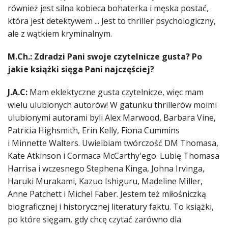
również jest silna kobieca bohaterka i męska postać,
która jest detektywem ... Jest to thriller psychologiczny,
ale z wątkiem kryminalnym.
M.Ch.: Zdradzi Pani swoje czytelnicze gusta? Po
jakie książki sięga Pani najczęściej?
J.A.C:
Mam eklektyczne gusta czytelnicze, więc mam
wielu ulubionych autorów! W gatunku thrillerów moimi
ulubionymi autorami byli Alex Marwood, Barbara Vine,
Patricia Highsmith, Erin Kelly, Fiona Cummins
i Minnette Walters. Uwielbiam twórczość DM Thomasa,
Kate Atkinson i Cormaca McCarthy'ego. Lubię Thomasa
Harrisa i wczesnego Stephena Kinga, Johna Irvinga,
Haruki Murakami, Kazuo Ishiguru, Madeline Miller,
Anne Patchett i Michel Faber. Jestem też miłośniczką
biograficznej i historycznej literatury faktu. To książki,
po które sięgam, gdy chcę czytać zarówno dla