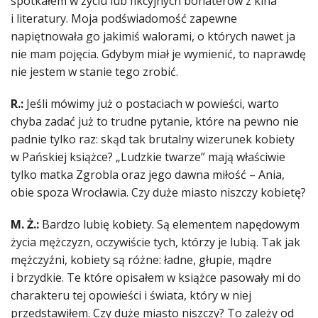
spotkałem w życiu lub fikcyjnych bohaterów z kina
i literatury. Moja podświadomość zapewne
napiętnowała go jakimiś walorami, o których nawet ja
nie mam pojęcia. Gdybym miał je wymienić, to naprawdę
nie jestem w stanie tego zrobić.
R.:
Jeśli mówimy już o postaciach w powieści, warto
chyba zadać już to trudne pytanie, które na pewno nie
padnie tylko raz: skąd tak brutalny wizerunek kobiety
w Pańskiej książce? „Ludzkie twarze” mają właściwie
tylko matka Zgrobla oraz jego dawna miłość – Ania,
obie spoza Wrocławia. Czy duże miasto niszczy kobietę?
M. Ż.:
Bardzo lubię kobiety. Są elementem napędowym
życia mężczyzn, oczywiście tych, którzy je lubią. Tak jak
mężczyźni, kobiety są różne: ładne, głupie, mądre
i brzydkie. Te które opisałem w książce pasowały mi do
charakteru tej opowieści i świata, który w niej
przedstawiłem. Czy duże miasto niszczy? To zależy od