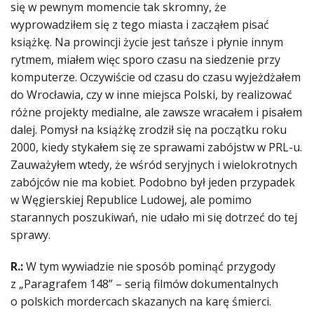
się w pewnym momencie tak skromny, że
wyprowadziłem się z tego miasta i zacząłem pisać
książkę. Na prowincji życie jest tańsze i płynie innym
rytmem, miałem więc sporo czasu na siedzenie przy
komputerze. Oczywiście od czasu do czasu wyjeżdżałem
do Wrocławia, czy w inne miejsca Polski, by realizować
różne projekty medialne, ale zawsze wracałem i pisałem
dalej. Pomysł na książkę zrodził się na początku roku
2000, kiedy stykałem się ze sprawami zabójstw w PRL-u.
Zauważyłem wtedy, że wśród seryjnych i wielokrotnych
zabójców nie ma kobiet. Podobno był jeden przypadek
w Węgierskiej Republice Ludowej, ale pomimo
starannych poszukiwań, nie udało mi się dotrzeć do tej
sprawy.
R.:
W tym wywiadzie nie sposób pominąć przygody
z „Paragrafem 148” – serią filmów dokumentalnych
o polskich mordercach skazanych na karę śmierci.