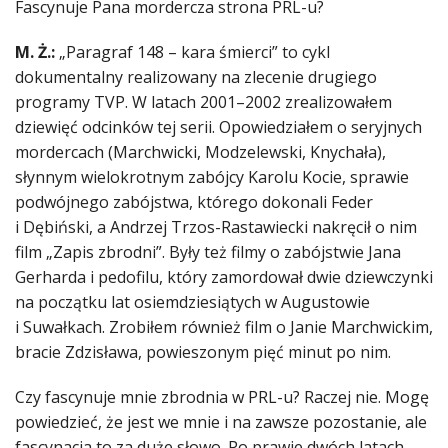
Fascynuje Pana mordercza strona PRL-u?
M. Ż.:
„Paragraf 148 – kara śmierci” to cykl
dokumentalny realizowany na zlecenie drugiego
programy TVP. W latach 2001–2002 zrealizowałem
dziewięć odcinków tej serii. Opowiedziałem o seryjnych
mordercach (Marchwicki, Modzelewski, Knychała),
słynnym wielokrotnym zabójcy Karolu Kocie, sprawie
podwójnego zabójstwa, którego dokonali Feder
i Dębiński, a Andrzej Trzos-Rastawiecki nakręcił o nim
film „Zapis zbrodni”. Były też filmy o zabójstwie Jana
Gerharda i pedofilu, który zamordował dwie dziewczynki
na początku lat osiemdziesiątych w Augustowie
i Suwałkach. Zrobiłem również film o Janie Marchwickim,
bracie Zdzisława, powieszonym pięć minut po nim.
Czy fascynuje mnie zbrodnia w PRL-u? Raczej nie. Mogę
powiedzieć, że jest we mnie i na zawsze pozostanie, ale
fascynacja to za duże słowo. Po prawie dwóch latach