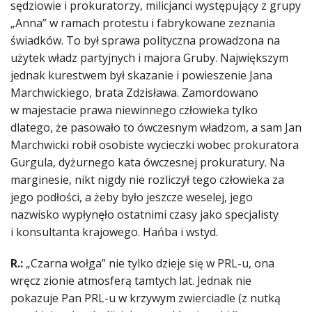
sędziowie i prokuratorzy, milicjanci występujący z grupy
„Anna” w ramach protestu i fabrykowane zeznania
świadków. To był sprawa polityczna prowadzona na
użytek władz partyjnych i majora Gruby. Największym
jednak kurestwem był skazanie i powieszenie Jana
Marchwickiego, brata Zdzisława. Zamordowano
w majestacie prawa niewinnego człowieka tylko
dlatego, że pasowało to ówczesnym władzom, a sam Jan
Marchwicki robił osobiste wycieczki wobec prokuratora
Gurgula, dyżurnego kata ówczesnej prokuratury. Na
marginesie, nikt nigdy nie rozliczył tego człowieka za
jego podłości, a żeby było jeszcze weselej, jego
nazwisko wypłynęło ostatnimi czasy jako specjalisty
i konsultanta krajowego. Hańba i wstyd.
R.:
„Czarna wołga” nie tylko dzieje się w PRL-u, ona
wręcz zionie atmosferą tamtych lat. Jednak nie
pokazuje Pan PRL-u w krzywym zwierciadle (z nutką