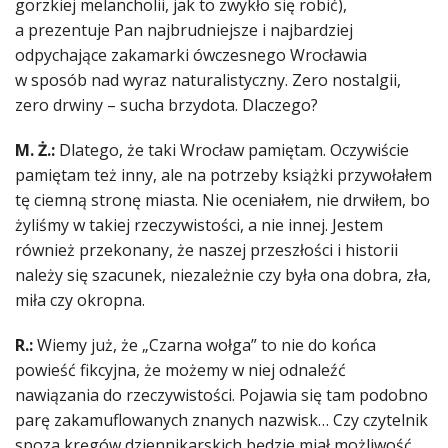
gorzkiej melancholii, jak to zwykło się robić),
a prezentuje Pan najbrudniejsze i najbardziej
odpychające zakamarki ówczesnego Wrocławia
w sposób nad wyraz naturalistyczny. Zero nostalgii,
zero drwiny – sucha brzydota. Dlaczego?
M. Ż.:
Dlatego, że taki Wrocław pamiętam. Oczywiście
pamiętam też inny, ale na potrzeby książki przywołałem
tę ciemną stronę miasta. Nie oceniałem, nie drwiłem, bo
żyliśmy w takiej rzeczywistości, a nie innej. Jestem
również przekonany, że naszej przeszłości i historii
należy się szacunek, niezależnie czy była ona dobra, zła,
miła czy okropna.
R.:
Wiemy już, że „Czarna wołga” to nie do końca
powieść fikcyjna, że możemy w niej odnaleźć
nawiązania do rzeczywistości. Pojawia się tam podobno
parę zakamuflowanych znanych nazwisk… Czy czytelnik
spoza kręgów dziennikarskich będzie miał możliwość