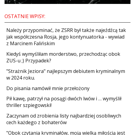
OSTATNIE WPISY:
Należy przypominać, że ZSRR był także najeźdźcą tak
jak współczesna Rosja, jego kontynuatorka - wywiad
z Marcinem Falińskim
Kiedyś wymyśliłam morderstwo, przechodząc obok
ZUS-u ;) Przypadek?
"Strażnik Jeziora" najlepszym debiutem kryminalnym
w 2024 roku.
Do pisania namówił mnie przełożony
​Pił kawę, patrzył na posągi dwóch lwów i … wymyślił
thriller szpiegowski!
Zaczynam od zrobienia listy najbardziej osobliwych
cech każdego z bohaterów
"Obok czytania kryminałów, moją wielką miłością jest