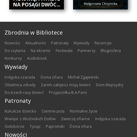
NA POSĄGI DWÓC...
Małgorzata Chojnicka
Zbrodnia w Bibliotece
nowości
aktualności
patronaty
wywiady
recenzje
do czytania
na ekranie
festiwale
partnerzy
blogosfera
konkursy
audiobook
Wywiady
Indyjska szarada
Ósma ofiara
Michał Zgajewski
Obietnica zdrady
Zanim zabijesz moją śmierć
Dom Klepsydry
Do trzech razy śmierć
Przyjaciółka B.A.Paris
Patronaty
Kukułcze dziecko
Ciemne pola
Normalne życie
Wampir z Woźnickich Dołów
Zwierzę ofiarne
Indyjska szarada
Gołoborze
Tysiąc
Paprotniki
Ósma ofiara
Nowości