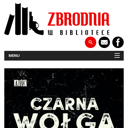
MENU
NOWOŚCI
PATRONATY
WYWIADY
RECENZJE