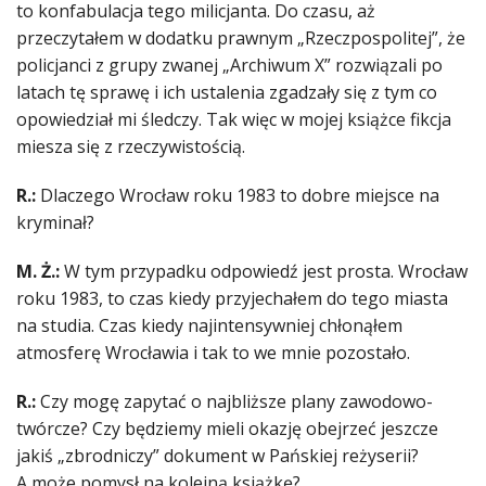
to konfabulacja tego milicjanta. Do czasu, aż
przeczytałem w dodatku prawnym „Rzeczpospolitej”, że
policjanci z grupy zwanej „Archiwum X” rozwiązali po
latach tę sprawę i ich ustalenia zgadzały się z tym co
opowiedział mi śledczy. Tak więc w mojej książce fikcja
miesza się z rzeczywistością.
R.:
Dlaczego Wrocław roku 1983 to dobre miejsce na
kryminał?
M. Ż.:
W tym przypadku odpowiedź jest prosta. Wrocław
roku 1983, to czas kiedy przyjechałem do tego miasta
na studia. Czas kiedy najintensywniej chłonąłem
atmosferę Wrocławia i tak to we mnie pozostało.
R.:
Czy mogę zapytać o najbliższe plany zawodowo-
twórcze? Czy będziemy mieli okazję obejrzeć jeszcze
jakiś „zbrodniczy” dokument w Pańskiej reżyserii?
A może pomysł na kolejną książkę?