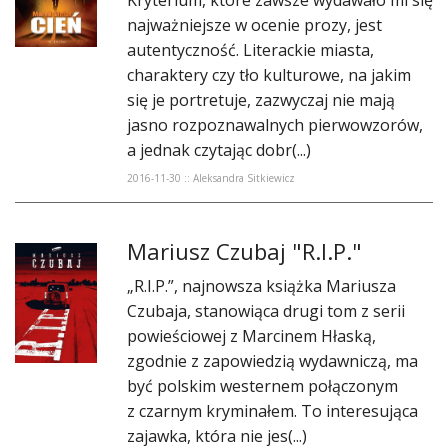
Kryterium, które zawsze wydawało mi się
najważniejsze w ocenie prozy, jest
autentyczność. Literackie miasta,
charaktery czy tło kulturowe, na jakim
się je portretuje, zazwyczaj nie mają
jasno rozpoznawalnych pierwowzorów,
a jednak czytając dobr(...)
2016-11-30 :: Aleksandra Sitkiewicz
Mariusz Czubaj "R.I.P."
„R.I.P.”, najnowsza książka Mariusza
Czubaja, stanowiąca drugi tom z serii
powieściowej z Marcinem Hłaską,
zgodnie z zapowiedzią wydawniczą, ma
być polskim westernem połączonym
z czarnym kryminałem. To interesująca
zajawka, która nie jes(...)