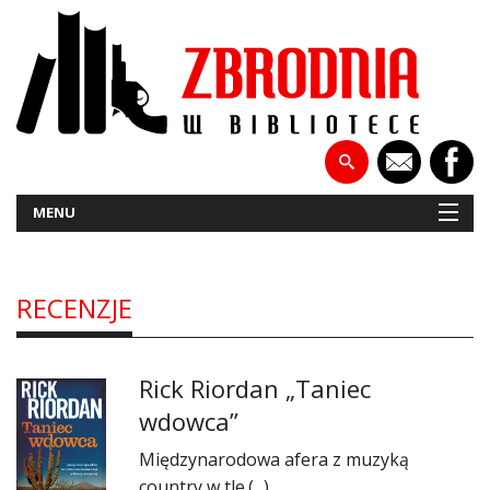
MENU
RECENZJE
NOWOŚCI
PATRONATY
Rick Riordan „Taniec
WYWIADY
wdowca”
RECENZJE
Międzynarodowa afera z muzyką
country w tle.(...)