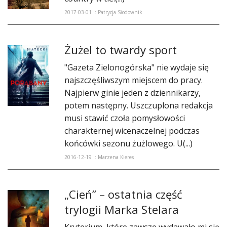
DO CZYTANIA
2017-03-01 :: Patrycja Słodownik
NA EKRANIE
Żużel to twardy sport
KONTAKT
"Gazeta Zielonogórska" nie wydaje się
najszczęśliwszym miejscem do pracy.
Najpierw ginie jeden z dziennikarzy,
potem następny. Uszczuplona redakcja
musi stawić czoła pomysłowości
charakternej wicenaczelnej podczas
końcówki sezonu żużlowego. U(...)
2016-12-19 :: Marzena Kieres
„Cień” – ostatnia część
trylogii Marka Stelara