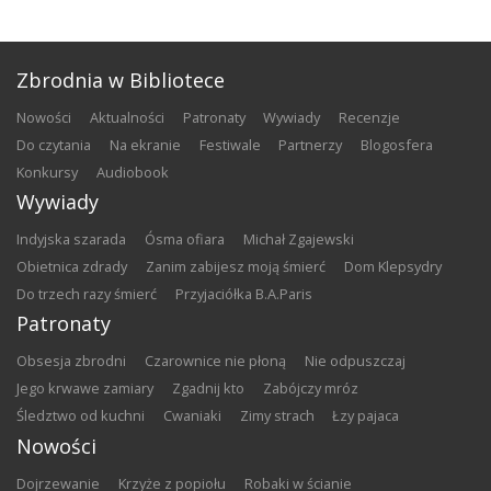
Zbrodnia w Bibliotece
nowości
aktualności
patronaty
wywiady
recenzje
do czytania
na ekranie
festiwale
partnerzy
blogosfera
konkursy
audiobook
Wywiady
Indyjska szarada
Ósma ofiara
Michał Zgajewski
Obietnica zdrady
Zanim zabijesz moją śmierć
Dom Klepsydry
Do trzech razy śmierć
Przyjaciółka B.A.Paris
Patronaty
Obsesja zbrodni
Czarownice nie płoną
Nie odpuszczaj
Jego krwawe zamiary
Zgadnij kto
Zabójczy mróz
Śledztwo od kuchni
Cwaniaki
Zimy strach
Łzy pajaca
Nowości
Dojrzewanie
Krzyże z popiołu
Robaki w ścianie