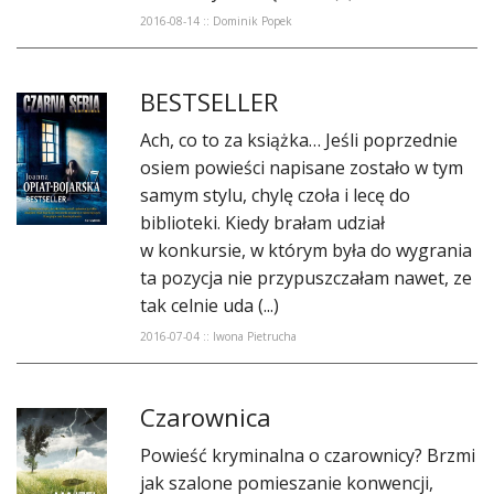
2016-08-14 :: Dominik Popek
BESTSELLER
Ach, co to za książka… Jeśli poprzednie
osiem powieści napisane zostało w tym
samym stylu, chylę czoła i lecę do
biblioteki. Kiedy brałam udział
w konkursie, w którym była do wygrania
ta pozycja nie przypuszczałam nawet, ze
tak celnie uda (...)
2016-07-04 :: Iwona Pietrucha
Czarownica
Powieść kryminalna o czarownicy? Brzmi
jak szalone pomieszanie konwencji,