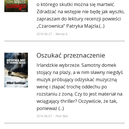
o którego skutki można się martwić.
Zdradzać na wstępie nie będę jak wyszło,
zapraszam do lektury recenzji powieści
„Czarownica” Patryka Majzla.(...)
2016-06-27 :: Wanda K.
Oszukać przeznaczenie
Irlandzkie wybrzeże. Samotny domek
stojący na plaży, a w nim sławny niegdyś
muzyk próbujący odzyskać muzyczną
wenę i złapać trochę oddechu po
rozstaniu z żoną. Czy to jest materiał na
wciągający thriller? Oczywiście, że tak,
ponieważ (...)
2016-06-07 :: Piotr Bolc