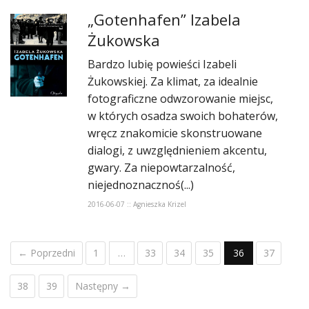
„Gotenhafen” Izabela
Żukowska
Bardzo lubię powieści Izabeli
Żukowskiej. Za klimat, za idealnie
fotograficzne odwzorowanie miejsc,
w których osadza swoich bohaterów,
wręcz znakomicie skonstruowane
dialogi, z uwzględnieniem akcentu,
gwary. Za niepowtarzalność,
niejednoznacznoś(...)
2016-06-07 :: Agnieszka Krizel
← Poprzedni
1
…
33
34
35
36
37
38
39
Następny →