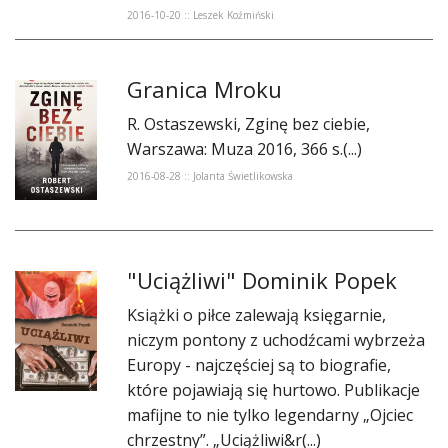
2016-10-20 :: Leszek Koźmiński
Granica Mroku
​R. Ostaszewski, Zginę bez ciebie,
Warszawa: Muza 2016, 366 s.(...)
2016-08-28 :: Jolanta Świetlikowska
"Uciążliwi" Dominik Popek
Książki o piłce zalewają księgarnie,
niczym pontony z uchodźcami wybrzeża
Europy - najczęściej są to biografie,
które pojawiają się hurtowo. Publikacje
mafijne to nie tylko legendarny „Ojciec
chrzestny”. „Uciążliwi&r(...)