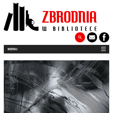
MENU
NOWOŚCI
PATRONATY
WYWIADY
RECENZJE