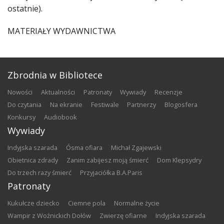
ostatnie).
MATERIAŁY WYDAWNICTWA
Zbrodnia w Bibliotece
nowości
aktualności
patronaty
wywiady
recenzje
do czytania
na ekranie
festiwale
partnerzy
blogosfera
konkursy
audiobook
Wywiady
Indyjska szarada
Ósma ofiara
Michał Zgajewski
Obietnica zdrady
Zanim zabijesz moją śmierć
Dom Klepsydry
Do trzech razy śmierć
Przyjaciółka B.A.Paris
Patronaty
Kukułcze dziecko
Ciemne pola
Normalne życie
Wampir z Woźnickich Dołów
Zwierzę ofiarne
Indyjska szarada