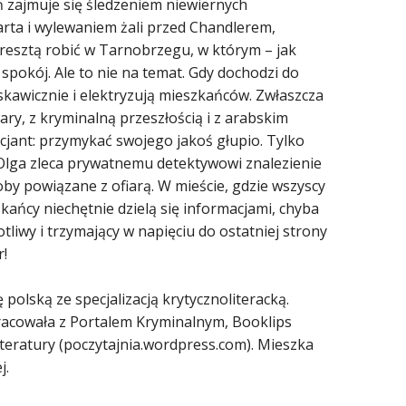
 zajmuje się śledzeniem niewiernych
ta i wylewaniem żali przed Chandlerem,
esztą robić w Tarnobrzegu, w którym – jak
spokój. Ale to nie na temat. Gdy dochodzi do
skawicznie i elektryzują mieszkańców. Zwłaszcza
ary, z kryminalną przeszłością i z arabskim
cjant: przymykać swojego jakoś głupio. Tylko
Olga zleca prywatnemu detektywowi znalezienie
by powiązane z ofiarą. W mieście, gdzie wszyscy
kańcy niechętnie dzielą się informacjami, chyba
iwy i trzymający w napięciu do ostatniej strony
r!
 polską ze specjalizacją krytycznoliteracką.
pracowała z Portalem Kryminalnym, Booklips
iteratury (poczytajnia.wordpress.com). Mieszka
j.