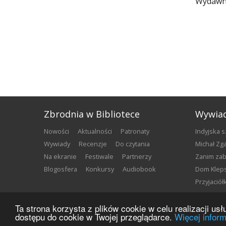
Wydawni
Zbrodnia w Bibliotece
Wywia
nowości
aktualności
patronaty
Indyjska 
wywiady
recenzje
do czytania
Michał Z
na ekranie
festiwale
partnerzy
Zanim za
blogosfera
konkursy
audiobook
Dom Klep
Przyjació
Ta strona korzysta z plików cookie w celu realizacji u
Copyright ©
2026
Zbrodnia w Bibliotece
dostępu do cookie w Twojej przeglądarce.
Więcej inform