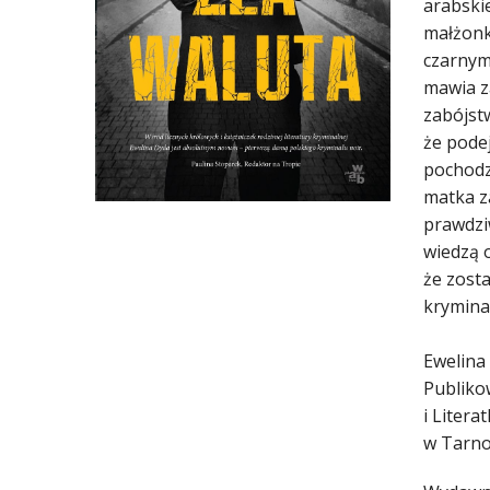
arabski
małżonk
czarnym
mawia za
zabójstw
że podej
pochodz
matka z
prawdzi
wiedzą o
że zost
kryminał
Ewelina 
Publiko
i Litera
w Tarno