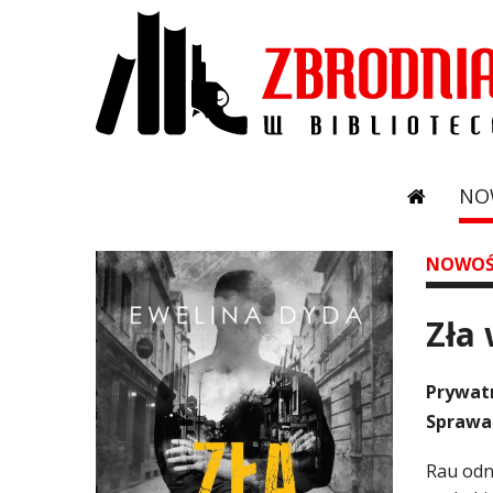
NO
NOWOŚ
Zła 
Prywatn
Sprawa 
Rau odn