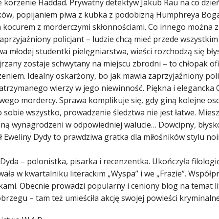
e korzenie Haddad. Prywatny detektyw Jakub Rau na co dzień
ów, popijaniem piwa z kubka z podobizną Humphreya Bogar
 kocurem z morderczymi skłonnościami. Co innego można zr
przyjaźniony policjant – ludzie chcą mieć przede wszystkim 
a młodej studentki pielęgniarstwa, wieści rozchodzą się bły
rzany zostaje schwytany na miejscu zbrodni – to chłopak ofi
eniem. Idealny oskarżony, bo jak mawia zaprzyjaźniony poli
atrzymanego wierzy w jego niewinność. Piękna i elegancka 
wego mordercy. Sprawa komplikuje się, gdy giną kolejne oso
 sobie wszystko, prowadzenie śledztwa nie jest łatwe. Miesz
aną wynagrodzeni w odpowiedniej walucie… Dowcipny, błyskotl
 Eweliny Dydy to prawdziwa gratka dla miłośników stylu noi
Dyda – polonistka, pisarka i recenzentka. Ukończyła filologię
wała w kwartalniku literackim „Wyspa” i we „Frazie”. Współ
tkami. Obecnie prowadzi popularny i ceniony blog na temat l
brzegu – tam też umieściła akcję swojej powieści kryminalne