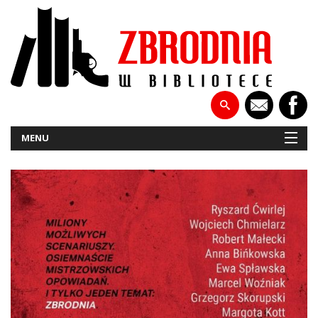
MENU
NOWOŚCI
PATRONATY
WYWIADY
RECENZJE