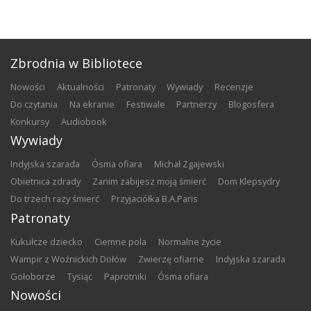
Zbrodnia w Bibliotece
nowości
aktualności
patronaty
wywiady
recenzje
do czytania
na ekranie
festiwale
partnerzy
blogosfera
konkursy
audiobook
Wywiady
Indyjska szarada
Ósma ofiara
Michał Zgajewski
Obietnica zdrady
Zanim zabijesz moją śmierć
Dom Klepsydry
Do trzech razy śmierć
Przyjaciółka B.A.Paris
Patronaty
Kukułcze dziecko
Ciemne pola
Normalne życie
Wampir z Woźnickich Dołów
Zwierzę ofiarne
Indyjska szarada
Gołoborze
Tysiąc
Paprotniki
Ósma ofiara
Nowości