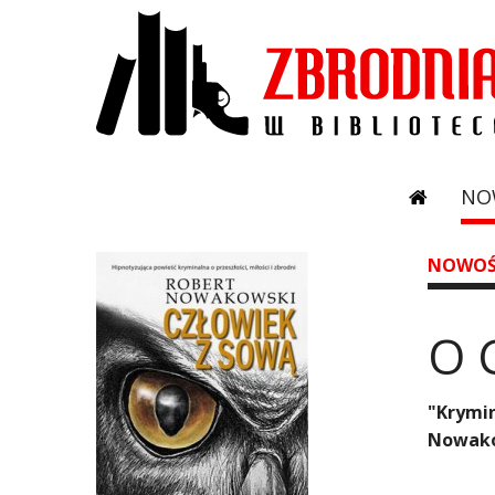
NO
NOWOŚ
O 
"Krymin
Nowakow