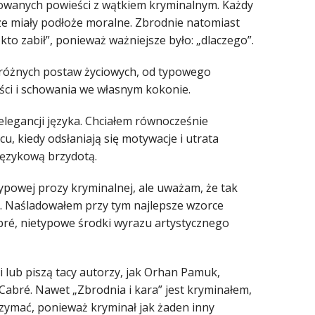
kowanych powieści z wątkiem kryminalnym. Każdy
e miały podłoże moralne. Zbrodnie natomiast
kto zabił”, ponieważ ważniejsze było: „dlaczego”.
 różnych postaw życiowych, od typowego
ści i schowania we własnym kokonie.
legancji języka. Chciałem równocześnie
cu, kiedy odsłaniają się motywacje i utrata
językową brzydotą.
ypowej prozy kryminalnej, ale uważam, że tak
ła. Naśladowałem przy tym najlepsze wzorce
bré, nietypowe środki wyrazu artystycznego
i lub piszą tacy autorzy, jak Orhan Pamuk,
abré. Nawet „Zbrodnia i kara” jest kryminałem,
trzymać, ponieważ kryminał jak żaden inny