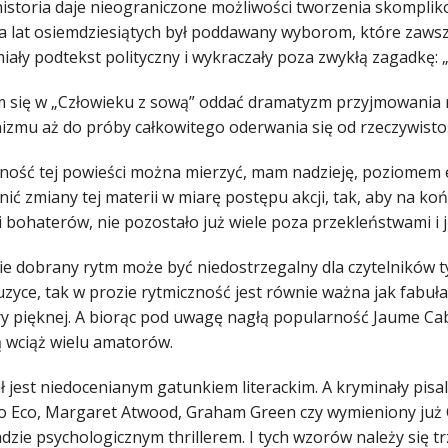
historia daje nieograniczone możliwości tworzenia skompli
a lat osiemdziesiątych był poddawany wyborom, które zawsz
iały podtekst polityczny i wykraczały poza zwykłą zagadkę: „
m się w „Człowieku z sową” oddać dramatyzm przyjmowania
izmu aż do próby całkowitego oderwania się od rzeczywisto
jność tej powieści można mierzyć, mam nadzieję, poziomem e
ić zmiany tej materii w miarę postępu akcji, tak, aby na koń
i bohaterów, nie pozostało już wiele poza przekleństwami i 
ie dobrany rytm może być niedostrzegalny dla czytelników t
uzyce, tak w prozie rytmiczność jest równie ważna jak fabu
ury pięknej. A biorąc pod uwagę nagłą popularność Jaume Ca
ą wciąż wielu amatorów.
 jest niedocenianym gatunkiem literackim. A kryminały pisal
 Eco, Margaret Atwood, Graham Green czy wymieniony już C
dzie psychologicznym thrillerem. I tych wzorów należy się 