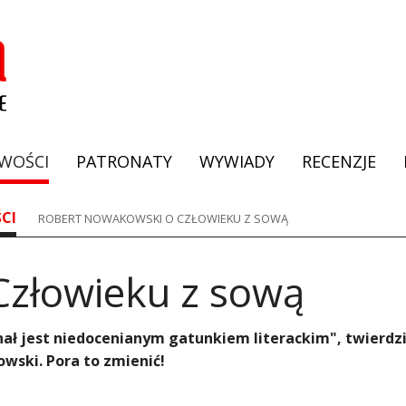
WOŚCI
PATRONATY
WYWIADY
RECENZJE
CI
ROBERT NOWAKOWSKI O CZŁOWIEKU Z SOWĄ
Człowieku z sową
ał jest niedocenianym gatunkiem literackim", twierdzi
ski. Pora to zmienić!