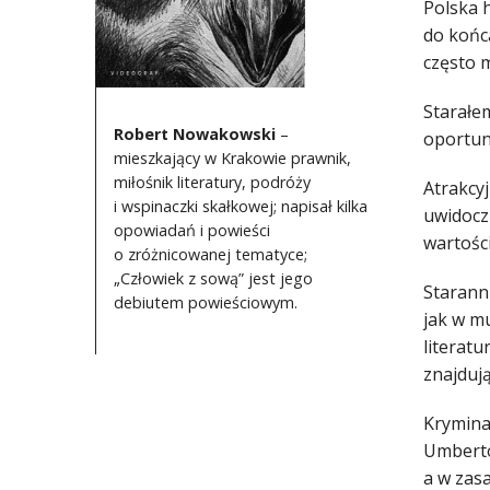
Polska 
do końc
często m
Starałe
Robert Nowakowski
–
oportun
mieszkający w Krakowie prawnik,
miłośnik literatury, podróży
Atrakcy
i wspinaczki skałkowej; napisał kilka
uwidoczn
opowiadań i powieści
wartośc
o zróżnicowanej tematyce;
„Człowiek z sową” jest jego
Starann
debiutem powieściowym.
jak w m
literat
znajduj
Kryminał
Umberto
a w zasa