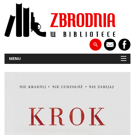
MENU
NOWOŚCI
PATRONATY
WYWIADY
RECENZJE