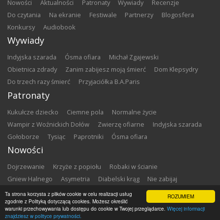
nowości
aktualności
patronaty
wywiady
recenzje
do czytania
na ekranie
festiwale
partnerzy
blogosfera
konkursy
audiobook
Wywiady
Indyjska szarada
Ósma ofiara
Michał Zgajewski
Obietnica zdrady
Zanim zabijesz moją śmierć
Dom Klepsydry
Do trzech razy śmierć
Przyjaciółka B.A.Paris
Patronaty
Kukułcze dziecko
Ciemne pola
Normalne życie
Wampir z Woźnickich Dołów
Zwierzę ofiarne
Indyjska szarada
Gołoborze
Tysiąc
Paprotniki
Ósma ofiara
Nowości
Dojrzewanie
Krzyże z popiołu
Robaki w ścianie
Gniew Halnego
Asymetria
Diabelski krąg
Nie zabijaj
Dowody zbrodni
Zemsta
Matki chrzestne
Ta strona korzysta z plików cookie w celu realizacji usług
ROZUMIEM
zgodnie z Polityką dotyczącą cookies. Możesz określić
warunki przechowywania lub dostępu do cookie w Twojej przeglądarce.
Więcej informacji
Copyright ©
2026
Zbrodnia w Bibliotece
znajdziesz w polityce prywatności.