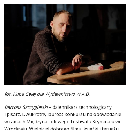
fot. Kuba Celej dla Wydawnictwo W.A.B.
Bartosz Szczygielski
– dziennikarz technologiczny
i pisarz. Dwukrotny laureat konkursu na opowiadanie
w ramach Międzynarodowego Festiwalu Kryminału we
Wrocławiu. Wielbiciel dobrego filmu, książki i tatuażu.