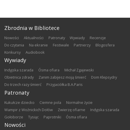
Zbrodnia w Bibliotece
nowości
aktualności
patronaty
wywiady
recenzje
do czytania
na ekranie
festiwale
partnerzy
blogosfera
konkursy
audiobook
Wywiady
Indyjska szarada
Ósma ofiara
Michał Zgajewski
Obietnica zdrady
Zanim zabijesz moją śmierć
Dom Klepsydry
Do trzech razy śmierć
Przyjaciółka B.A.Paris
Patronaty
Kukułcze dziecko
Ciemne pola
Normalne życie
Wampir z Woźnickich Dołów
Zwierzę ofiarne
Indyjska szarada
Gołoborze
Tysiąc
Paprotniki
Ósma ofiara
Nowości