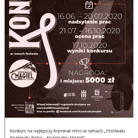
DO CZYTANIA
NA EKRANIE
KONTAKT
Konkurs na najlepszy kryminał retro w ramach „Festiwalu
Kryminału Retro - Kryminalny Magiel”