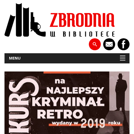
MENU
NOWOŚCI
PATRONATY
WYWIADY
RECENZJE