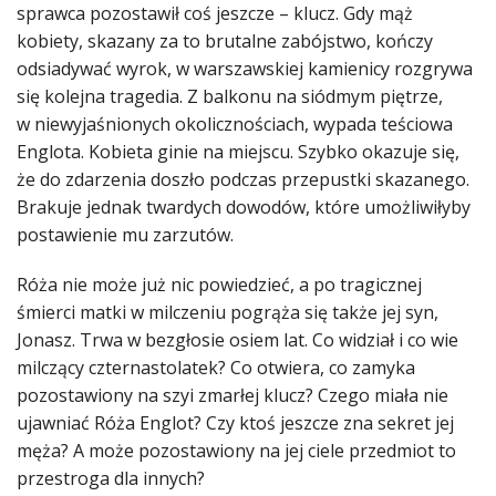
sprawca pozostawił coś jeszcze –
klucz. Gdy mąż
kobiety, skazany za to brutalne zabójstwo, kończy
odsiadywać wyrok, w warszawskiej kamienicy rozgrywa
się kolejna tragedia. Z balkonu na siódmym piętrze,
w niewyjaśnionych okolicznościach, wypada teściowa
Englota. Kobieta ginie na miejscu. Szybko okazuje się,
że do zdarzenia doszło podczas przepustki skazanego.
Brakuje jednak twardych dowodów, które umożliwiłyby
postawienie mu zarzutów.
Róża nie może już nic powiedzieć, a po tragicznej
śmierci matki w milczeniu pogrąża się także jej syn,
Jonasz. Trwa w bezgłosie osiem lat. Co widział i co wie
milczący czternastolatek? Co otwiera, co zamyka
pozostawiony na szyi zmarłej klucz? Czego miała nie
ujawniać Róża Englot? Czy ktoś jeszcze zna sekret jej
męża? A może pozostawiony na jej ciele przedmiot to
przestroga dla innych?