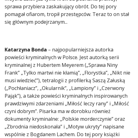
sprawa przybiera zaskakujący obrót. Do tej pory
pomagał ofiarom, tropił przestępców. Teraz to on stał
się głównym podejrzanym...
Katarzyna Bonda
– najpopularniejsza autorka
powieści kryminalnych w Polsce. Jest autorką serii
kryminalnej z Hubertem Meyerem („Sprawa Niny
Frank” „Tylko martwi nie kłamią”, „Florystka”, „Nikt nie
musi wiedzieć”), tetralogii z profilerką Saszą Załuską
(„Pochłaniacz”, „Okularnik”, „Lampiony” i „Czerwony
Pająk”), a także powieści kryminalnych inspirowanych
prawdziwymi zdarzeniami „Miłość leczy rany” i „Miłość
czyni dobrym”. Pisarka ma w dorobku również
dokumenty kryminalne: „Polskie morderczynie” oraz
„Zbrodnia niedoskonała” i „Motyw ukryty” napisane
wspólnie z Bogdanem Lachem. Do tej pory książki