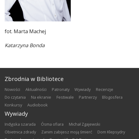
fot. Marta Machej
Katarzyna Bonda
Zbrodnia w Bibliotece
nowości
aktualności
patronaty
wywiady
recenzje
do czytania
na ekranie
festiwale
partnerzy
blogosfera
konkursy
audiobook
Wywiady
Indyjska szarada
Ósma ofiara
Michał Zgajewski
Obietnica zdrady
Zanim zabijesz moją śmierć
Dom Klepsydry