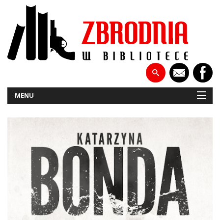
MENU
NOWOŚCI
PATRONATY
WYWIADY
RECENZJE