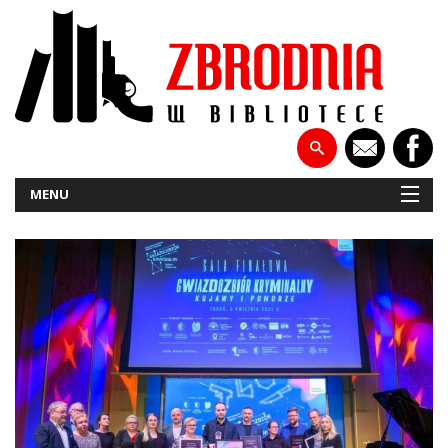
MENU
NOWOŚCI
PATRONATY
WYWIADY
RECENZJE