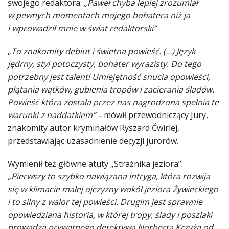
swojego redaktora:
„Paweł chyba lepiej zrozumiał
w pewnych momentach mojego bohatera niż ja
i wprowadził mnie w świat redaktorski”
„
To znakomity debiut i świetna powieść. (…) Język
jędrny, styl potoczysty, bohater wyrazisty. Do tego
potrzebny jest talent! Umiejętność snucia opowieści,
plątania wątków, gubienia tropów i zacierania śladów.
Powieść która została przez nas nagrodzona spełnia te
warunki z naddatkiem” –
mówił przewodniczący Jury,
znakomity autor kryminałów Ryszard Ćwirlej,
przedstawiając uzasadnienie decyzji jurorów.
Wymienił też główne atuty „Strażnika jeziora”:
„Pierwszy to szybko nawiązana intryga, która rozwija
się w klimacie małej ojczyzny wokół jeziora Żywieckiego
i to silny z walor tej powieści. Drugim jest sprawnie
opowiedziana historia, w której tropy, ślady i poszlaki
prowadzą prywatnego detektywa Norberta Krzyża od