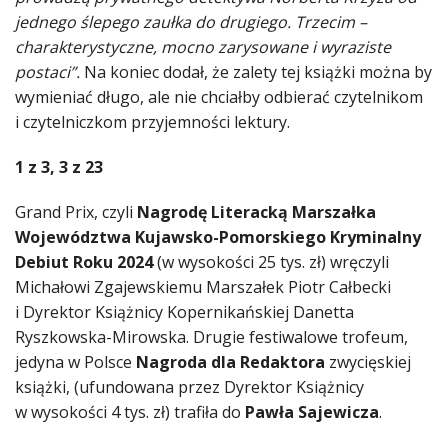
jednego ślepego zaułka do drugiego. Trzecim –
charakterystyczne, mocno zarysowane i wyraziste
postaci”.
Na koniec dodał, że zalety tej książki można by
wymieniać długo, ale nie chciałby odbierać czytelnikom
i czytelniczkom przyjemności lektury.
1 z 3, 3 z 23
Grand Prix, czyli
Nagrodę Literacką Marszałka
Województwa Kujawsko-Pomorskiego Kryminalny
Debiut Roku 2024
(w wysokości 25 tys. zł) wręczyli
Michałowi Zgajewskiemu Marszałek Piotr Całbecki
i Dyrektor Książnicy Kopernikańskiej Danetta
Ryszkowska-Mirowska. Drugie festiwalowe trofeum,
jedyna w Polsce
Nagroda dla Redaktora
zwycięskiej
książki, (ufundowana przez Dyrektor Książnicy
w wysokości 4 tys. zł) trafiła do
Pawła Sajewicza
.