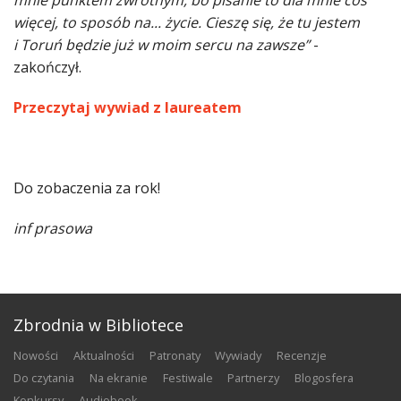
mnie punktem zwrotnym, bo pisanie to dla mnie coś
więcej, to sposób na... życie. Cieszę się, że tu jestem
i Toruń będzie już w moim sercu na zawsze”
-
zakończył.
Przeczytaj wywiad z laureatem
Do zobaczenia za rok!
inf prasowa
Zbrodnia w Bibliotece
nowości
aktualności
patronaty
wywiady
recenzje
do czytania
na ekranie
festiwale
partnerzy
blogosfera
konkursy
audiobook