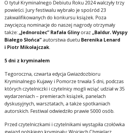
O tytuł Kryminalnego Debiutu Roku 2024 walczyły trzy
powieści. Jury festiwalu wybrało je spośród 23
zakwalifikowanych do konkursu książek. Poza
zwycięzcą nominacje do naszej nagrody otrzymały
także:
„Jednorożec” Rafała Gliny
oraz
„Baldur. Wyspy
Białego Słońca”
autorstwa duetu
Berenika Lenard
i Piotr Mikołajczak
.
5 dni z kryminałem
Tegoroczna, czwarta edycja Gwiazdozbioru
Kryminalnego Kujawy i Pomorze trwała 5 dni, podczas
których czytelniczki i czytelnicy mogli wziąć udział w 35
wydarzeniach – premierach książek, panelach
dyskusyjnych, warsztatach, a także spotkaniach
autorskich. Festiwal odwiedziło prawie 5000 osób.
Przed czytelniczkami i czytelnikami wystąpiła czołówka
gwiazd polskiego kryminału: Wojciech Chmielarz,