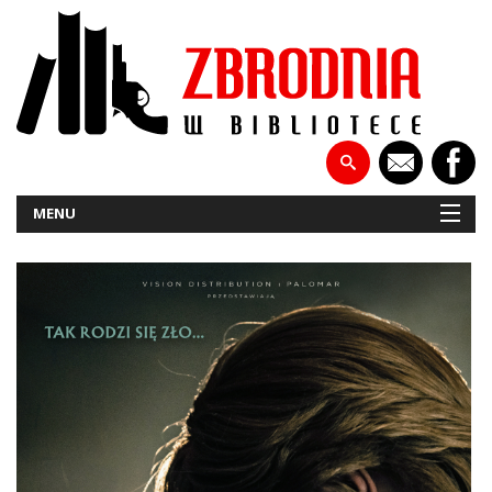
MENU
NOWOŚCI
PATRONATY
WYWIADY
RECENZJE