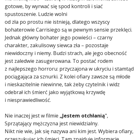
gotowe, by wyrwać się spod kontroli i siać
spustoszenie. Ludzie wolni
od zła po prostu nie istnieją, dlatego wszyscy
bohaterowie Carrisiego są w pewnym sensie przeklęci.
Jednak główny bohater jego powieści – czarny
charakter, zakulisowy siewca zła – pozostaje
niewidoczny i niemy. Budzi strach, ale jego obecność
jest zaledwie zasugerowana. To postać rodem
z najlepszego horroru: przyczajona w ukryciu i stamtąd
pociągająca za sznurki. Z kolei ofiary zawsze są młode
i nieskazitelnie niewinne, tak żeby czytelnik i widz
odebrał ich śmierć jako wyjątkową krzywdę
i niesprawiedliwość.
Nie inaczej jest w filmie
„Jestem otchłanią
",
Sprzątający mężczyzna jest niewidzialny.
Nikt nie wie, jak się nazywa ani kim jest. Wybiera ofiary,
przeszukując ich śmieci. Tam znajduje informacje,