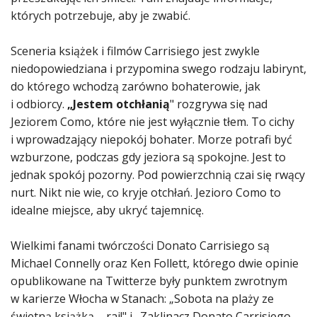
których potrzebuje, aby je zwabić.
Sceneria książek i filmów Carrisiego jest zwykle
niedopowiedziana i przypomina swego rodzaju labirynt,
do którego wchodzą zarówno bohaterowie, jak
i odbiorcy.
„Jestem otchłanią
" rozgrywa się nad
Jeziorem Como, które nie jest wyłącznie tłem. To cichy
i wprowadzający niepokój bohater. Morze potrafi być
wzburzone, podczas gdy jeziora są spokojne. Jest to
jednak spokój pozorny. Pod powierzchnią czai się rwący
nurt. Nikt nie wie, co kryje otchłań. Jezioro Como to
idealne miejsce, aby ukryć tajemnicę.
Wielkimi fanami twórczości Donato Carrisiego są
Michael Connelly oraz Ken Follett, którego dwie opinie
opublikowane na Twitterze były punktem zwrotnym
w karierze Włocha w Stanach: „Sobota na plaży ze
świetną książką – raj!" i „Zaklinacz Donato Carrisiego –