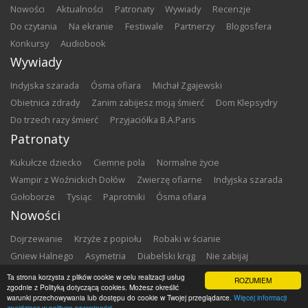
nowości
aktualności
patronaty
wywiady
recenzje
do czytania
na ekranie
festiwale
partnerzy
blogosfera
konkursy
audiobook
Wywiady
Indyjska szarada
Ósma ofiara
Michał Zgajewski
Obietnica zdrady
Zanim zabijesz moją śmierć
Dom Klepsydry
Do trzech razy śmierć
Przyjaciółka B.A.Paris
Patronaty
Kukułcze dziecko
Ciemne pola
Normalne życie
Wampir z Woźnickich Dołów
Zwierzę ofiarne
Indyjska szarada
Gołoborze
Tysiąc
Paprotniki
Ósma ofiara
Nowości
Dojrzewanie
Krzyże z popiołu
Robaki w ścianie
Gniew Halnego
Asymetria
Diabelski krąg
Nie zabijaj
Dowody zbrodni
Zemsta
Matki chrzestne
Ta strona korzysta z plików cookie w celu realizacji usług
ROZUMIEM
zgodnie z Polityką dotyczącą cookies. Możesz określić
warunki przechowywania lub dostępu do cookie w Twojej przeglądarce.
Więcej informacji
Copyright ©
2026
Zbrodnia w Bibliotece
znajdziesz w polityce prywatności.