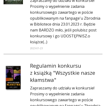
Zapraszamy do udziału w konkursie!
DO CZYTANIA
Prosimy o wypełnienie zadania
konkursowego zawartego w poście
NA EKRANIE
opublikowanym na fanpage'u Zbrodnia
KONTAKT
w Bibliotece dnia 23.01.2023 r. Będzie
nam BARDZO miło, jeśli polubisz post
konkursowy i go UDOSTĘPNISZ.o
książce(...)
2023-01-23
Regulamin konkursu
z książką "Wszystkie nasze
kłamstwa"
Zapraszamy do udziału w konkursie!
Prosimy o wypełnienie zadania
konkursowego zawartego w poście
opublikowanym na fanpage'u Zbrodnia