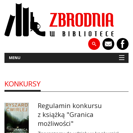
MENU
KONKURSY
NOWOŚCI
PATRONATY
Regulamin konkursu
WYWIADY
z książką "Granica
możliwości"
RECENZJE