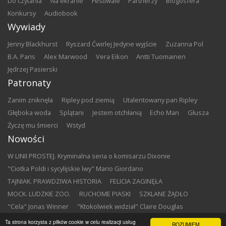
do czytania
na ekranie
festiwale
partnerzy
blogosfera
konkursy
audiobook
Wywiady
Jenny Blackhurst
Ryszard Ćwirlej Jedyne wyjście
Zuzanna Pol
B.A. Paris
Alex Marwood
Vera Eikon
Antti Tuomainen
Jędrzej Pasierski
Patronaty
Zanim zniknęła
Ripley pod ziemią
Utalentowany pan Ripley
Głęboka woda
Splątani
Jestem otchłanią
Echo Man
Głusza
Życzę mu śmierci
Wstyd
Nowości
W LINII PROSTEJ. Kryminalna seria o komisarzu Dixonie
"Ciotka Poldi i sycylijskie lwy" Mario Giordano
TAJNIAK. PRAWDZIWA HISTORIA
FELICIA ZAGINĘŁA
MOCK. LUDZKIE ZOO.
RUCHOME PIASKI
SZKLANE ŻĄDŁO
"Cela" Jonas Winner
"Ktokolwiek widział" Claire Douglas
"Komu bije dzwon" Historyczna gra miejska dla rodzin i przyjaciół
Ta strona korzysta z plików cookie w celu realizacji usług
ROZUMIEM