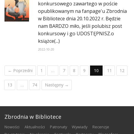
konkursowego zawartego w poście
opublikowanym na fanpage'u Zbrodnia
w Bibliotece dnia 20.10.2022 r. Będzie
nam BARDZO miło, jeśli polubisz post
konkursowy i go UDOSTĘPNISZ.o
książce(...)
2022-10-20
← Poprzedni
1
…
7
8
9
10
11
12
13
…
74
Następny →
Zbrodnia w Bibliotece
nowości
aktualności
patronaty
wywiady
recenzje