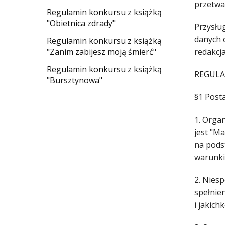
przetwa
Regulamin konkursu z książką
"Obietnica zdrady"
Przysłu
danych 
Regulamin konkursu z książką
"Zanim zabijesz moją śmierć"
redakcj
Regulamin konkursu z książką
REGUL
"Bursztynowa"
§1 Post
1. Orga
jest "Ma
na pods
warunki
2. Nies
spełnie
i jakic