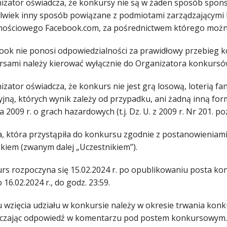
nizator oświadcza, że konkursy nie są w żaden sposób spon
olwiek inny sposób powiązane z podmiotami zarządzającymi l
nościowego Facebook.com, za pośrednictwem którego można
book nie ponosi odpowiedzialności za prawidłowy przebieg 
rsami należy kierować wyłącznie do Organizatora konkursó
izator oświadcza, że konkurs nie jest grą losową, loterią 
jną, których wynik zależy od przypadku, ani żadną inną form
a 2009 r. o grach hazardowych (t.j. Dz. U. z 2009 r. Nr 201. po
a, która przystąpiła do konkursu zgodnie z postanowieniami 
ikiem (zwanym dalej „Uczestnikiem”).
urs rozpoczyna się 15.02.2024 r. po opublikowaniu posta k
o 16.02.2024 r., do godz. 23:59.
lu wzięcia udziału w konkursie należy w okresie trwania k
czając odpowiedź w komentarzu pod postem konkursowym. 