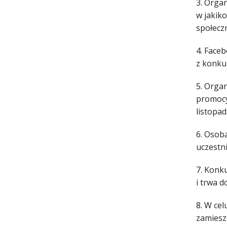
3. Orga
w jakik
społecz
4. Face
z konku
5. Organ
promocy
listopad
6. Osob
uczestn
7. Konk
i trwa d
8. W ce
zamiesz