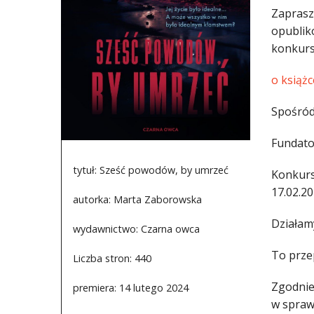
Zaprasz
opublik
konkurs
o książc
Spośród
Fundato
tytuł: Sześć powodów, by umrzeć
Konkurs
17.02.20
autorka: Marta Zaborowska
Działam
wydawnictwo: Czarna owca
To prze
Liczba stron: 440
Zgodnie 
premiera: 14 lutego 2024
w spraw