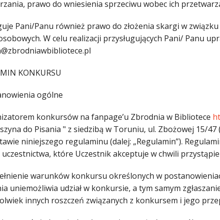
rzania, prawo do wniesienia sprzeciwu wobec ich przetwarz
guje Pani/Panu również prawo do złożenia skargi w związku
osobowych. W celu realizacji przysługujących Pani/ Panu up
a@zbrodniawbibliotece.pl
AMIN KONKURSU
anowienia ogólne
nizatorem konkursów na fanpage’u Zbrodnia w Bibliotece
h
szyna do Pisania " z siedzibą w Toruniu, ul. Zbożowej 15/47
tawie niniejszego regulaminu (dalej: „Regulamin”). Regulami
 uczestnictwa, które Uczestnik akceptuje w chwili przystąpi
pełnienie warunków konkursu określonych w postanowienia
nia uniemożliwia udział w konkursie, a tym samym zgłaszan
hkolwiek innych roszczeń związanych z konkursem i jego pr