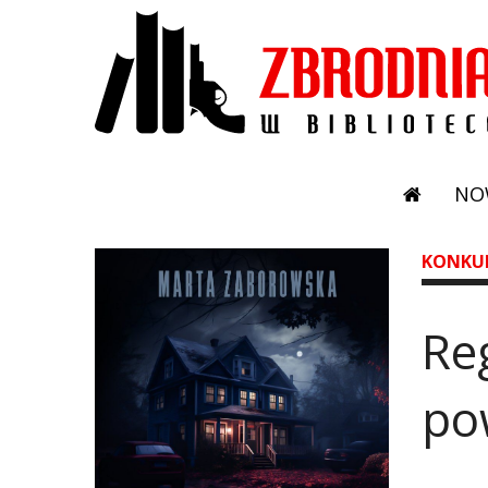
NO
KONKU
Re
po