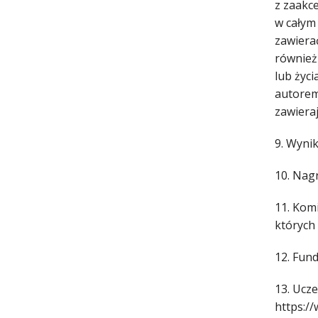
z zaakc
w całym
zawiera
również
lub życi
autorem
zawieraj
9. Wynik
10. Nag
11. Kom
których
12. Fun
13. Ucz
https:/