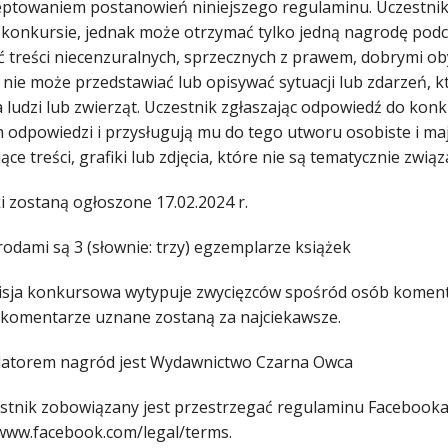
eptowaniem postanowień niniejszego regulaminu. Uczestnik 
 konkursie, jednak może otrzymać tylko jedną nagrodę pod
ć treści niecenzuralnych, sprzecznych z prawem, dobrymi oby
 nie może przedstawiać lub opisywać sytuacji lub zdarzeń,
a ludzi lub zwierząt. Uczestnik zgłaszając odpowiedź do kon
 odpowiedzi i przysługują mu do tego utworu osobiste i ma
ące treści, grafiki lub zdjęcia, które nie są tematycznie z
i zostaną ogłoszone 17.02.2024 r.
rodami są 3 (słownie: trzy) egzemplarze książek
isja konkursowa wytypuje zwycięzców spośród osób komentu
 komentarze uznane zostaną za najciekawsze.
datorem nagród jest Wydawnictwo Czarna Owca
estnik zobowiązany jest przestrzegać regulaminu Facebooka
/www.facebook.com/legal/terms.