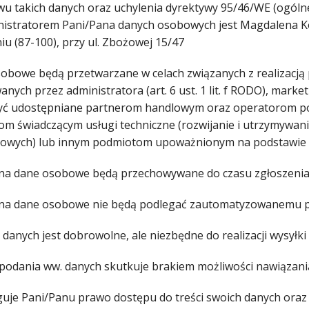
wu takich danych oraz uchylenia dyrektywy 95/46/WE (ogóln
nistratorem Pani/Pana danych osobowych jest Magdalena Ko
iu (87-100), przy ul. Zbożowej 15/47
obowe będą przetwarzane w celach związanych z realizacją
anych przez administratora (art. 6 ust. 1 lit. f RODO), ma
ć udostępniane partnerom handlowym oraz operatorom poczt
om świadczącym usługi techniczne (rozwijanie i utrzymywa
towych) lub innym podmiotom upoważnionym na podstawie 
na dane osobowe będą przechowywane do czasu zgłoszenia s
na dane osobowe nie będą podlegać zautomatyzowanemu pod
danych jest dobrowolne, ale niezbędne do realizacji wysyłki
epodania ww. danych skutkuje brakiem możliwości nawiązani
guje Pani/Panu prawo dostępu do treści swoich danych oraz 