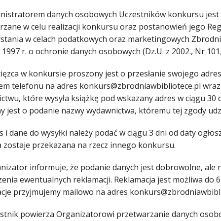
inistratorem danych osobowych Uczestników konkursu jest
rzane w celu realizacji konkursu oraz postanowień jego Re
stania w celach podatkowych oraz marketingowych Zbrodni w
 1997 r. o ochronie danych osobowych (Dz.U. z 2002., Nr 101,
cięzca w konkursie proszony jest o przesłanie swojego adr
em telefonu na adres konkurs@zbrodniawbibliotece.pl wraz
ctwu, które wysyła książkę pod wskazany adres w ciągu 30 
y jest o podanie nazwy wydawnictwa, któremu tej zgody udzi
s i dane do wysyłki należy podać w ciągu 3 dni od daty ogłos
 zostaje przekazana na rzecz innego konkursu.
anizator informuje, że podanie danych jest dobrowolne, ale
zenia ewentualnych reklamacji. Reklamacja jest możliwa do 
cje przyjmujemy mailowo na adres konkurs@zbrodniawbibli
estnik powierza Organizatorowi przetwarzanie danych osobo