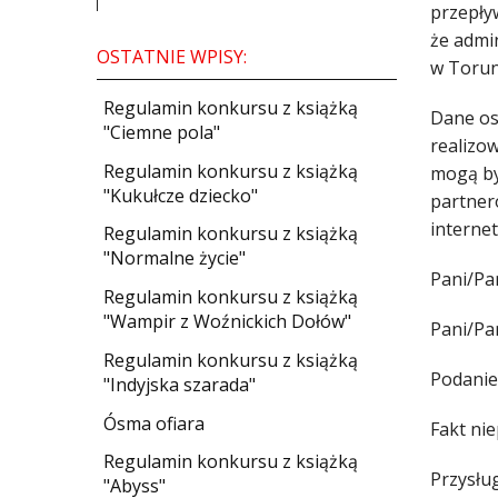
przepły
że admi
OSTATNIE WPISY:
w Torun
Regulamin konkursu z książką
Dane os
"Ciemne pola"
realizow
Regulamin konkursu z książką
mogą by
"Kukułcze dziecko"
partner
interne
Regulamin konkursu z książką
"Normalne życie"
Pani/Pa
Regulamin konkursu z książką
"Wampir z Woźnickich Dołów"
Pani/Pa
Regulamin konkursu z książką
Podanie 
"Indyjska szarada"
Ósma ofiara
Fakt ni
Regulamin konkursu z książką
Przysłu
"Abyss"