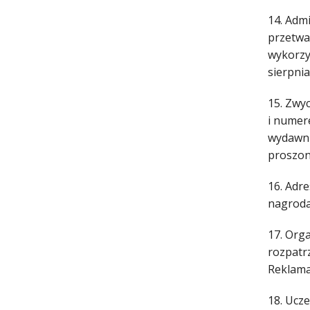
14. Adm
przetwa
wykorzy
sierpnia
15. Zwy
i numer
wydawni
proszon
16. Adre
nagroda
17. Org
rozpatr
Reklama
18. Ucz