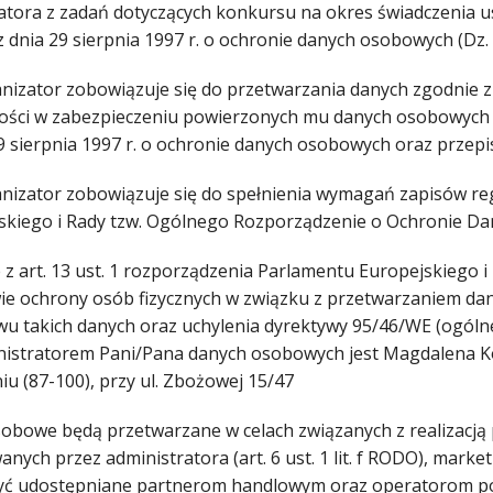
tora z zadań dotyczących konkursu na okres świadczenia usł
 dnia 29 sierpnia 1997 r. o ochronie danych osobowych (Dz. U
anizator zobowiązuje się do przetwarzania danych zgodnie
ości w zabezpieczeniu powierzonych mu danych osobowych zg
29 sierpnia 1997 r. o ochronie danych osobowych oraz prze
anizator zobowiązuje się do spełnienia wymagań zapisów re
skiego i Rady tzw. Ogólnego Rozporządzenie o Ochronie Da
z art. 13 ust. 1 rozporządzenia Parlamentu Europejskiego i 
ie ochrony osób fizycznych w związku z przetwarzaniem d
wu takich danych oraz uchylenia dyrektywy 95/46/WE (ogóln
nistratorem Pani/Pana danych osobowych jest Magdalena Ko
iu (87-100), przy ul. Zbożowej 15/47
obowe będą przetwarzane w celach związanych z realizacją
anych przez administratora (art. 6 ust. 1 lit. f RODO), ma
ć udostępniane partnerom handlowym oraz operatorom poczt