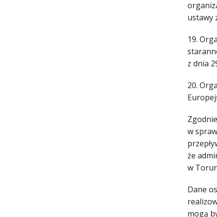
organiza
ustawy z
19. Org
starann
z dnia 
20. Org
Europej
Zgodnie 
w spraw
przepły
że admi
w Torun
Dane os
realizow
mogą by