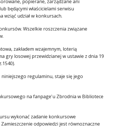
sorowane, popierane, zarządzane ani
ub będącymi właścicielami serwisu
 wziąć udział w konkursach.
konkursów. Wszelkie roszczenia związane
w.
fantowa, zakładem wzajemnym, loterią
a gry losowej przewidzianej w ustawie z dnia 19
z.1540).
niniejszego regulaminu, staje się jego
onkursowego na fanpage'u Zbrodnia w Bibliotece
onkursu wykonać zadanie konkursowe
Zamieszczenie odpowiedzi jest równoznaczne