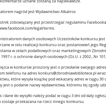
 komentarze uznane zostaną za najciekawsze.
datorem nagród jest Wydawnictwo Albatros
estnik zobowiązany jest przestrzegać regulaminu Facebooka
/www.facebook.com/legal/terms.
inistratorem danych osobowych Uczestników konkursu jest
rzane w celu realizacji konkursu oraz postanowień jego Re
stania w celach podatkowych oraz marketingowych Zbrodni w
 1997 r. o ochronie danych osobowych (Dz.U. z 2002., Nr 101,
cięzca w konkursie proszony jest o przesłanie swojego adr
em telefonu na adres konkurs@zbrodniawbibliotece.pl wraz
ctwu, które wysyła książkę pod wskazany adres w ciągu 30 
y jest o podanie nazwy wydawnictwa, któremu tej zgody udzi
s i dane do wysyłki należy podać w ciągu 3 dni od daty ogłos
 zostaje przekazana na rzecz innego konkursu.