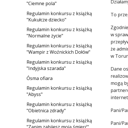
Działam
"Ciemne pola"
Regulamin konkursu z książką
To prze
"Kukułcze dziecko"
Zgodnie 
Regulamin konkursu z książką
w spraw
"Normalne życie"
przepły
Regulamin konkursu z książką
że admi
"Wampir z Woźnickich Dołów"
w Torun
Regulamin konkursu z książką
"Indyjska szarada"
Dane os
realizow
Ósma ofiara
mogą by
Regulamin konkursu z książką
partner
"Abyss"
interne
Regulamin konkursu z książką
Pani/Pa
"Obietnica zdrady"
Regulamin konkursu z książką
Pani/Pa
"Zanim zabijesz moją śmierć"