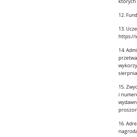
których
12. Fun
13. Ucz
https:/
14. Adm
przetwa
wykorzy
sierpnia
15. Zwy
i numer
wydawni
proszon
16. Adre
nagroda