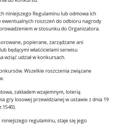
enia do konkursu.
ch niniejszego Regulaminu lub odmowa ich
ie ewentualnych roszczeń do odbioru nagrody
zeprowadzeniem w stosunku do Organizatora.
sorowane, popierane, zarządzane ani
ub będącymi właścicielami serwisu
 wziąć udział w konkursach.
konkursów. Wszelkie roszczenia związane
w.
fantowa, zakładem wzajemnym, loterią
a gry losowej przewidzianej w ustawie z dnia 19
z.1540).
niniejszego regulaminu, staje się jego