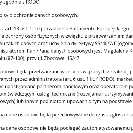
y zgodnie z RODO!
pisy o ochronie danych osobowych.
z art. 13 ust. 1 rozporządzenia Parlamentu Europejskiego i 
ie ochrony osób fizycznych w związku z przetwarzaniem d
wu takich danych oraz uchylenia dyrektywy 95/46/WE (ogóln
nistratorem Pani/Pana danych osobowych jest Magdalena Ko
iu (87-100), przy ul. Zbożowej 15/47
obowe będą przetwarzane w celach związanych z realizacją
anych przez administratora (art. 6 ust. 1 lit. f RODO), ma
ć udostępniane partnerom handlowym oraz operatorom poczt
om świadczącym usługi techniczne (rozwijanie i utrzymywa
towych) lub innym podmiotom upoważnionym na podstawie 
na dane osobowe będą przechowywane do czasu zgłoszenia s
na dane osobowe nie będą podlegać zautomatyzowanemu pod