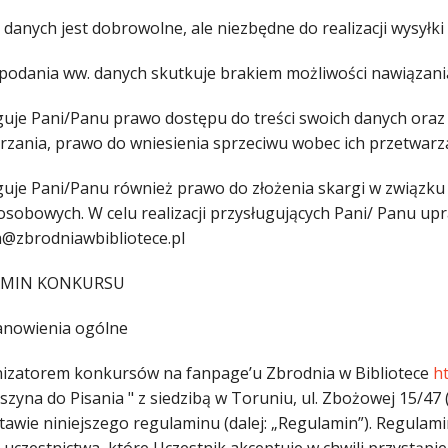
danych jest dobrowolne, ale niezbędne do realizacji wysyłki
epodania ww. danych skutkuje brakiem możliwości nawiązani
guje Pani/Panu prawo dostępu do treści swoich danych oraz 
rzania, prawo do wniesienia sprzeciwu wobec ich przetwarz
guje Pani/Panu również prawo do złożenia skargi w związku
osobowych. W celu realizacji przysługujących Pani/ Panu up
a@zbrodniawbibliotece.pl
AMIN KONKURSU
anowienia ogólne
nizatorem konkursów na fanpage’u Zbrodnia w Bibliotece
h
szyna do Pisania " z siedzibą w Toruniu, ul. Zbożowej 15/47
tawie niniejszego regulaminu (dalej: „Regulamin”). Regulami