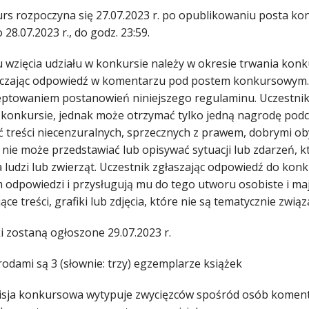
urs rozpoczyna się 27.07.2023 r. po opublikowaniu posta k
o 28.07.2023 r., do godz. 23:59.
lu wzięcia udziału w konkursie należy w okresie trwania k
czając odpowiedź w komentarzu pod postem konkursowym. 
eptowaniem postanowień niniejszego regulaminu. Uczestnik 
 konkursie, jednak może otrzymać tylko jedną nagrodę pod
ć treści niecenzuralnych, sprzecznych z prawem, dobrymi oby
 nie może przedstawiać lub opisywać sytuacji lub zdarzeń,
a ludzi lub zwierząt. Uczestnik zgłaszając odpowiedź do kon
 odpowiedzi i przysługują mu do tego utworu osobiste i ma
ące treści, grafiki lub zdjęcia, które nie są tematycznie z
i zostaną ogłoszone 29.07.2023 r.
rodami są 3 (słownie: trzy) egzemplarze książek
isja konkursowa wytypuje zwycięzców spośród osób komentu