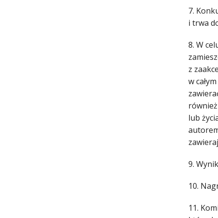
7. Konk
i trwa d
8. W ce
zamiesz
z zaakc
w całym
zawiera
również
lub życi
autorem
zawieraj
9. Wynik
10. Nag
11. Kom