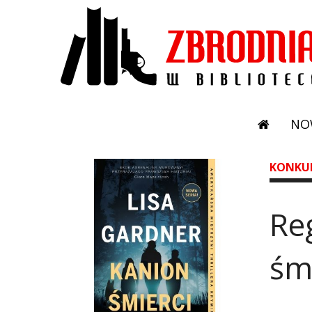
NO
KONKU
Re
śmi