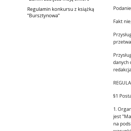
Podanie 
Regulamin konkursu z książką
"Bursztynowa"
Fakt ni
Przysłu
przetwa
Przysłu
danych 
redakcj
REGUL
§1 Post
1. Orga
jest "Ma
na pods