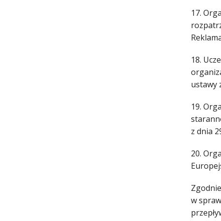
17. Org
rozpatr
Reklama
18. Ucz
organiza
ustawy z
19. Org
starann
z dnia 
20. Org
Europej
Zgodnie 
w spraw
przepły