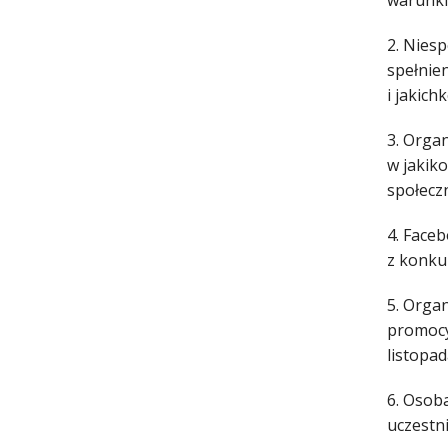
warunki
2. Nies
spełnie
i jakic
3. Orga
w jakik
społecz
4. Face
z konku
5. Organ
promocy
listopad
6. Osob
uczestn