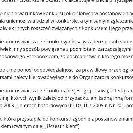
 uczestnictwa, które Uczestnik akceptuje w chwili przystąpi
pełnienie warunków konkursu określonych w postanowienia
nia uniemożliwia udział w konkursie, a tym samym zgłaszan
hkolwiek innych roszczeń związanych z konkursem i jego pr
nizator oświadcza, że konkursy nie są w żaden sposób spon
olwiek inny sposób powiązane z podmiotami zarządzającymi l
nościowego Facebook.com, za pośrednictwem którego można
book nie ponosi odpowiedzialności za prawidłowy przebieg 
rsami należy kierować wyłącznie do Organizatora konkursó
izator oświadcza, że konkurs nie jest grą losową, loterią 
jną, których wynik zależy od przypadku, ani żadną inną form
a 2009 r. o grach hazardowych (t.j. Dz. U. z 2009 r. Nr 201. po
a, która przystąpiła do konkursu zgodnie z postanowieniami 
ikiem (zwanym dalej „Uczestnikiem”).