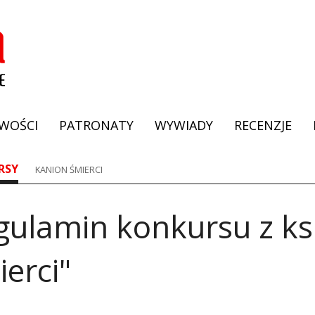
WOŚCI
PATRONATY
WYWIADY
RECENZJE
RSY
KANION ŚMIERCI
gulamin konkursu z ks
erci"