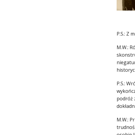
P.S.: Z 
M.W.: Ró
skonstru
niegatun
historyc
P.S.: W
wykończy
podróż z
dokładni
M.W.: Pr
trudnośc
osobie 