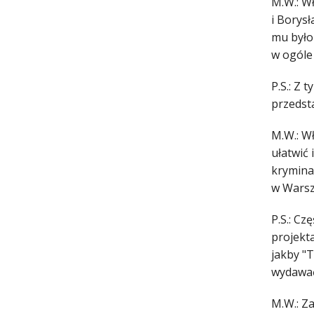
M.W.: W
i Borysł
mu było
w ogóle
P.S.: Z
przedsta
M.W.: W
ułatwić 
kryminał
w Wars
P.S.: Cz
projekt
jakby "T
wydawać.
M.W.: Z