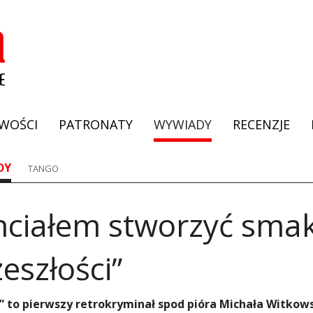
WOŚCI
PATRONATY
WYWIADY
RECENZJE
DY
TANGO
Chciałem stworzyć sma
eszłości”
 to pierwszy retrokryminał spod pióra Michała Witkow