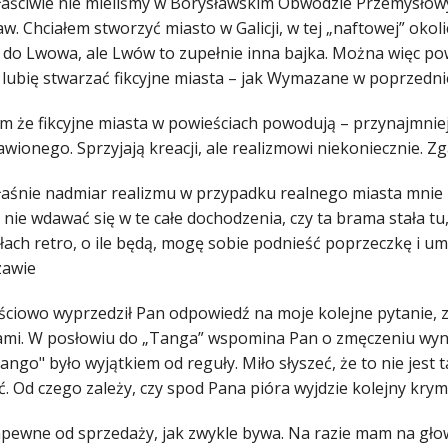
łaściwie nie mieliśmy w Borysławskim Obwodzie Przemysłow
aw. Chciałem stworzyć miasto w Galicji, w tej „naftowej” okoli
 do Lwowa, ale Lwów to zupełnie inna bajka. Można więc powi
 lubię stwarzać fikcyjne miasta – jak Wymazane w poprzednie
 tym że fikcyjne miasta w powieściach powodują – przynajmni
wionego. Sprzyjają kreacji, ale realizmowi niekoniecznie. Z
łaśnie nadmiar realizmu w przypadku realnego miasta mnie 
i nie wdawać się w te całe dochodzenia, czy ta brama stała t
ach retro, o ile będą, mogę sobie podnieść poprzeczkę i umi
zawie
ęściowo wyprzedził Pan odpowiedź na moje kolejne pytanie, 
ami. W posłowiu do „Tanga” wspomina Pan o zmęczeniu wynik
ango" było wyjątkiem od reguły. Miło słyszeć, że to nie jest 
 Od czego zależy, czy spod Pana pióra wyjdzie kolejny krym
apewne od sprzedaży, jak zwykle bywa. Na razie mam na gł