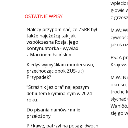
wplecio
głowie w
OSTATNIE WPISY:
z grzes
Należy przypominać, że ZSRR był
M.W.: Wi
także najeźdźcą tak jak
żywności
współczesna Rosja, jego
jakoś oż
kontynuatorka - wywiad
z Marcinem Falińskim
PS.: A 
Kiedyś wymyśliłam morderstwo,
Krajewsk
przechodząc obok ZUS-u ;)
Przypadek?
M.W.: N
okresu, 
"Strażnik Jeziora" najlepszym
trochę k
debiutem kryminalnym w 2024
słychać
roku.
Wahlöö..
Do pisania namówił mnie
się go 
przełożony
​Pił kawę, patrzył na posągi dwóch