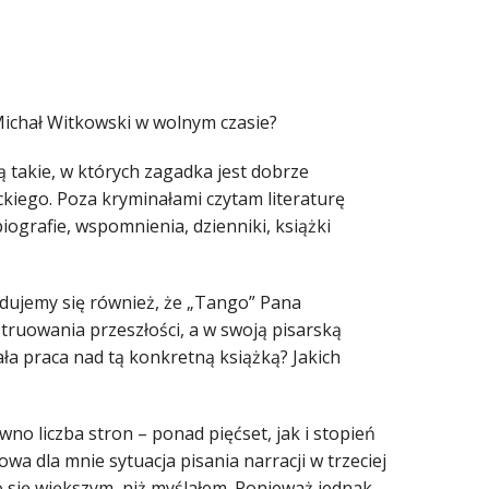
a Michał Witkowski w wolnym czasie?
ą takie, w których zagadka jest dobrze
ckiego. Poza kryminałami czytam literaturę
iografie, wspomnienia, dzienniki, książki
adujemy się również, że „Tango” Pana
struowania przeszłości, a w swoją pisarską
ała praca nad tą konkretną książką? Jakich
wno liczba stron – ponad pięćset, jak i stopień
owa dla mnie sytuacja pisania narracji w trzeciej
o się większym, niż myślałem. Ponieważ jednak