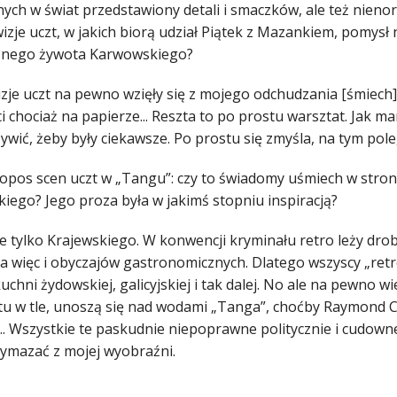
nych w świat przedstawiony detali i smaczków, ale też nieno
izje uczt, w jakich biorą udział Piątek z Mazankiem, pomysł
znego żywota Karwowskiego?
zje uczt na pewno wzięły się z mojego odchudzania [śmiech]. 
 chociaż na papierze... Reszta to po prostu warsztat. Jak ma
ywić, żeby były ciekawsze. Po prostu się zmyśla, na tym pole
propos scen uczt w „Tangu”: czy to świadomy uśmiech w str
iego? Jego proza była w jakimś stopniu inspiracją?
ie tylko Krajewskiego. W konwencji kryminału retro leży d
a więc i obyczajów gastronomicznych. Dlatego wszyscy „retrok
uchni żydowskiej, galicyjskiej i tak dalej. No ale na pewno 
 tu w tle, unoszą się nad wodami „Tanga”, choćby Raymond C
. Wszystkie te paskudnie niepoprawne politycznie i cudowne
wymazać z mojej wyobraźni.