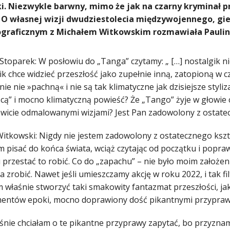
i. Niezwykle barwny, mimo że jak na czarny kryminał pr
 O własnej wizji dwudziestolecia międzywojennego, gi
ograficznym z Michałem Witkowskim rozmawiała Paulin
Stoparek: W posłowiu do „Tanga” czytamy: „ […] nostalgik ni
k chce widzieć przeszłość jako zupełnie inną, zatopioną w c
nie nie »pachną« i nie są tak klimatyczne jak dzisiejsze styliz
cą” i mocno klimatyczną powieść? Że „Tango” żyje w głowie c
owicie odmalowanymi wizjami? Jest Pan zadowolony z ostate
Witkowski: Nigdy nie jestem zadowolony z ostatecznego kszt
 pisać do końca świata, wciąż czytając od początku i popra
przestać to robić. Co do „zapachu” – nie było moim założeni
da zrobić. Nawet jeśli umieszczamy akcję w roku 2022, i tak fi
 właśnie stworzyć taki smakowity fantazmat przeszłości, jaką
entów epoki, mocno doprawiony dość pikantnymi przypraw
aśnie chciałam o te pikantne przyprawy zapytać, bo przyznam