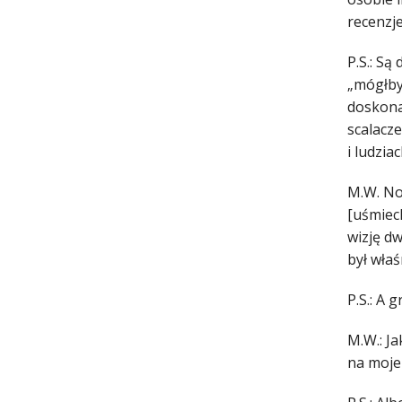
recenzj
P.S.: Są
„mógłby
doskona
scalacze
i ludzia
M.W. No
[uśmiech
wizję dw
był właś
P.S.: A 
M.W.: Ja
na moje 