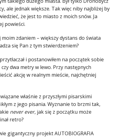
ym takiego dużego miasta. Był tylko Drohobycz
cy, ale jednak większe. Tak więc niby najbliżej by
edzieć, że jest to miasto z moich snów. Ja
j powieści.
ej moim zdaniem – większy dystans do świata
gadza się Pan z tym stwierdzeniem?
przytłaczał i postanowiłem na początek sobie
u, czy dwa metry w lewo. Przy następnych
eścić akcję w realnym mieście, najchętniej
związane właśnie z przyszłymi pisarskimi
łym z jego pisania. Wyznanie to brzmi tak,
takie
never ever
, jak się z początku może
inał retro?
owie gigantyczny projekt AUTOBIOGRAFIA