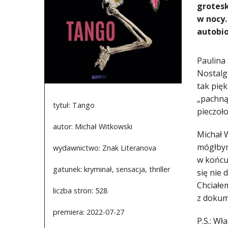
grotesk
w nocy.
autobi
Paulina 
Nostalgi
tak pięk
„pachną
tytuł: Tango
pieczoł
autor: Michał Witkowski
Michał 
mógłbym
wydawnictwo: Znak Literanova
w końcu 
gatunek: kryminał, sensacja, thriller
się nie 
Chciałem
liczba stron: 528
z dokum
premiera: 2022-07-27
P.S.: Wł