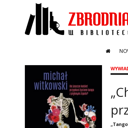
NO
WYWIA
​„
prz
„Tango”