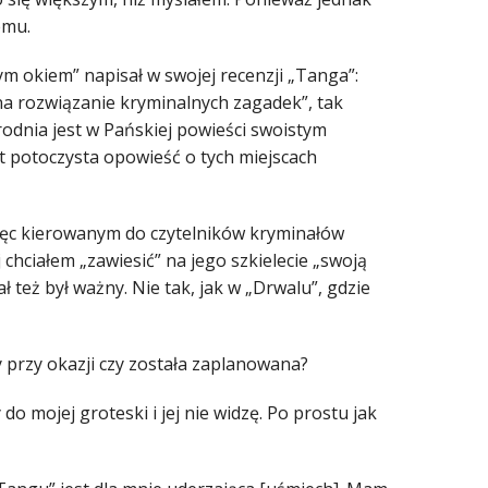
emu.
ym okiem” napisał w swojej recenzji „Tanga”:
na rozwiązanie kryminalnych zagadek”, tak
odnia jest w Pańskiej powieści swoistym
st potoczysta opowieść o tych miejscach
ięc kierowanym do czytelników kryminałów
 chciałem „zawiesić” na jego szkielecie „swoją
ł też był ważny. Nie tak, jak w „Drwalu”, gdzie
y przy okazji czy została zaplanowana?
o mojej groteski i jej nie widzę. Po prostu jak