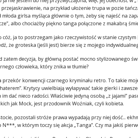
bo ja nie jestem do niej przyzwyczajona, więc jej obecność w
 przejaskrawienie, na przykład ułożenie trupa w pozie tańczą
 młoda girlsa myśląca głównie o tym, żeby się najeść na zapa
cze”, albo chociażby piękno tanga połączone z makabrą śmie
o cóż, ja to postrzegam jako rzeczywistość w stanie czysty
ź, że groteska (jeśli jest) bierze się z mojego indywidualne
kąd zatem decyzja, by główną postać mocno stylizowanego świ
rnego człowieka, który znika w tłumie?
a przekór konwencji czarnego kryminału retro. To takie moj
aterem”. Krytycy uwielbiają wyłapywać takie gierki i zawsze 
m im dać nieco radości. Właściwie jedyną osobą „z jajami” p
akich jak Mock, jest przodownik Woźniak, czyli kobieta.
istocie, pozostali stróże prawa wypadają przy niej dość... ekh
o N***, w którym toczy się akcja „Tanga”. Czy ma jakiś pier