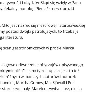
rmatywności i ohydztw. Skąd się wzięły w Pana
 na fekalny monolog Pieniążka czy obrazki
Miło jest nażreć się niezdrowej i staroświeckiej
my postaci dwójki patrolujących, to trzeba je
ga literatura.
onę scen gastronomicznych w prozie Marka
robiazgowe odtworzenie obyczajów opisywanego
ryminaliści” się na tym skupiają. Jest tu też
wielu różnych wspaniałych autorów i autorek
handler, Martha Grimes, Maj Sjöwall i Per
 stare kryminały! Marek oczywiście też, nie da