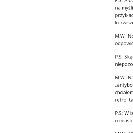
P.S.: Al
na myśli
przykład
kurwisz
M.W.: N
odpowied
P.S.: S
niepozo
M.W.: N
„antyboh
chciałe
retro, t
P.S.: W 
o miast