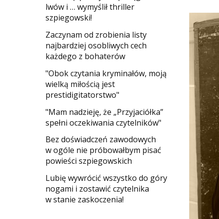
lwów i … wymyślił thriller
szpiegowski!
Zaczynam od zrobienia listy
najbardziej osobliwych cech
każdego z bohaterów
"Obok czytania kryminałów, moją
wielką miłością jest
prestidigitatorstwo"
"Mam nadzieję, że „Przyjaciółka”
spełni oczekiwania czytelników"
Bez doświadczeń zawodowych
w ogóle nie próbowałbym pisać
powieści szpiegowskich
​Lubię wywrócić wszystko do góry
nogami i zostawić czytelnika
w stanie zaskoczenia!