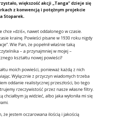
zystało, większość akcji „Tanga” dzieje się
erkach z konwencją i potężnym projekcie
a Stoparek.
e chce »dziś«, nawet oddalonego w czasie.
zasie krainę. Powieści pisane w 1930 roku nigdy
acje”. Wie Pan, że popełnił właśnie taką
zytelnika – a przynajmniej w mojej –
cznego kształtu nowej powieści?
ałtu moich powieści, ponieważ każdą z nich
wiając. Wyłącznie z przyczyn wiadomych trzeba
em oddanie realistycznej przeszłości, bo tego
ltrujemy rzeczywistość przez nasze własne filtry.
 chciałbym ją widzieć, albo jaka wyłoniła mi się
ami.
, że jestem oczarowana ilością i jakością