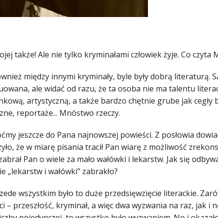
mojej także! Ale nie tylko kryminałami człowiek żyje. Co czyt
wnież między innymi kryminały, byle były dobrą literaturą. S
owana, ale widać od razu, że ta osoba nie ma talentu litera
kową, artystyczną, a także bardzo chętnie grube jak cegły b
zne, reportaże... Mnóstwo rzeczy.
róćmy jeszcze do Pana najnowszej powieści. Z posłowia dowi
ło, że w miarę pisania tracił Pan wiarę z możliwość zrekon
abrał Pan o wiele za mało wałówki i lekarstw. Jak się odbyw
e „lekarstw i wałówki” zabrakło?
zede wszystkim było to duże przedsięwzięcie literackie. Zaró
i – przeszłość, kryminał, a więc dwa wyzwania na raz, jak i n
liczby pojedynczej, to wszystko było wyzwaniem. No i okazał