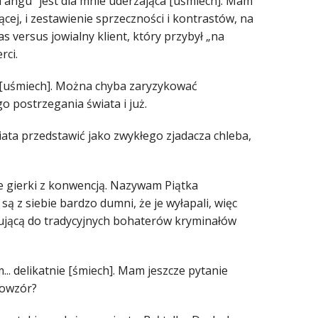
 „Tangu” jest dla mnie uderzająca [uśmiech]. Mam
cej, i zestawienie sprzeczności i kontrastów, na
s versus jowialny klient, który przybył „na
rci.
m [uśmiech]. Można chyba zaryzykować
go postrzegania świata i już.
ata przedstawić jako zwykłego zjadacza chleba,
e gierki z konwencją. Nazywam Piątka
są z siebie bardzo dumni, że je wyłapali, więc
asującą do tradycyjnych bohaterów kryminałów
m... delikatnie [śmiech]. Mam jeszcze pytanie
wowzór?