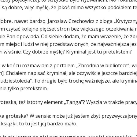
e są dobre, więc myślę, że jakoś mimo wszystko podołałem t
 dobre, nawet bardzo. Jarosław Czechowicz z bloga „Krytyczn
m czytać kolejne pięćset stron bez większego oczekiwania 
le Pan opowiada. Od siebie dodam, że mam wrażenie, że zbr
m miejsc i ludzi w niej przedstawionych, że najważniejsza je
ch właśnie. Czy dobrze myślę? Kryminał jest tu pretekstem?
 w końcu rozmawiam z portalem „Zbrodnia w bibliotece”, w
]. Chciałem napisać kryminał, ale oczywiście jeszcze bardziej
udziestolecia”. To drugie było trochę ważniejsze, ale krymina
nie tylko pretekstem.
groteska, też istotny element „Tanga”? Wyszła w trakcie prac
ka groteska? W sensie: może już jestem zbyt przyzwyczajony d
książki, to tu jest jej bardzo mało.