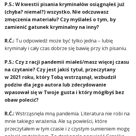
P.S.: W kwestii pisania kryminałów osiągnąłeś już
(chyba? niemal?) wszystko. Nie odczuwasz
zmęczenia materiału? Czy myślałeś o tym, by
zamienić gatunek kryminalny na inny?
R.Ć.:
Tu odpowiedź może być tylko jedna – lubię
kryminały i cały czas dobrze się bawię przy ich pisaniu.
P.S.: Czy z racji pandemii miałeś/masz więcej czasu
na czytanie? Czy jest jakiś tytuł, przeczytany
w 2021 roku, który Tobą wstrząsnął, wzbudził
podziw dla jego autora lub zdecydowanie
wpasował się w Twoje gusta i który mógłbyś bez
obaw polecić?
R.Ć.:
Wstrząsnęła mną pandemia. Literatura nie robi na
mnie takiego wrażenia. Ale są powieści, które
przeczytałem w tym czasie i z czystym sumieniem mogę