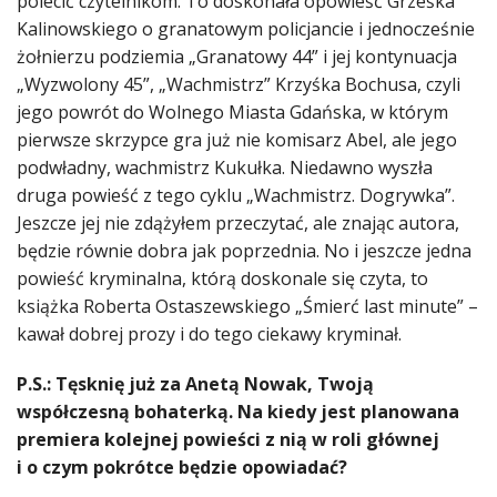
polecić czytelnikom. To doskonała opowieść Grześka
Kalinowskiego o granatowym policjancie i jednocześnie
żołnierzu podziemia „Granatowy 44” i jej kontynuacja
„Wyzwolony 45”, „Wachmistrz” Krzyśka Bochusa, czyli
jego powrót do Wolnego Miasta Gdańska, w którym
pierwsze skrzypce gra już nie komisarz Abel, ale jego
podwładny, wachmistrz Kukułka. Niedawno wyszła
druga powieść z tego cyklu „Wachmistrz. Dogrywka”.
Jeszcze jej nie zdążyłem przeczytać, ale znając autora,
będzie równie dobra jak poprzednia. No i jeszcze jedna
powieść kryminalna, którą doskonale się czyta, to
książka Roberta Ostaszewskiego „Śmierć last minute” –
kawał dobrej prozy i do tego ciekawy kryminał.
P.S.: Tęsknię już za Anetą Nowak, Twoją
współczesną bohaterką. Na kiedy jest planowana
premiera kolejnej powieści z nią w roli głównej
i o czym pokrótce będzie opowiadać?