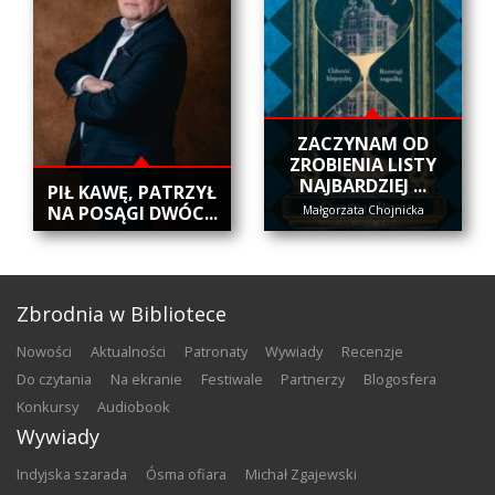
ZACZYNAM OD
ZROBIENIA LISTY
NAJBARDZIEJ ...
​PIŁ KAWĘ, PATRZYŁ
NA POSĄGI DWÓC...
Małgorzata Chojnicka
Zbrodnia w Bibliotece
nowości
aktualności
patronaty
wywiady
recenzje
do czytania
na ekranie
festiwale
partnerzy
blogosfera
konkursy
audiobook
Wywiady
Indyjska szarada
Ósma ofiara
Michał Zgajewski