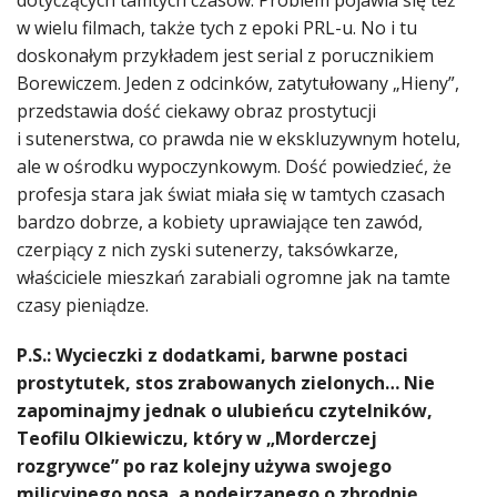
dotyczących tamtych czasów. Problem pojawia się też
w wielu filmach, także tych z epoki PRL-u. No i tu
doskonałym przykładem jest serial z porucznikiem
Borewiczem. Jeden z odcinków, zatytułowany „Hieny”,
przedstawia dość ciekawy obraz prostytucji
i sutenerstwa, co prawda nie w ekskluzywnym hotelu,
ale w ośrodku wypoczynkowym. Dość powiedzieć, że
profesja stara jak świat miała się w tamtych czasach
bardzo dobrze, a kobiety uprawiające ten zawód,
czerpiący z nich zyski sutenerzy, taksówkarze,
właściciele mieszkań zarabiali ogromne jak na tamte
czasy pieniądze.
P.S.: Wycieczki z dodatkami, barwne postaci
prostytutek, stos zrabowanych zielonych… Nie
zapominajmy jednak o ulubieńcu czytelników,
Teofilu Olkiewiczu, który w „Morderczej
rozgrywce” po raz kolejny używa swojego
milicyjnego nosa, a podejrzanego o zbrodnię