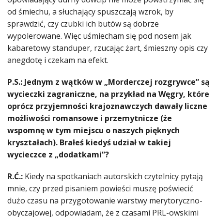
od śmiechu, a słuchający spuszczają wzrok, by
sprawdzić, czy czubki ich butów są dobrze
wypolerowane. Więc uśmiecham się pod nosem jak
kabaretowy standuper, rzucając żart, śmieszny opis czy
anegdotę i czekam na efekt.
P.S.: Jednym z wątków w „Morderczej rozgrywce” są
wycieczki zagraniczne, na przykład na Węgry, które
oprócz przyjemności krajoznawczych dawały liczne
możliwości romansowe i przemytnicze (że
wspomnę w tym miejscu o naszych pięknych
kryształach). Brałeś kiedyś udział w takiej
wycieczce z „dodatkami”?
R.Ć.:
Kiedy na spotkaniach autorskich czytelnicy pytają
mnie, czy przed pisaniem powieści muszę poświecić
dużo czasu na przygotowanie warstwy merytoryczno-
obyczajowej, odpowiadam, że z czasami PRL-owskimi