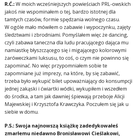
R.Ć.:
W moich wcześniejszych powieściach PRL-owskich
jakoś nie wspominałem o tej, bardzo istotnej dla
tamtych czasów, formie spędzania wolnego czasu.
W ogóle mało mówiłem o zabawie i wypoczynku, zajęty
śledztwami i zbrodniami. Pomyślałem więc że dancing,
czyli zabawa taneczna dla ludu pracującego dająca mu
namiastkę błyszczącego się i migającego kolorowymi
żaróweczkami luksusu, to coś, o czym nie powinno się
zapominać. No więc przypomniałem sobie te
zapomniane już imprezy, na które, by się zabawić,
trzeba było wykupić bilet upoważniający do konsumpcji
jednej zakąski i ćwiartki wódki, wykupiłem i wszedłem
do środka, a tam jak dawniej śpiewają przeboje Alicji
Majewskiej i Krzysztofa Krawczyka. Poczułem się jak u
siebie w domu.
P.S.: Swoja najnowszą książkę zadedykowałeś
zmarłemu niedawno Bronisławowi Cieślakowi,