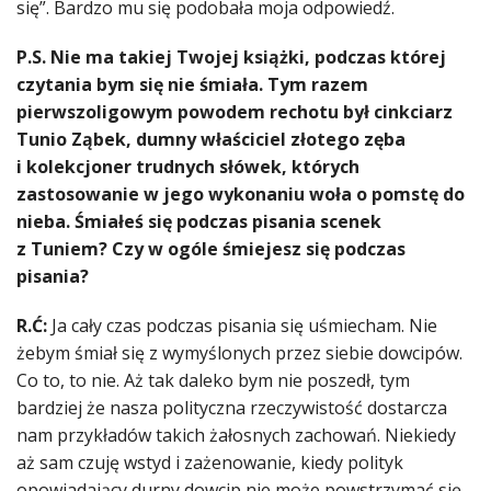
się”. Bardzo mu się podobała moja odpowiedź.
P.S. Nie ma takiej Twojej książki, podczas której
czytania bym się nie śmiała. Tym razem
pierwszoligowym powodem rechotu był cinkciarz
Tunio Ząbek, dumny właściciel złotego zęba
i kolekcjoner trudnych słówek, których
zastosowanie w jego wykonaniu woła o pomstę do
nieba. Śmiałeś się podczas pisania scenek
z Tuniem? Czy w ogóle śmiejesz się podczas
pisania?
R.Ć:
Ja cały czas podczas pisania się uśmiecham. Nie
żebym śmiał się z wymyślonych przez siebie dowcipów.
Co to, to nie. Aż tak daleko bym nie poszedł, tym
bardziej że nasza polityczna rzeczywistość dostarcza
nam przykładów takich żałosnych zachowań. Niekiedy
aż sam czuję wstyd i zażenowanie, kiedy polityk
opowiadający durny dowcip nie może powstrzymać się