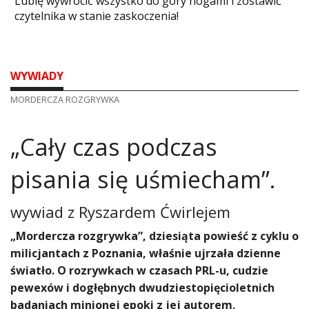
​Lubię wywrócić wszystko do góry nogami i zostawić
czytelnika w stanie zaskoczenia!
WYWIADY
MORDERCZA ROZGRYWKA
​„Cały czas podczas
pisania się uśmiecham”.
wywiad z
Ryszardem Ćwirlejem
„Mordercza rozgrywka”, dziesiąta powieść z cyklu o
milicjantach z Poznania, właśnie ujrzała dzienne
światło. O rozrywkach w czasach PRL-u, cudzie
pewexów i dogłębnych dwudziestopięcioletnich
badaniach minionej epoki z jej autorem,