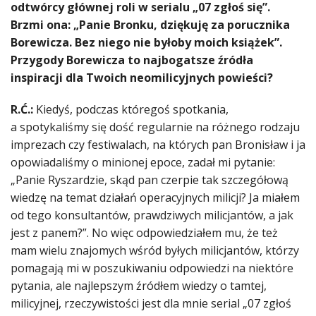
odtwórcy głównej roli w serialu „07 zgłoś się”.
Brzmi ona: „Panie Bronku, dziękuję za porucznika
Borewicza. Bez niego nie byłoby moich książek”.
Przygody Borewicza to najbogatsze źródła
inspiracji dla Twoich neomilicyjnych powieści?
R.Ć.:
Kiedyś, podczas któregoś spotkania,
a spotykaliśmy się dość regularnie na różnego rodzaju
imprezach czy festiwalach, na których pan Bronisław i ja
opowiadaliśmy o minionej epoce, zadał mi pytanie:
„Panie Ryszardzie, skąd pan czerpie tak szczegółową
wiedzę na temat działań operacyjnych milicji? Ja miałem
od tego konsultantów, prawdziwych milicjantów, a jak
jest z panem?”. No więc odpowiedziałem mu, że też
mam wielu znajomych wśród byłych milicjantów, którzy
pomagają mi w poszukiwaniu odpowiedzi na niektóre
pytania, ale najlepszym źródłem wiedzy o tamtej,
milicyjnej, rzeczywistości jest dla mnie serial „07 zgłoś