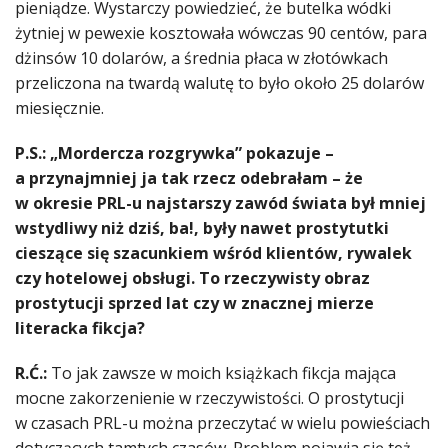
pieniądze. Wystarczy powiedzieć, że butelka wódki
żytniej w pewexie kosztowała wówczas 90 centów, para
dżinsów 10 dolarów, a średnia płaca w złotówkach
przeliczona na twardą walutę to było około 25 dolarów
miesięcznie.
P.S.: „Mordercza rozgrywka” pokazuje –
a przynajmniej ja tak rzecz odebrałam – że
w okresie PRL-u najstarszy zawód świata był mniej
wstydliwy niż dziś, ba!, były nawet prostytutki
cieszące się szacunkiem wśród klientów, rywalek
czy hotelowej obsługi. To rzeczywisty obraz
prostytucji sprzed lat czy w znacznej mierze
literacka fikcja?
R.Ć.:
To jak zawsze w moich książkach fikcja mająca
mocne zakorzenienie w rzeczywistości. O prostytucji
w czasach PRL-u można przeczytać w wielu powieściach