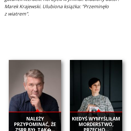
Marek Krajewski. Ulubiona książka: "Przeminęło
z wiatrem".
NALEŻY
KIEDYŚ WYMYŚLIŁAM
PRZYPOMINAĆ, ŻE
MORDERSTWO,
ZSRR BYŁ TAK�...
PRZECHO...