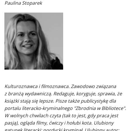
Paulina Stoparek
Kulturoznawca i filmoznawca. Zawodowo związana
z branżą wydawniczą. Redaguje, koryguje, sprawia, że
książki stają się lepsze. Pisze także publicystykę dla
portalu literacko-kryminalnego "Zbrodnia w Bibliotece".
W wolnych chwilach czyta (tak to jest, gdy praca jest
pasją), ogląda filmy, ćwiczy i hołubi kota. Ulubiony
gatunek literacki: nordycki kryminał. Ulubiony autor: