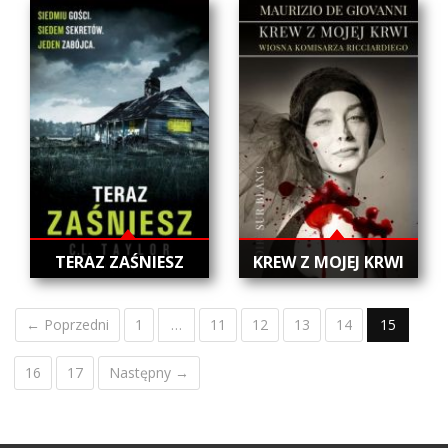
TERAZ ZAŚNIESZ
KREW Z MOJEJ KRWI
← Poprzedni
1
…
11
12
13
14
15
16
17
Następny →