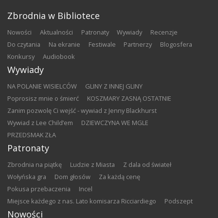
Zbrodnia w Bibliotece
nowości
aktualności
patronaty
wywiady
recenzje
do czytania
na ekranie
festiwale
partnerzy
blogosfera
konkursy
audiobook
Wywiady
NA POLANIE WISIELCÓW
GLINY Z INNEJ GLINY
Poprosisz mnie o śmierć
KOSZMARY ZASNĄ OSTATNIE
Zanim pozwolę Ci wejść - wywiad z Jenny Blackhurst
Wywiad z Lee Child’em
DZIEWCZYNA WE MGLE
PRZEDSMAK ZŁA
Patronaty
Zbrodnia na piątkę
Ludzie z Miasta
Z dala od świateł
Wołyńska gra
Dom głosów
Za każdą cenę
Pokusa przebaczenia
Incel
Miejsce każdego z nas. Lato komisarza Ricciardiego
Podszept
Nowości