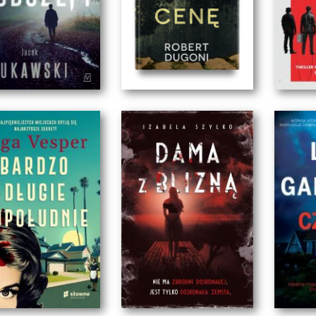
PODSZEPT
ZA KAŻDĄ CENĘ
Jacek Łukawski