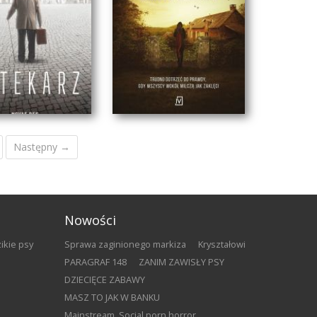
NIEBIAŃSKIE OSIEDLE
Następny →
Nowości
zikie psy
Sprawa zaginionego markiza
Kryształowi
PARAGRAF 148
ZANIM ZAWISŁY PSY
a
DZIECIĘCE ZABAWY
MASZ TO JAK W BANKU
APTEKARZ
MIASTO GŁUPCÓW
​Mainstream. Social porn horror.